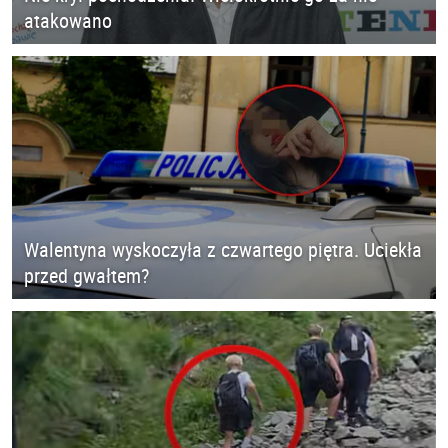
atakowano
Walentyna wyskoczyła z czwartego piętra. Uciekła
przed gwałtem?