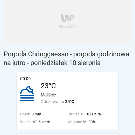
Pogoda Chŏnggaesan - pogoda godzinowa
na jutro
- poniedziałek 10 sierpnia
00:00
23°C
Mgliście
Odczuwalna
24°C
Opad:
0 mm
Ciśnienie:
1011 hPa
Wiatr:
6 km/h
Wilgotność:
99%