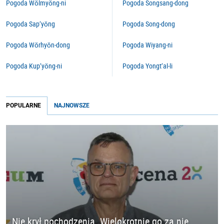
Pogoda Wŏlmyŏng-ni
Pogoda Songsang-dong
Pogoda Sap’yŏng
Pogoda Song-dong
Pogoda Wŏrhyŏn-dong
Pogoda Wiyang-ni
Pogoda Kup’yŏng-ni
Pogoda Yongt’al-li
POPULARNE
NAJNOWSZE
Nie krył pochodzenia. Wielokrotnie go za nie