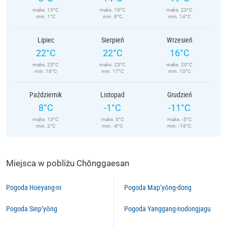
maks. 13°C
maks. 19°C
maks. 23°C
min. 1°C
min. 8°C
min. 14°C
Lipiec
Sierpień
Wrzesień
22°C
22°C
16°C
maks. 25°C
maks. 25°C
maks. 20°C
min. 18°C
min. 17°C
min. 10°C
Październik
Listopad
Grudzień
8°C
-1°C
-11°C
maks. 13°C
maks. 3°C
maks. -5°C
min. 2°C
min. -6°C
min. -18°C
Miejsca w pobliżu Chŏnggaesan
Pogoda Hoeyang-ni
Pogoda Map’yŏng-dong
Pogoda Sinp’yŏng
Pogoda Yanggang-nodongjagu