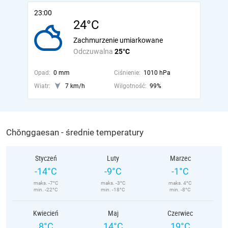
23:00
24°C
Zachmurzenie umiarkowane
Odczuwalna
25°C
Opad:
0 mm
Ciśnienie:
1010 hPa
Wiatr:
7 km/h
Wilgotność:
99%
Chŏnggaesan - średnie temperatury
Styczeń
Luty
Marzec
-14°C
-9°C
-1°C
maks. -7°C
maks. -3°C
maks. 4°C
min. -22°C
min. -18°C
min. -8°C
Kwiecień
Maj
Czerwiec
8°C
14°C
19°C