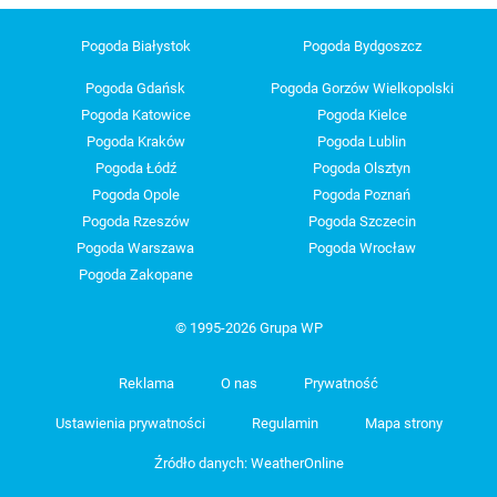
Pogoda Białystok
Pogoda Bydgoszcz
Pogoda Gdańsk
Pogoda Gorzów Wielkopolski
Pogoda Katowice
Pogoda Kielce
Pogoda Kraków
Pogoda Lublin
Pogoda Łódź
Pogoda Olsztyn
Pogoda Opole
Pogoda Poznań
Pogoda Rzeszów
Pogoda Szczecin
Pogoda Warszawa
Pogoda Wrocław
Pogoda Zakopane
© 1995-2026 Grupa WP
Reklama
O nas
Prywatność
Ustawienia prywatności
Regulamin
Mapa strony
Źródło danych: WeatherOnline