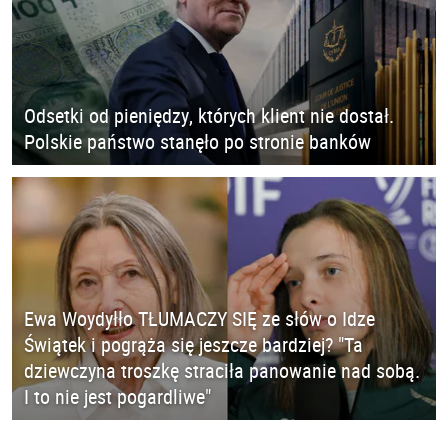
Odsetki od pieniędzy, których klient nie dostał.
Polskie państwo stanęło po stronie banków
Ewa Woydyłło TŁUMACZY SIĘ ze słów o Idze
Świątek i pogrąża się jeszcze bardziej? "Ta
dziewczyna troszkę straciła panowanie nad sobą.
I to nie jest pogardliwe"