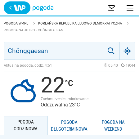
Trwa ładowanie
POLSKA
POGODA WP.PL
KOREAŃSKA REPUBLIKA LUDOWO DEMOKRATYCZNA
POGODA NA JUTRO - CHŎNGGAESAN
EUROPA
ŚWIAT
Aktualna pogoda, godz.
4:51
05:40
19:44
JAKOŚĆ POWIETRZA
22
Zachmurzenie umiarkowane
Odczuwalna 23°C
POGODA
POGODA
POGODA NA
GODZINOWA
DŁUGOTERMINOWA
WEEKEND