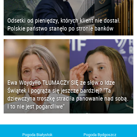
Odsetki od pieniędzy, których klient nie dostał.
Polskie państwo stanęło po stronie banków
Ewa Woydyłło TŁUMACZY SIĘ ze słów o Idze
Świątek i pogrąża się jeszcze bardziej? "Ta
dziewczyna troszkę straciła panowanie nad sobą.
I to nie jest pogardliwe"
Pogoda Białystok
Pogoda Bydgoszcz