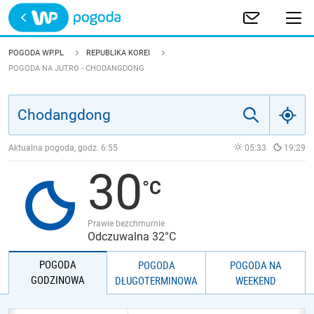
Trwa ładowanie
POLSKA
POGODA WP.PL
REPUBLIKA KOREI
POGODA NA JUTRO - CHODANGDONG
EUROPA
ŚWIAT
Aktualna pogoda, godz.
6:55
05:33
19:29
JAKOŚĆ POWIETRZA
30
Prawie bezchmurnie
Odczuwalna 32°C
POGODA
POGODA
POGODA NA
GODZINOWA
DŁUGOTERMINOWA
WEEKEND