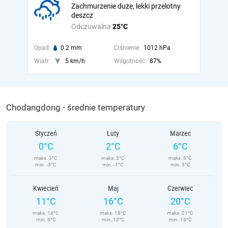
Zachmurzenie duże, lekki przelotny
deszcz
Odczuwalna
25°C
Opad:
0.2 mm
Ciśnienie:
1012 hPa
Wiatr:
5 km/h
Wilgotność:
87%
Chodangdong - średnie temperatury
Styczeń
Luty
Marzec
0°C
2°C
6°C
maks. 3°C
maks. 5°C
maks. 8°C
min. -3°C
min. -1°C
min. 3°C
Kwiecień
Maj
Czerwiec
11°C
16°C
20°C
maks. 14°C
maks. 18°C
maks. 21°C
min. 8°C
min. 13°C
min. 18°C