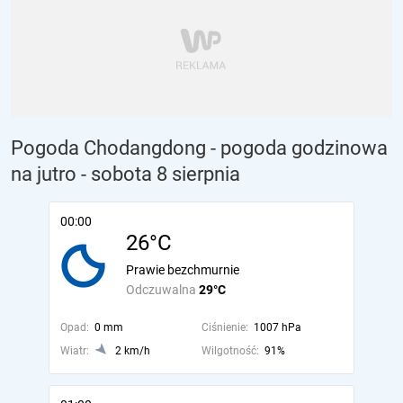
Pogoda Chodangdong - pogoda godzinowa
na jutro
- sobota 8 sierpnia
00:00
26°C
Prawie bezchmurnie
Odczuwalna
29°C
Opad:
0 mm
Ciśnienie:
1007 hPa
Wiatr:
2 km/h
Wilgotność:
91%