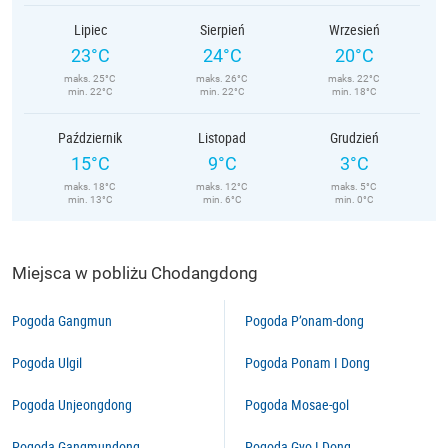
Lipiec
Sierpień
Wrzesień
23°C
24°C
20°C
maks. 25°C
maks. 26°C
maks. 22°C
min. 22°C
min. 22°C
min. 18°C
Październik
Listopad
Grudzień
15°C
9°C
3°C
maks. 18°C
maks. 12°C
maks. 5°C
min. 13°C
min. 6°C
min. 0°C
Miejsca w pobliżu Chodangdong
Pogoda Gangmun
Pogoda P’onam-dong
Pogoda Ulgil
Pogoda Ponam I Dong
Pogoda Unjeongdong
Pogoda Mosae-gol
Pogoda Gangmundong
Pogoda Gyo I Dong