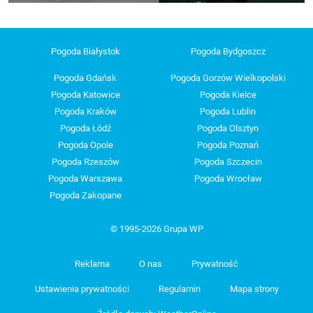
Pogoda Białystok
Pogoda Bydgoszcz
Pogoda Gdańsk
Pogoda Gorzów Wielkopolski
Pogoda Katowice
Pogoda Kielce
Pogoda Kraków
Pogoda Lublin
Pogoda Łódź
Pogoda Olsztyn
Pogoda Opole
Pogoda Poznań
Pogoda Rzeszów
Pogoda Szczecin
Pogoda Warszawa
Pogoda Wrocław
Pogoda Zakopane
© 1995-2026 Grupa WP
Reklama
O nas
Prywatność
Ustawienia prywatności
Regulamin
Mapa strony