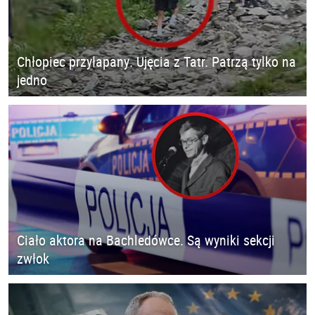
Chłopiec przyłapany. Ujęcia z Tatr. Patrzą tylko na
jedno
Ciało aktora na Bachledówce. Są wyniki sekcji
zwłok