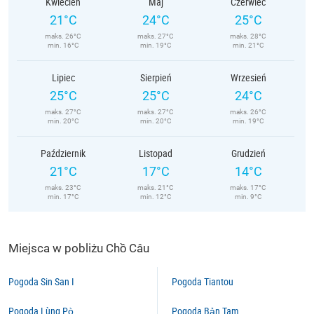
Kwiecień
Maj
Czerwiec
21°C
24°C
25°C
maks. 26°C
maks. 27°C
maks. 28°C
min. 16°C
min. 19°C
min. 21°C
Lipiec
Sierpień
Wrzesień
25°C
25°C
24°C
maks. 27°C
maks. 27°C
maks. 26°C
min. 20°C
min. 20°C
min. 19°C
Październik
Listopad
Grudzień
21°C
17°C
14°C
maks. 23°C
maks. 21°C
maks. 17°C
min. 17°C
min. 12°C
min. 9°C
Miejsca w pobliżu Chồ Câu
Pogoda Sin San I
Pogoda Tiantou
Pogoda Lùng Pò
Pogoda Bản Tam