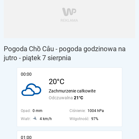
Pogoda Chồ Câu - pogoda godzinowa na
jutro
- piątek 7 sierpnia
00:00
20°C
Zachmurzenie całkowite
Odczuwalna
21°C
Opad:
0 mm
Ciśnienie:
1004 hPa
Wiatr:
4 km/h
Wilgotność:
97%
01:00