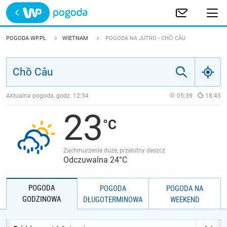
Trwa ładowanie
POLSKA
POGODA WP.PL
WIETNAM
POGODA NA JUTRO - CHỒ CÂU
EUROPA
ŚWIAT
Aktualna pogoda, godz.
12:34
05:39
18:45
23
JAKOŚĆ POWIETRZA
Zachmurzenie duże, przelotny deszcz
Odczuwalna 24°C
POGODA
POGODA
POGODA NA
GODZINOWA
DŁUGOTERMINOWA
WEEKEND