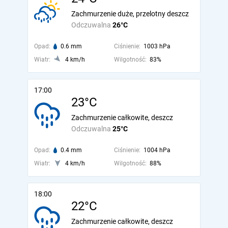
Zachmurzenie duże, przelotny deszcz
Odczuwalna
26°C
Opad:
0.6 mm
Ciśnienie:
1003 hPa
Wiatr:
4 km/h
Wilgotność:
83%
17:00
23°C
Zachmurzenie całkowite, deszcz
Odczuwalna
25°C
Opad:
0.4 mm
Ciśnienie:
1004 hPa
Wiatr:
4 km/h
Wilgotność:
88%
18:00
22°C
Zachmurzenie całkowite, deszcz