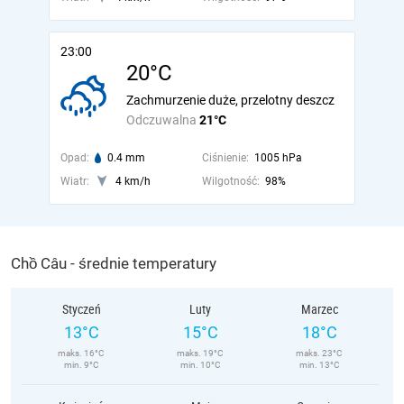
23:00
20°C
Zachmurzenie duże, przelotny deszcz
Odczuwalna
21°C
Opad:
0.4 mm
Ciśnienie:
1005 hPa
Wiatr:
4 km/h
Wilgotność:
98%
Chồ Câu - średnie temperatury
Styczeń
Luty
Marzec
13°C
15°C
18°C
maks. 16°C
maks. 19°C
maks. 23°C
min. 9°C
min. 10°C
min. 13°C