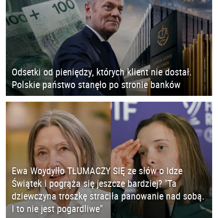
Odsetki od pieniędzy, których klient nie dostał.
Polskie państwo stanęło po stronie banków
Ewa Woydyłło TŁUMACZY SIĘ ze słów o Idze
Świątek i pogrąża się jeszcze bardziej? "Ta
dziewczyna troszkę straciła panowanie nad sobą.
I to nie jest pogardliwe"