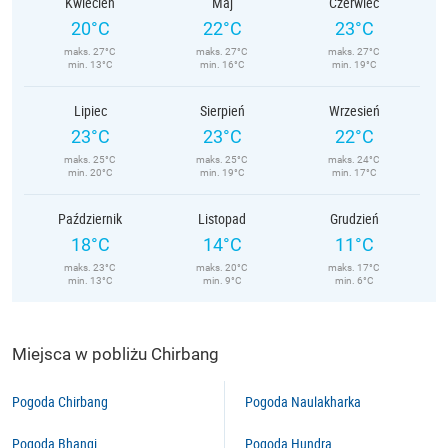
Kwiecień
Maj
Czerwiec
20°C
22°C
23°C
maks. 27°C
maks. 27°C
maks. 27°C
min. 13°C
min. 16°C
min. 19°C
Lipiec
Sierpień
Wrzesień
23°C
23°C
22°C
maks. 25°C
maks. 25°C
maks. 24°C
min. 20°C
min. 19°C
min. 17°C
Październik
Listopad
Grudzień
18°C
14°C
11°C
maks. 23°C
maks. 20°C
maks. 17°C
min. 13°C
min. 9°C
min. 6°C
Miejsca w pobliżu Chirbang
Pogoda Chirbang
Pogoda Naulakharka
Pogoda Bhangi
Pogoda Hundra