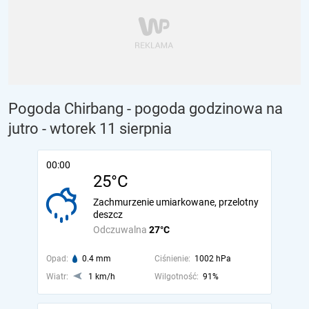
Pogoda Chirbang - pogoda godzinowa na
jutro
- wtorek 11 sierpnia
00:00
25°C
Zachmurzenie umiarkowane, przelotny
deszcz
Odczuwalna
27°C
Opad:
0.4 mm
Ciśnienie:
1002 hPa
Wiatr:
1 km/h
Wilgotność:
91%