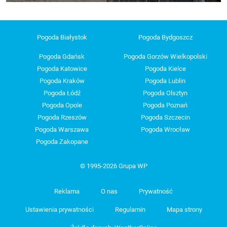
Pogoda Białystok
Pogoda Bydgoszcz
Pogoda Gdańsk
Pogoda Gorzów Wielkopolski
Pogoda Katowice
Pogoda Kielce
Pogoda Kraków
Pogoda Lublin
Pogoda Łódź
Pogoda Olsztyn
Pogoda Opole
Pogoda Poznań
Pogoda Rzeszów
Pogoda Szczecin
Pogoda Warszawa
Pogoda Wrocław
Pogoda Zakopane
© 1995-2026 Grupa WP
Reklama
O nas
Prywatność
Ustawienia prywatności
Regulamin
Mapa strony