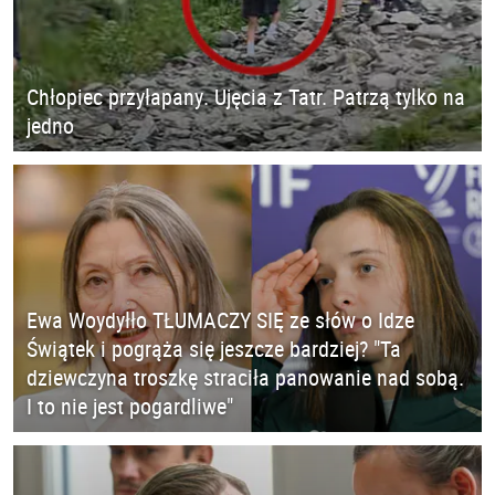
Chłopiec przyłapany. Ujęcia z Tatr. Patrzą tylko na
jedno
Ewa Woydyłło TŁUMACZY SIĘ ze słów o Idze
Świątek i pogrąża się jeszcze bardziej? "Ta
dziewczyna troszkę straciła panowanie nad sobą.
I to nie jest pogardliwe"