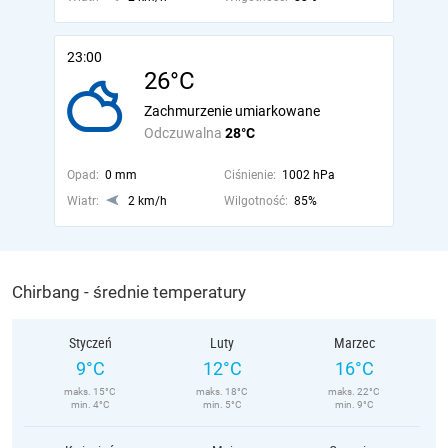
23:00
26°C
Zachmurzenie umiarkowane
Odczuwalna
28°C
Opad:
0 mm
Ciśnienie:
1002 hPa
Wiatr:
2 km/h
Wilgotność:
85%
Chirbang - średnie temperatury
Styczeń
Luty
Marzec
9°C
12°C
16°C
maks. 15°C
maks. 18°C
maks. 22°C
min. 4°C
min. 5°C
min. 9°C