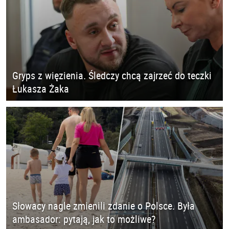
Gryps z więzienia. Śledczy chcą zajrzeć do teczki
Łukasza Żaka
Słowacy nagle zmienili zdanie o Polsce. Była
ambasador: pytają, jak to możliwe?