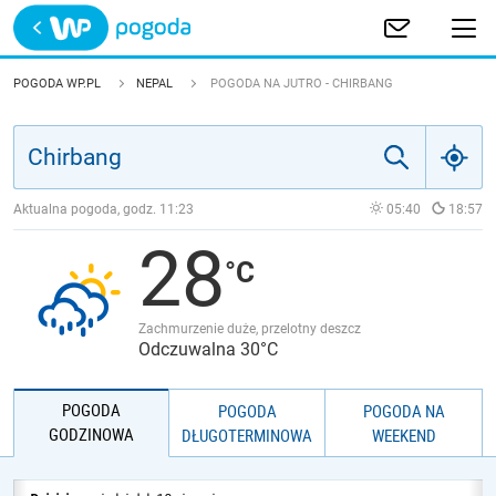
Trwa ładowanie
POLSKA
POGODA WP.PL
NEPAL
POGODA NA JUTRO - CHIRBANG
EUROPA
ŚWIAT
Aktualna pogoda, godz.
11:23
05:40
18:57
28
JAKOŚĆ POWIETRZA
Zachmurzenie duże, przelotny deszcz
Odczuwalna 30°C
POGODA
POGODA
POGODA NA
GODZINOWA
DŁUGOTERMINOWA
WEEKEND