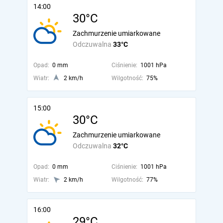
14:00
30°C
Zachmurzenie umiarkowane
Odczuwalna
33°C
Opad:
0 mm
Ciśnienie:
1001 hPa
Wiatr:
2 km/h
Wilgotność:
75%
15:00
30°C
Zachmurzenie umiarkowane
Odczuwalna
32°C
Opad:
0 mm
Ciśnienie:
1001 hPa
Wiatr:
2 km/h
Wilgotność:
77%
16:00
29°C