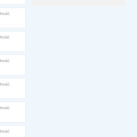
tność:
tność:
tność:
tność:
tność:
tność: