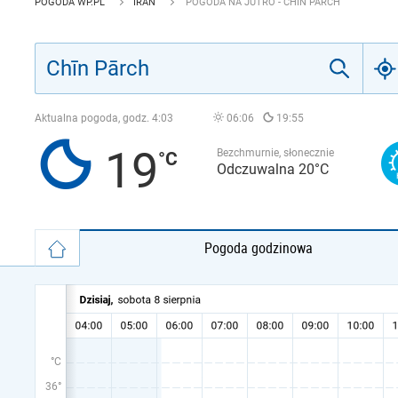
POGODA WP.PL
IRAN
POGODA NA JUTRO - CHĪN PĀRCH
Aktualna pogoda, godz.
4:03
06:06
19:55
19
Bezchmurnie, słonecznie
Odczuwalna 20°C
Pogoda godzinowa
°C
36°