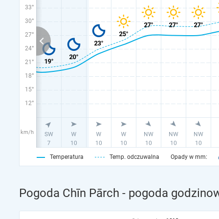
33°
30°
27°
24°
21°
18°
15°
12°
km/h
Temperatura
Temp. odczuwalna
Opady w mm:
Pogoda Chīn Pārch - pogoda godzinow