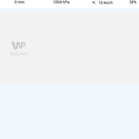
0 mm
1004 hPa
38%
10 km/h