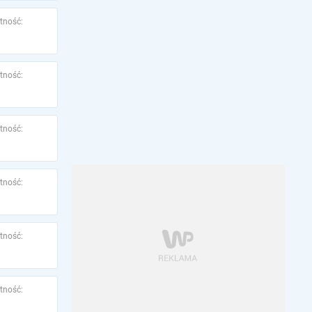
tność:
tność:
tność:
tność:
tność:
tność: