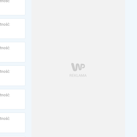
tność:
tność:
tność:
tność:
tność:
tność: