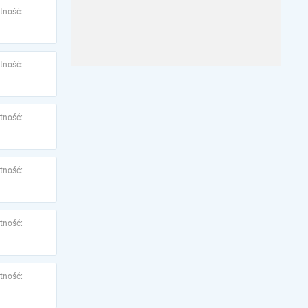
tność:
tność:
tność:
tność:
tność:
tność: