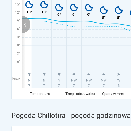
15°
12°
9°
6°
3°
0°
-3°
-6°
km/h
Temperatura
Temp. odczuwalna
Opady w mm:
Pogoda Chillotira - pogoda godzinowa 