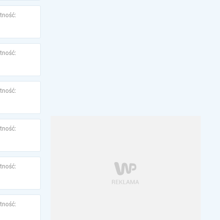
tność:
tność:
tność:
tność:
tność:
tność: