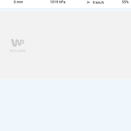
0 mm
1019 hPa
55%
9 km/h