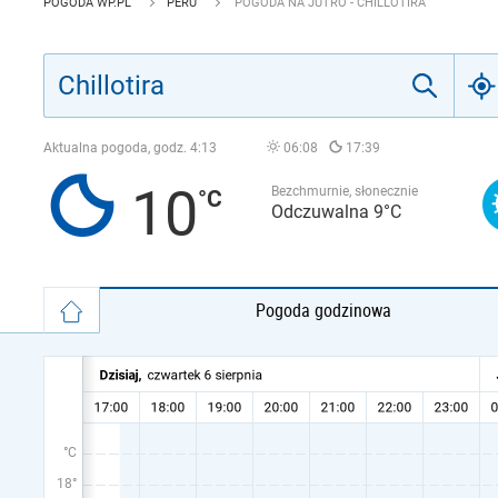
POGODA WP.PL
PERU
POGODA NA JUTRO - CHILLOTIRA
Aktualna pogoda, godz.
4:13
06:08
17:39
10
Bezchmurnie, słonecznie
Odczuwalna 9°C
Pogoda godzinowa
°C
18°