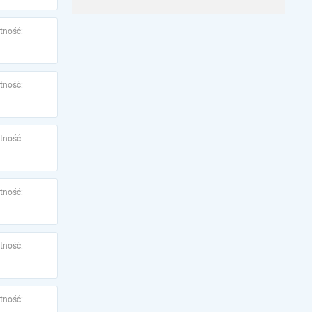
tność:
tność:
tność:
tność:
tność:
tność: