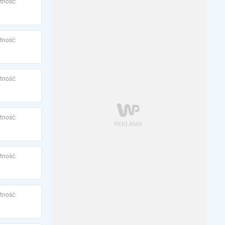
tność:
tność:
tność:
tność:
tność:
tność: