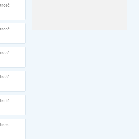
tność:
tność:
tność:
tność:
tność:
tność: