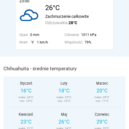
23:00
26°C
Zachmurzenie całkowite
Odczuwalna
28°C
Opad:
0 mm
Ciśnienie:
1011 hPa
Wiatr:
1 km/h
Wilgotność:
79%
Chihuahuita - średnie temperatury
Styczeń
Luty
Marzec
16°C
18°C
20°C
maks. 24°C
maks. 25°C
maks. 28°C
min. 10°C
min. 10°C
min. 11°C
Kwiecień
Maj
Czerwiec
23°C
26°C
29°C
maks. 31°C
maks. 34°C
maks. 35°C