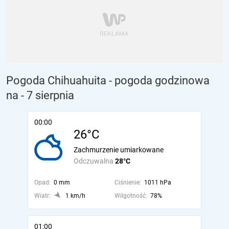
Pogoda Chihuahuita - pogoda godzinowa
na
- 7 sierpnia
00:00
26°C
Zachmurzenie umiarkowane
Odczuwalna
28°C
Opad:
0 mm
Ciśnienie:
1011 hPa
Wiatr:
1 km/h
Wilgotność:
78%
01:00