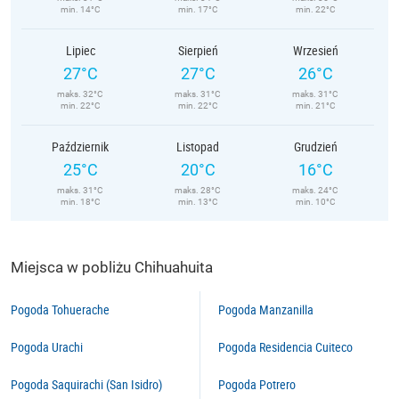
min. 14°C
min. 17°C
min. 22°C
Lipiec
Sierpień
Wrzesień
27°C
27°C
26°C
maks. 32°C
maks. 31°C
maks. 31°C
min. 22°C
min. 22°C
min. 21°C
Październik
Listopad
Grudzień
25°C
20°C
16°C
maks. 31°C
maks. 28°C
maks. 24°C
min. 18°C
min. 13°C
min. 10°C
Miejsca w pobliżu Chihuahuita
Pogoda Tohuerache
Pogoda Manzanilla
Pogoda Urachi
Pogoda Residencia Cuiteco
Pogoda Saquirachi (San Isidro)
Pogoda Potrero