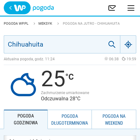
Trwa ładowanie
POLSKA
POGODA WP.PL
MEKSYK
POGODA NA JUTRO - CHIHUAHUITA
EUROPA
ŚWIAT
Aktualna pogoda, godz.
11:24
06:38
19:59
25
JAKOŚĆ POWIETRZA
Zachmurzenie umiarkowane
Odczuwalna 28°C
POGODA
POGODA
POGODA NA
GODZINOWA
DŁUGOTERMINOWA
WEEKEND