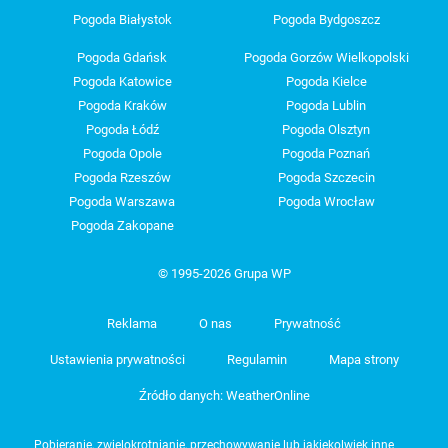
Pogoda Białystok
Pogoda Bydgoszcz
Pogoda Gdańsk
Pogoda Gorzów Wielkopolski
Pogoda Katowice
Pogoda Kielce
Pogoda Kraków
Pogoda Lublin
Pogoda Łódź
Pogoda Olsztyn
Pogoda Opole
Pogoda Poznań
Pogoda Rzeszów
Pogoda Szczecin
Pogoda Warszawa
Pogoda Wrocław
Pogoda Zakopane
© 1995-2026 Grupa WP
Reklama
O nas
Prywatność
Ustawienia prywatności
Regulamin
Mapa strony
Źródło danych: WeatherOnline
Pobieranie, zwielokrotnianie, przechowywanie lub jakiekolwiek inne