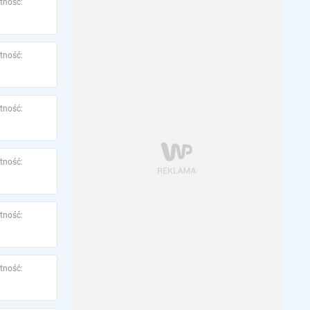
tność:
tność:
tność:
tność:
tność:
tność: