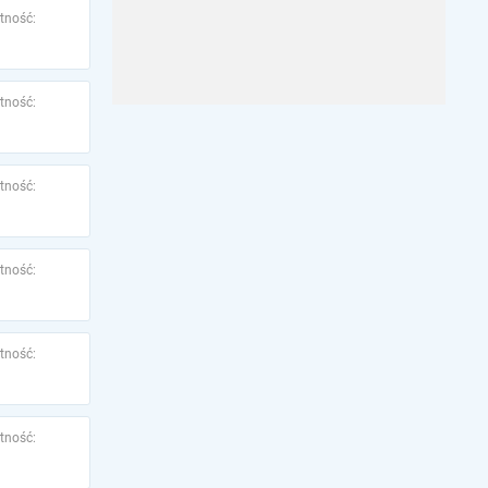
tność:
tność:
tność:
tność:
tność:
tność: