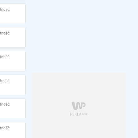
tność:
tność:
tność:
tność:
tność:
tność: