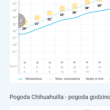
42°
39°
36°
33°
30°
27°
24°
21°
km/h
Temperatura
Temp. odczuwalna
Opady w mm:
Pogoda Chihuahuilla - pogoda godzino