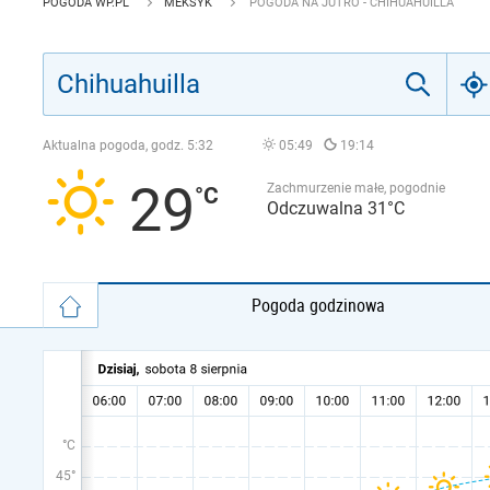
POGODA WP.PL
MEKSYK
POGODA NA JUTRO - CHIHUAHUILLA
Aktualna pogoda, godz.
5:32
05:49
19:14
29
Zachmurzenie małe, pogodnie
Odczuwalna 31°C
Pogoda godzinowa
°C
45°