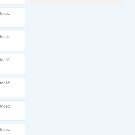
tność:
tność:
tność:
tność:
tność:
tność: