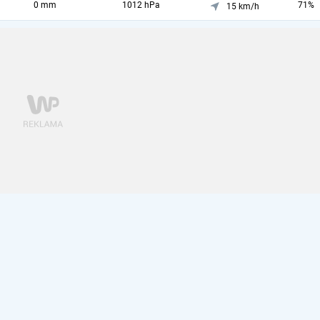
0 mm
1012 hPa
71%
15 km/h