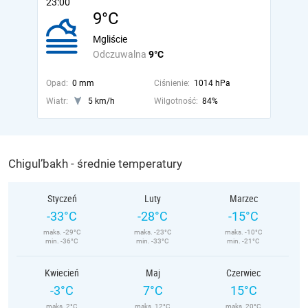
23:00
9°C
Mgliście
Odczuwalna
9°C
Opad:
0 mm
Ciśnienie:
1014 hPa
Wiatr:
5 km/h
Wilgotność:
84%
Chigul’bakh - średnie temperatury
Styczeń
Luty
Marzec
-33°C
-28°C
-15°C
maks. -29°C
maks. -23°C
maks. -10°C
min. -36°C
min. -33°C
min. -21°C
Kwiecień
Maj
Czerwiec
-3°C
7°C
15°C
maks. 2°C
maks. 12°C
maks. 20°C