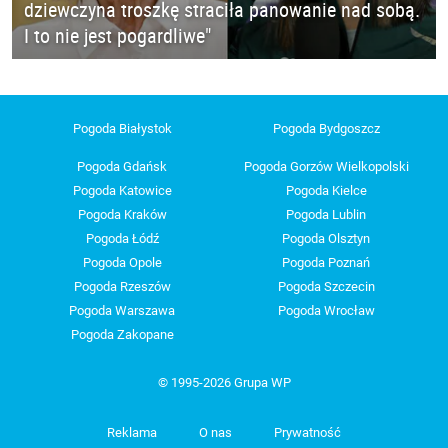
dziewczyna troszkę straciła panowanie nad sobą.
I to nie jest pogardliwe"
Pogoda Białystok
Pogoda Bydgoszcz
Pogoda Gdańsk
Pogoda Gorzów Wielkopolski
Pogoda Katowice
Pogoda Kielce
Pogoda Kraków
Pogoda Lublin
Pogoda Łódź
Pogoda Olsztyn
Pogoda Opole
Pogoda Poznań
Pogoda Rzeszów
Pogoda Szczecin
Pogoda Warszawa
Pogoda Wrocław
Pogoda Zakopane
© 1995-2026 Grupa WP
Reklama
O nas
Prywatność