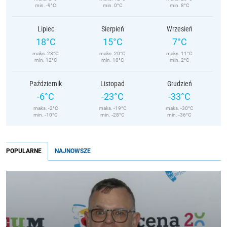
min. -9°C
min. 0°C
min. 8°C
Lipiec
Sierpień
Wrzesień
18°C
15°C
7°C
maks. 23°C
maks. 20°C
maks. 11°C
min. 12°C
min. 10°C
min. 2°C
Październik
Listopad
Grudzień
-6°C
-23°C
-33°C
maks. -2°C
maks. -19°C
maks. -30°C
min. -10°C
min. -28°C
min. -36°C
POPULARNE
NAJNOWSZE