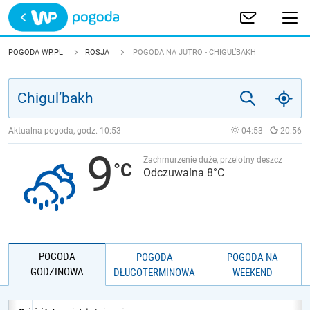
Trwa ładowanie
POLSKA
POGODA WP.PL
ROSJA
POGODA NA JUTRO - CHIGUL’BAKH
EUROPA
ŚWIAT
Aktualna pogoda, godz.
10:53
04:53
20:56
9
JAKOŚĆ POWIETRZA
Zachmurzenie duże, przelotny deszcz
Odczuwalna 8°C
POGODA
POGODA
POGODA NA
GODZINOWA
DŁUGOTERMINOWA
WEEKEND