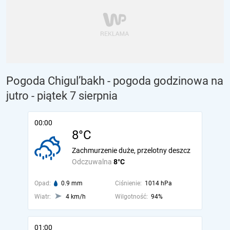
Pogoda Chigul’bakh - pogoda godzinowa na
jutro
- piątek 7 sierpnia
00:00
8°C
Zachmurzenie duże, przelotny deszcz
Odczuwalna
8°C
Opad:
0.9 mm
Ciśnienie:
1014 hPa
Wiatr:
4 km/h
Wilgotność:
94%
01:00