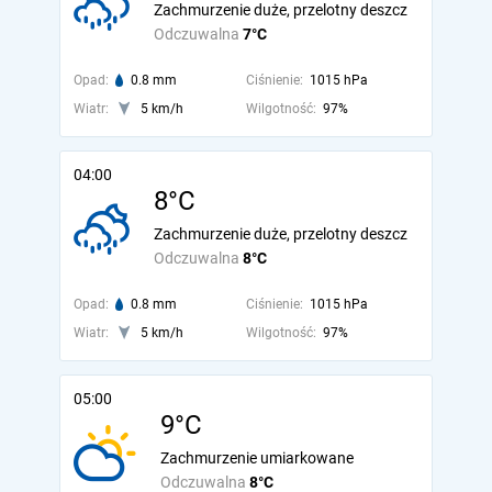
Zachmurzenie duże, przelotny deszcz
Odczuwalna
7°C
Opad:
0.8 mm
Ciśnienie:
1015 hPa
Wiatr:
5 km/h
Wilgotność:
97%
04:00
8°C
Zachmurzenie duże, przelotny deszcz
Odczuwalna
8°C
Opad:
0.8 mm
Ciśnienie:
1015 hPa
Wiatr:
5 km/h
Wilgotność:
97%
05:00
9°C
Zachmurzenie umiarkowane
Odczuwalna
8°C