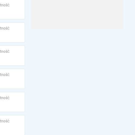
tność:
tność:
tność:
tność:
tność:
tność: