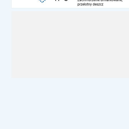
Zachmurzenie umiarkowane,
przelotny deszcz