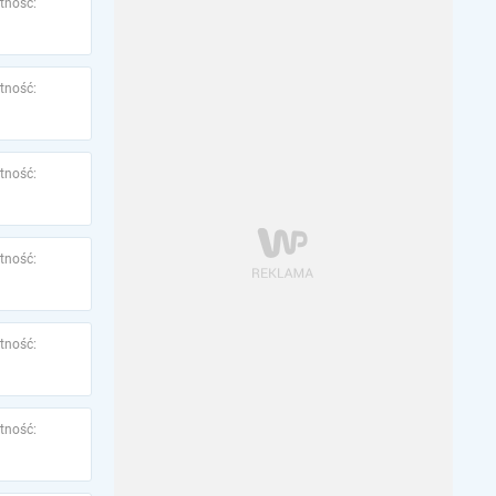
tność:
tność:
tność:
tność:
tność:
tność: