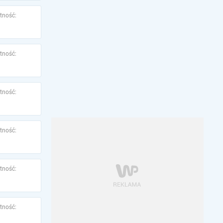
tność:
tność:
tność:
tność:
tność:
tność: