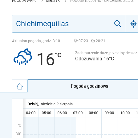
POGODA WP.PL
MEKSYK
POGODA NA JUTRO - CHICHIMEQUILLAS
Aktualna pogoda, godz.
3:10
07:23
20:21
16
Zachmurzenie duże, przelotny deszcz
Odczuwalna 16°C
Pogoda godzinowa
°C
30°