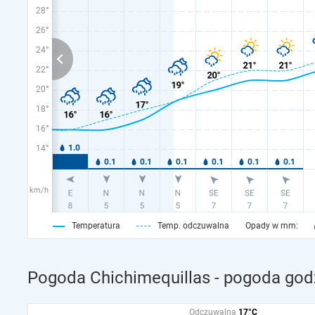
28°
26°
24°
22°
20°
18°
16°
14°
km/h
Temperatura
Temp. odczuwalna
Opady w mm:
Pogoda Chichimequillas - pogoda god
Odczuwalna
17°C