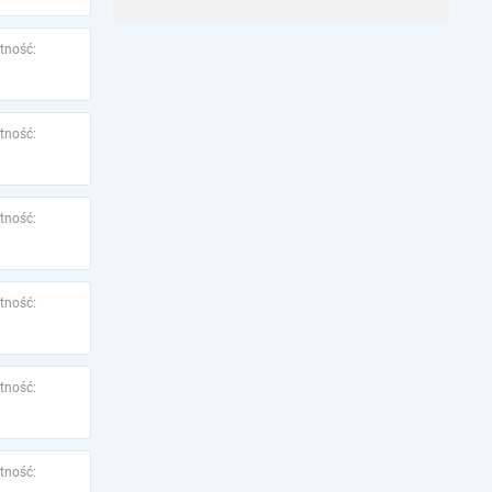
tność:
tność:
tność:
tność:
tność:
tność: