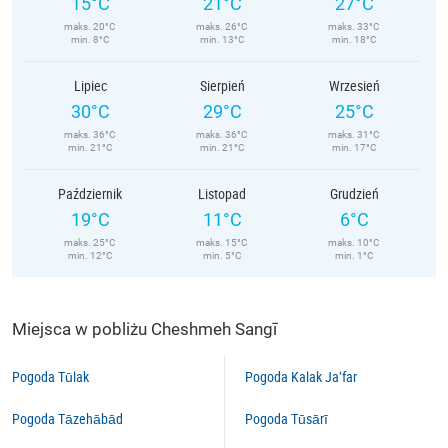
15°C
21°C
27°C
maks. 20°C
maks. 26°C
maks. 33°C
min. 8°C
min. 13°C
min. 18°C
Lipiec
Sierpień
Wrzesień
30°C
29°C
25°C
maks. 36°C
maks. 36°C
maks. 31°C
min. 21°C
min. 21°C
min. 17°C
Październik
Listopad
Grudzień
19°C
11°C
6°C
maks. 25°C
maks. 15°C
maks. 10°C
min. 12°C
min. 5°C
min. 1°C
Miejsca w pobliżu Cheshmeh Sangī
Pogoda Tūlak
Pogoda Kalak Ja‘far
Pogoda Tāzehābād
Pogoda Tūsārī