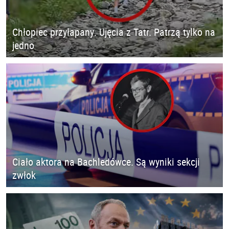
Chłopiec przyłapany. Ujęcia z Tatr. Patrzą tylko na
jedno
Ciało aktora na Bachledówce. Są wyniki sekcji
zwłok