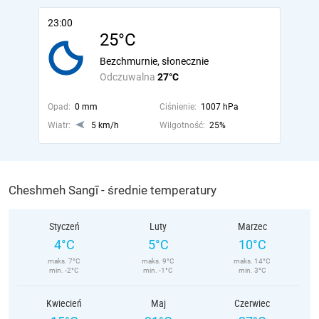
23:00
25°C
Bezchmurnie, słonecznie
Odczuwalna
27°C
Opad:
0 mm
Ciśnienie:
1007 hPa
Wiatr:
5 km/h
Wilgotność:
25%
Cheshmeh Sangī - średnie temperatury
Styczeń
Luty
Marzec
4°C
5°C
10°C
maks. 7°C
maks. 9°C
maks. 14°C
min. -2°C
min. -1°C
min. 3°C
Kwiecień
Maj
Czerwiec