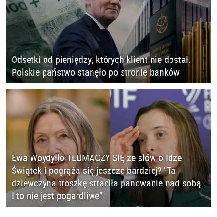
Odsetki od pieniędzy, których klient nie dostał.
Polskie państwo stanęło po stronie banków
Ewa Woydyłło TŁUMACZY SIĘ ze słów o Idze
Świątek i pogrąża się jeszcze bardziej? "Ta
dziewczyna troszkę straciła panowanie nad sobą.
I to nie jest pogardliwe"