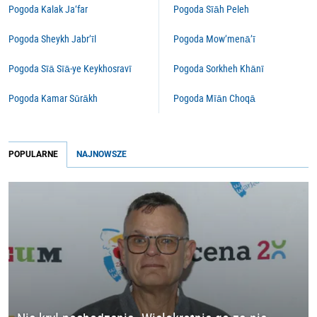
Pogoda Kalak Ja‘far
Pogoda Sīāh Peleh
Pogoda Sheykh Jabr’īl
Pogoda Mow’menā’ī
Pogoda Sīā Sīā-ye Keykhosravī
Pogoda Sorkheh Khānī
Pogoda Kamar Sūrākh
Pogoda Mīān Choqā
POPULARNE
NAJNOWSZE