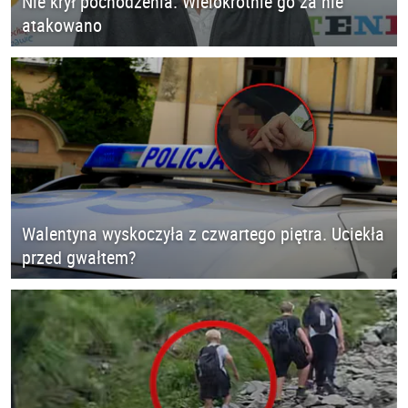
Nie krył pochodzenia. Wielokrotnie go za nie
atakowano
Walentyna wyskoczyła z czwartego piętra. Uciekła
przed gwałtem?