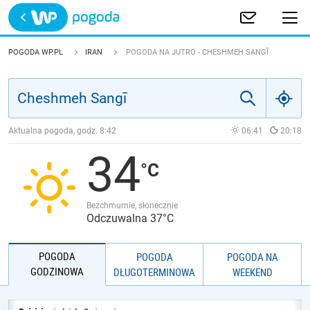
Trwa ładowanie
POLSKA
POGODA WP.PL
IRAN
POGODA NA JUTRO - CHESHMEH SANGĪ
EUROPA
ŚWIAT
Aktualna pogoda, godz.
8:42
06:41
20:18
34
JAKOŚĆ POWIETRZA
Bezchmurnie, słonecznie
Odczuwalna 37°C
POGODA
POGODA
POGODA NA
GODZINOWA
DŁUGOTERMINOWA
WEEKEND