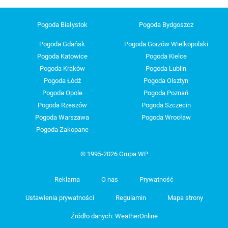
Pogoda Białystok
Pogoda Bydgoszcz
Pogoda Gdańsk
Pogoda Gorzów Wielkopolski
Pogoda Katowice
Pogoda Kielce
Pogoda Kraków
Pogoda Lublin
Pogoda Łódź
Pogoda Olsztyn
Pogoda Opole
Pogoda Poznań
Pogoda Rzeszów
Pogoda Szczecin
Pogoda Warszawa
Pogoda Wrocław
Pogoda Zakopane
© 1995-2026 Grupa WP
Reklama
O nas
Prywatność
Ustawienia prywatności
Regulamin
Mapa strony
Źródło danych: WeatherOnline