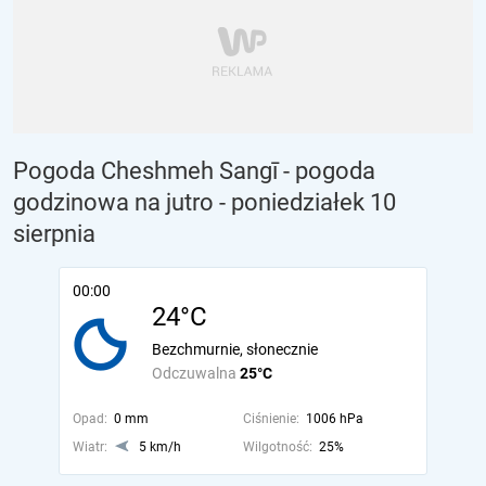
Pogoda Cheshmeh Sangī - pogoda
godzinowa na jutro
- poniedziałek 10
sierpnia
00:00
24°C
Bezchmurnie, słonecznie
Odczuwalna
25°C
Opad:
0 mm
Ciśnienie:
1006 hPa
Wiatr:
5 km/h
Wilgotność:
25%