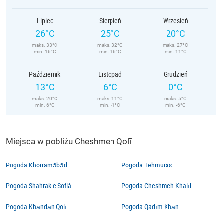
Lipiec
Sierpień
Wrzesień
26°C
25°C
20°C
maks. 33°C
maks. 32°C
maks. 27°C
min. 16°C
min. 16°C
min. 11°C
Październik
Listopad
Grudzień
13°C
6°C
0°C
maks. 20°C
maks. 11°C
maks. 5°C
min. 6°C
min. -1°C
min. -6°C
Miejsca w pobliżu Cheshmeh Qolī
Pogoda Khorramābād
Pogoda Tehmuras
Pogoda Shahrak-e Soflá
Pogoda Cheshmeh Khalīl
Pogoda Khāndān Qolī
Pogoda Qadīm Khān