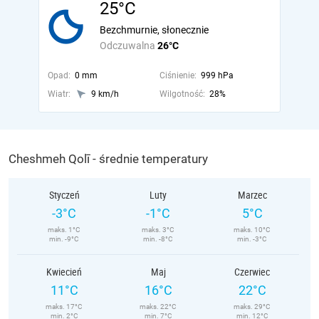
25°C
Bezchmurnie, słonecznie
Odczuwalna
26°C
Opad:
0 mm
Ciśnienie:
999 hPa
Wiatr:
9 km/h
Wilgotność:
28%
Cheshmeh Qolī - średnie temperatury
Styczeń
Luty
Marzec
-3°C
-1°C
5°C
maks. 1°C
maks. 3°C
maks. 10°C
min. -9°C
min. -8°C
min. -3°C
Kwiecień
Maj
Czerwiec
11°C
16°C
22°C
maks. 17°C
maks. 22°C
maks. 29°C
min. 2°C
min. 7°C
min. 12°C