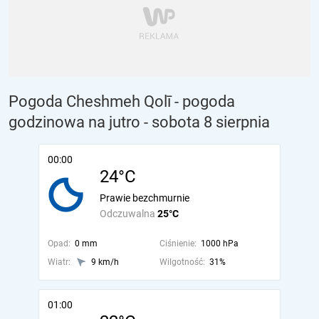
Pogoda Cheshmeh Qolī - pogoda
godzinowa na jutro
- sobota 8 sierpnia
00:00
24°C
Prawie bezchmurnie
Odczuwalna
25°C
Opad:
0 mm
Ciśnienie:
1000 hPa
Wiatr:
9 km/h
Wilgotność:
31%
01:00