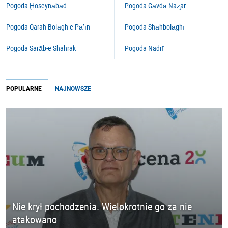
Pogoda Ḩoseynābād
Pogoda Gāvdā Naz̧ar
Pogoda Qarah Bolāgh-e Pā’īn
Pogoda Shāhbolāghī
Pogoda Sarāb-e Shahrak
Pogoda Nadrī
POPULARNE
NAJNOWSZE
Nie krył pochodzenia. Wielokrotnie go za nie
atakowano