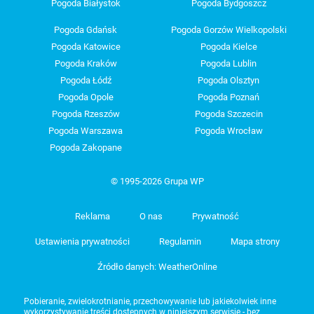
Pogoda Białystok
Pogoda Bydgoszcz
Pogoda Gdańsk
Pogoda Gorzów Wielkopolski
Pogoda Katowice
Pogoda Kielce
Pogoda Kraków
Pogoda Lublin
Pogoda Łódź
Pogoda Olsztyn
Pogoda Opole
Pogoda Poznań
Pogoda Rzeszów
Pogoda Szczecin
Pogoda Warszawa
Pogoda Wrocław
Pogoda Zakopane
© 1995-2026 Grupa WP
Reklama
O nas
Prywatność
Ustawienia prywatności
Regulamin
Mapa strony
Źródło danych: WeatherOnline
Pobieranie, zwielokrotnianie, przechowywanie lub jakiekolwiek inne
wykorzystywanie treści dostępnych w niniejszym serwisie - bez