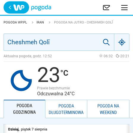
Trwa ładowanie
POLSKA
POGODA WP.PL
IRAN
POGODA NA JUTRO - CHESHMEH QOLĪ
EUROPA
ŚWIAT
Aktualna pogoda, godz.
12:52
06:32
20:21
23
JAKOŚĆ POWIETRZA
Prawie bezchmurnie
Odczuwalna 24°C
POGODA
POGODA
POGODA NA
GODZINOWA
DŁUGOTERMINOWA
WEEKEND