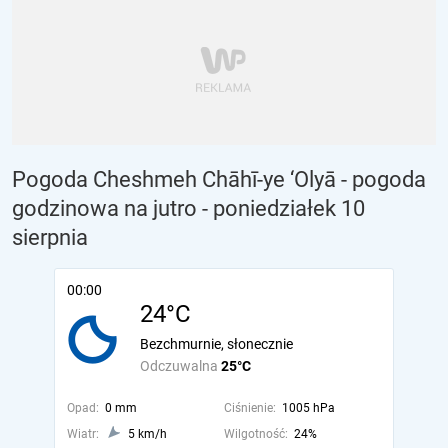
Pogoda Cheshmeh Chāhī-ye ‘Olyā - pogoda
godzinowa na jutro
- poniedziałek 10
sierpnia
00:00
24°C
Bezchmurnie, słonecznie
Odczuwalna
25°C
Opad:
0 mm
Ciśnienie:
1005 hPa
Wiatr:
5 km/h
Wilgotność:
24%