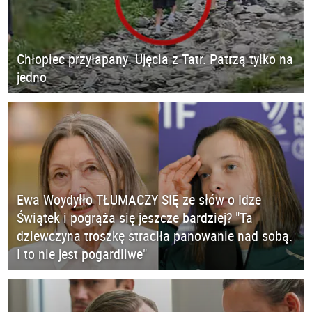
Chłopiec przyłapany. Ujęcia z Tatr. Patrzą tylko na
jedno
Ewa Woydyłło TŁUMACZY SIĘ ze słów o Idze
Świątek i pogrąża się jeszcze bardziej? "Ta
dziewczyna troszkę straciła panowanie nad sobą.
I to nie jest pogardliwe"