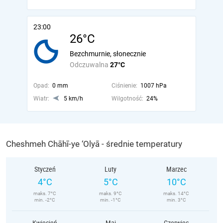
23:00
26°C
Bezchmurnie, słonecznie
Odczuwalna
27°C
Opad:
0 mm
Ciśnienie:
1007 hPa
Wiatr:
5 km/h
Wilgotność:
24%
Cheshmeh Chāhī-ye ‘Olyā - średnie temperatury
Styczeń
Luty
Marzec
4°C
5°C
10°C
maks. 7°C
maks. 9°C
maks. 14°C
min. -2°C
min. -1°C
min. 3°C
Kwiecień
Maj
Czerwiec