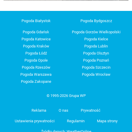
Pogoda Białystok
Pogoda Bydgoszcz
Pogoda Gdańsk
Pogoda Gorzów Wielkopolski
Pogoda Katowice
Pogoda Kielce
Pogoda Kraków
Pogoda Lublin
Pogoda Łódź
Pogoda Olsztyn
Pogoda Opole
Pogoda Poznań
Pogoda Rzeszów
Pogoda Szczecin
Pogoda Warszawa
Pogoda Wrocław
Pogoda Zakopane
© 1995-2026 Grupa WP
Reklama
O nas
Prywatność
Ustawienia prywatności
Regulamin
Mapa strony
Źródło danych: WeatherOnline