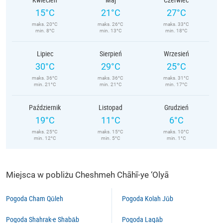
15°C
21°C
27°C
maks. 20°C
maks. 26°C
maks. 33°C
min. 8°C
min. 13°C
min. 18°C
Lipiec
Sierpień
Wrzesień
30°C
29°C
25°C
maks. 36°C
maks. 36°C
maks. 31°C
min. 21°C
min. 21°C
min. 17°C
Październik
Listopad
Grudzień
19°C
11°C
6°C
maks. 25°C
maks. 15°C
maks. 10°C
min. 12°C
min. 5°C
min. 1°C
Miejsca w pobliżu Cheshmeh Chāhī-ye ‘Olyā
Pogoda Cham Qūleh
Pogoda Kolah Jūb
Pogoda Shahrak-e Shabāb
Pogoda Laqāb