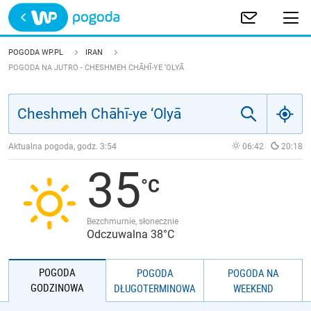
Trwa ładowanie
POLSKA
POGODA WP.PL
IRAN
POGODA NA JUTRO - CHESHMEH CHĀHĪ-YE ‘OLYĀ
EUROPA
ŚWIAT
Aktualna pogoda, godz.
3:54
06:42
20:18
JAKOŚĆ POWIETRZA
35
Bezchmurnie, słonecznie
Odczuwalna 38°C
POGODA
POGODA
POGODA NA
GODZINOWA
DŁUGOTERMINOWA
WEEKEND