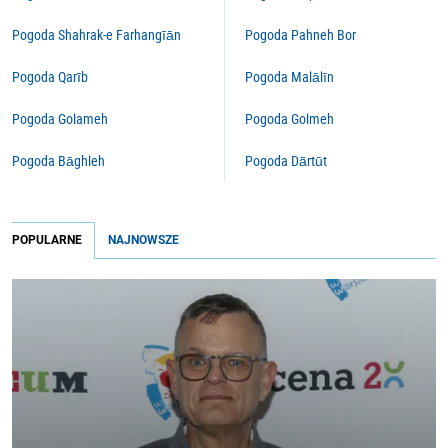
Pogoda Shahrak-e Farhangīān
Pogoda Pahneh Bor
Pogoda Qarīb
Pogoda Malālīn
Pogoda Golameh
Pogoda Golmeh
Pogoda Bāghleh
Pogoda Dārtūt
POPULARNE
NAJNOWSZE