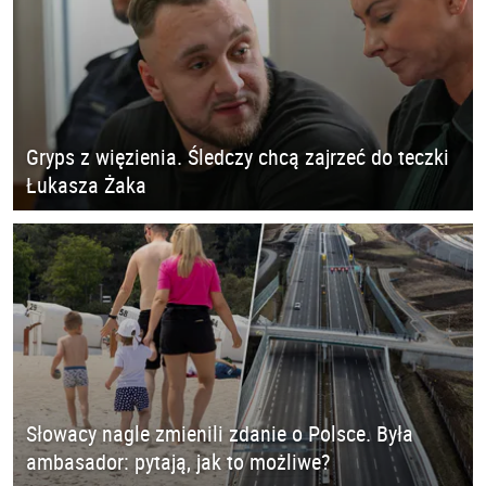
Gryps z więzienia. Śledczy chcą zajrzeć do teczki
Łukasza Żaka
Słowacy nagle zmienili zdanie o Polsce. Była
ambasador: pytają, jak to możliwe?