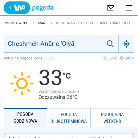
Trwa ładowanie
POLSKA
POGODA WP.PL
IRAN
POGODA NA JUTRO - CHESHMEH ANĀR-E ‘OLYĀ
EUROPA
ŚWIAT
Aktualna pogoda, godz.
5:35
06:42
20:19
33
JAKOŚĆ POWIETRZA
Bezchmurnie, słonecznie
Odczuwalna 36°C
POGODA
POGODA
POGODA NA
GODZINOWA
DŁUGOTERMINOWA
WEEKEND