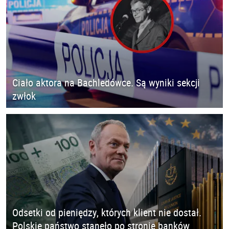
Ciało aktora na Bachledówce. Są wyniki sekcji
zwłok
Odsetki od pieniędzy, których klient nie dostał.
Polskie państwo stanęło po stronie banków