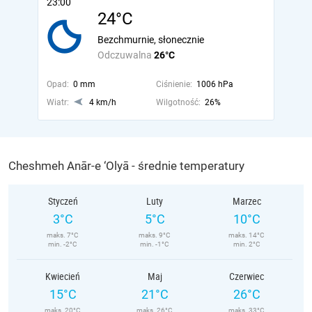
23:00
24°C
Bezchmurnie, słonecznie
Odczuwalna
26°C
Opad:
0 mm
Ciśnienie:
1006 hPa
Wiatr:
4 km/h
Wilgotność:
26%
Cheshmeh Anār-e ‘Olyā - średnie temperatury
Styczeń
Luty
Marzec
3°C
5°C
10°C
maks. 7°C
maks. 9°C
maks. 14°C
min. -2°C
min. -1°C
min. 2°C
Kwiecień
Maj
Czerwiec
15°C
21°C
26°C
maks. 20°C
maks. 26°C
maks. 33°C