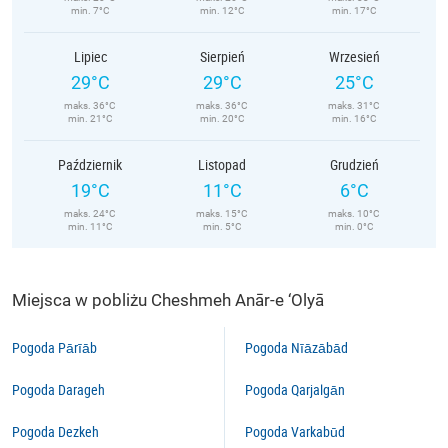
min. 7°C
min. 12°C
min. 17°C
Lipiec
Sierpień
Wrzesień
29°C
29°C
25°C
maks. 36°C
maks. 36°C
maks. 31°C
min. 21°C
min. 20°C
min. 16°C
Październik
Listopad
Grudzień
19°C
11°C
6°C
maks. 24°C
maks. 15°C
maks. 10°C
min. 11°C
min. 5°C
min. 0°C
Miejsca w pobliżu Cheshmeh Anār-e ‘Olyā
Pogoda Pārīāb
Pogoda Nīāzābād
Pogoda Darageh
Pogoda Qarjalgān
Pogoda Dezkeh
Pogoda Varkabūd