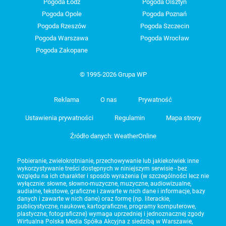
Pogoda Łódź
Pogoda Olsztyn
Pogoda Opole
Pogoda Poznań
Pogoda Rzeszów
Pogoda Szczecin
Pogoda Warszawa
Pogoda Wrocław
Pogoda Zakopane
© 1995-2026 Grupa WP
Reklama
O nas
Prywatność
Ustawienia prywatności
Regulamin
Mapa strony
Źródło danych: WeatherOnline
Pobieranie, zwielokrotnianie, przechowywanie lub jakiekolwiek inne
wykorzystywanie treści dostępnych w niniejszym serwisie - bez
względu na ich charakter i sposób wyrażenia (w szczególności lecz nie
wyłącznie: słowne, słowno-muzyczne, muzyczne, audiowizualne,
audialne, tekstowe, graficzne i zawarte w nich dane i informacje, bazy
danych i zawarte w nich dane) oraz formę (np. literackie,
publicystyczne, naukowe, kartograficzne, programy komputerowe,
plastyczne, fotograficzne) wymaga uprzedniej i jednoznacznej zgody
Wirtualna Polska Media Spółka Akcyjna z siedzibą w Warszawie,