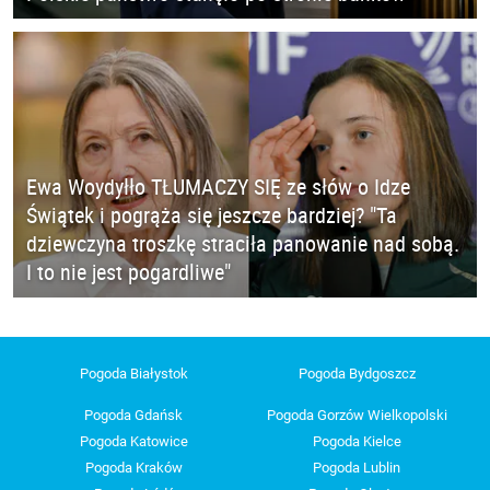
Ewa Woydyłło TŁUMACZY SIĘ ze słów o Idze
Świątek i pogrąża się jeszcze bardziej? "Ta
dziewczyna troszkę straciła panowanie nad sobą.
I to nie jest pogardliwe"
Pogoda Białystok
Pogoda Bydgoszcz
Pogoda Gdańsk
Pogoda Gorzów Wielkopolski
Pogoda Katowice
Pogoda Kielce
Pogoda Kraków
Pogoda Lublin