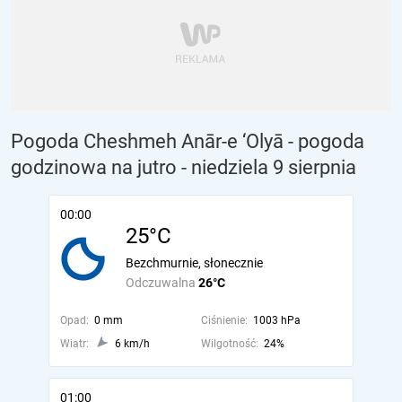
Pogoda Cheshmeh Anār-e ‘Olyā - pogoda
godzinowa na jutro
- niedziela 9 sierpnia
00:00
25°C
Bezchmurnie, słonecznie
Odczuwalna
26°C
Opad:
0 mm
Ciśnienie:
1003 hPa
Wiatr:
6 km/h
Wilgotność:
24%
01:00