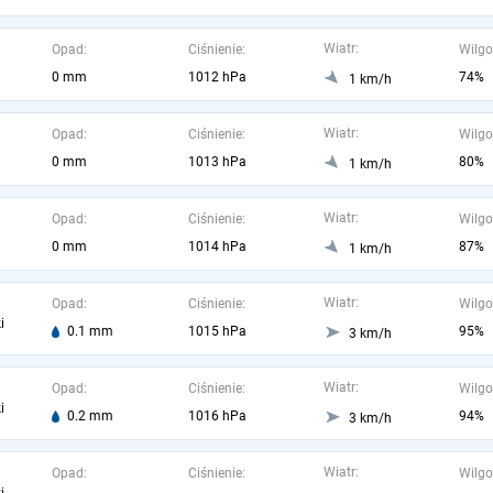
Wiatr:
Opad:
Ciśnienie:
Wilgo
0 mm
1012 hPa
74%
1 km/h
Wiatr:
Opad:
Ciśnienie:
Wilgo
0 mm
1013 hPa
80%
1 km/h
Wiatr:
Opad:
Ciśnienie:
Wilgo
0 mm
1014 hPa
87%
1 km/h
Wiatr:
Opad:
Ciśnienie:
Wilgo
i
0.1 mm
1015 hPa
95%
3 km/h
Wiatr:
Opad:
Ciśnienie:
Wilgo
i
0.2 mm
1016 hPa
94%
3 km/h
Wiatr:
Opad:
Ciśnienie:
Wilgo