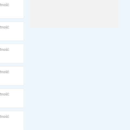
tność:
tność:
tność:
tność:
tność:
tność: