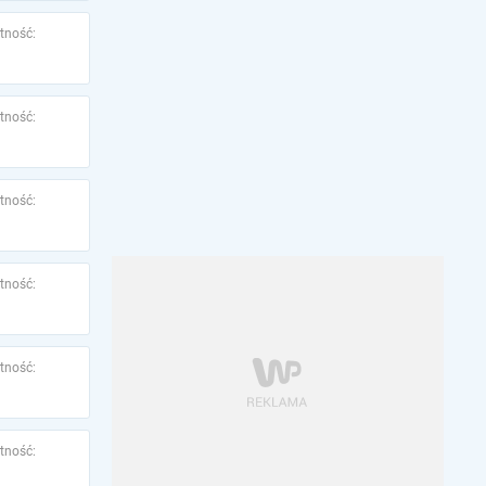
tność:
tność:
tność:
tność:
tność:
tność: