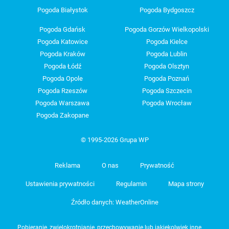
Pogoda Białystok
Pogoda Bydgoszcz
Pogoda Gdańsk
Pogoda Gorzów Wielkopolski
Pogoda Katowice
Pogoda Kielce
Pogoda Kraków
Pogoda Lublin
Pogoda Łódź
Pogoda Olsztyn
Pogoda Opole
Pogoda Poznań
Pogoda Rzeszów
Pogoda Szczecin
Pogoda Warszawa
Pogoda Wrocław
Pogoda Zakopane
© 1995-2026 Grupa WP
Reklama
O nas
Prywatność
Ustawienia prywatności
Regulamin
Mapa strony
Źródło danych: WeatherOnline
Pobieranie, zwielokrotnianie, przechowywanie lub jakiekolwiek inne