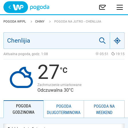
Trwa ładowanie
POLSKA
POGODA WP.PL
CHINY
POGODA NA JUTRO - CHENLIJIA
EUROPA
ŚWIAT
Aktualna pogoda, godz.
1:08
05:51
19:15
27
JAKOŚĆ POWIETRZA
Zachmurzenie umiarkowane
Odczuwalna 30°C
POGODA
POGODA
POGODA NA
GODZINOWA
DŁUGOTERMINOWA
WEEKEND