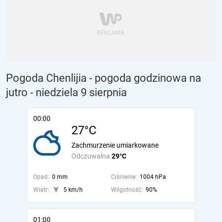
Pogoda Chenlijia - pogoda godzinowa na
jutro
- niedziela 9 sierpnia
00:00
27°C
Zachmurzenie umiarkowane
Odczuwalna
29°C
Opad:
0 mm
Ciśnienie:
1004 hPa
Wiatr:
5 km/h
Wilgotność:
90%
01:00