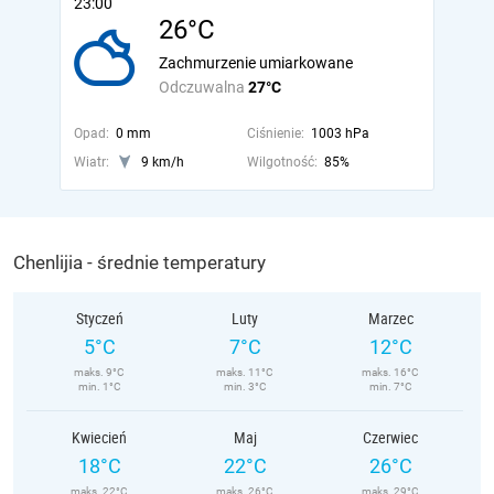
23:00
26°C
Zachmurzenie umiarkowane
Odczuwalna
27°C
Opad:
0 mm
Ciśnienie:
1003 hPa
Wiatr:
9 km/h
Wilgotność:
85%
Chenlijia - średnie temperatury
Styczeń
Luty
Marzec
5°C
7°C
12°C
maks. 9°C
maks. 11°C
maks. 16°C
min. 1°C
min. 3°C
min. 7°C
Kwiecień
Maj
Czerwiec
18°C
22°C
26°C
maks. 22°C
maks. 26°C
maks. 29°C