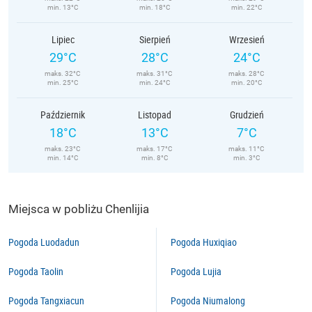
min. 13°C
min. 18°C
min. 22°C
Lipiec
Sierpień
Wrzesień
29°C
28°C
24°C
maks. 32°C
maks. 31°C
maks. 28°C
min. 25°C
min. 24°C
min. 20°C
Październik
Listopad
Grudzień
18°C
13°C
7°C
maks. 23°C
maks. 17°C
maks. 11°C
min. 14°C
min. 8°C
min. 3°C
Miejsca w pobliżu Chenlijia
Pogoda Luodadun
Pogoda Huxiqiao
Pogoda Taolin
Pogoda Lujia
Pogoda Tangxiacun
Pogoda Niumalong