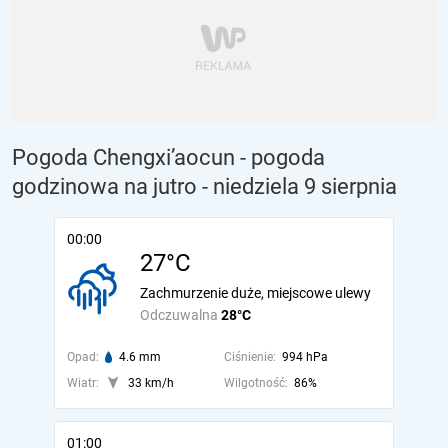
Pogoda Chengxi’aocun - pogoda
godzinowa na jutro
- niedziela 9 sierpnia
00:00
27°C
Zachmurzenie duże, miejscowe ulewy
Odczuwalna
28°C
Opad:
4.6 mm
Ciśnienie:
994 hPa
Wiatr:
33 km/h
Wilgotność:
86%
01:00