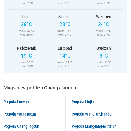
min. 11°C
min. 16°C
min. 21°C
Lipiec
Sierpień
Wrzesień
28°C
28°C
24°C
maks. 32°C
maks. 31°C
maks. 27°C
min. 25°C
min. 24°C
min. 21°C
Październik
Listopad
Grudzień
19°C
14°C
8°C
maks. 22°C
maks. 17°C
maks. 11°C
min. 15°C
min. 10°C
min. 3°C
Miejsca w pobliżu Chengxi’aocun
Pogoda Louyan
Pogoda Liujia
Pogoda Wangjiacun
Pogoda Wangjia Shandun
Pogoda Changlingcun
Pogoda Liang-lang-hsi-ts’un