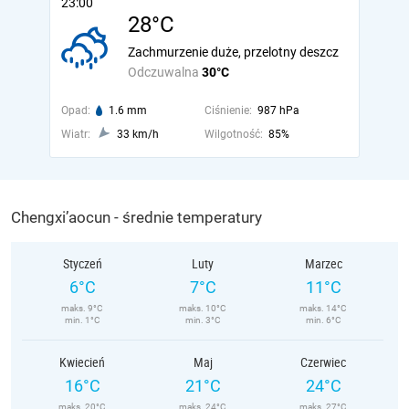
23:00
28°C
Zachmurzenie duże, przelotny deszcz
Odczuwalna
30°C
Opad:
1.6 mm
Ciśnienie:
987 hPa
Wiatr:
33 km/h
Wilgotność:
85%
Chengxi’aocun - średnie temperatury
Styczeń
Luty
Marzec
6°C
7°C
11°C
maks. 9°C
maks. 10°C
maks. 14°C
min. 1°C
min. 3°C
min. 6°C
Kwiecień
Maj
Czerwiec
16°C
21°C
24°C
maks. 20°C
maks. 24°C
maks. 27°C