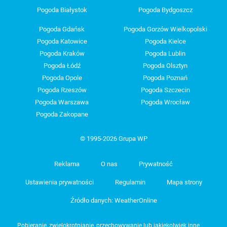
Pogoda Białystok
Pogoda Bydgoszcz
Pogoda Gdańsk
Pogoda Gorzów Wielkopolski
Pogoda Katowice
Pogoda Kielce
Pogoda Kraków
Pogoda Lublin
Pogoda Łódź
Pogoda Olsztyn
Pogoda Opole
Pogoda Poznań
Pogoda Rzeszów
Pogoda Szczecin
Pogoda Warszawa
Pogoda Wrocław
Pogoda Zakopane
© 1995-2026 Grupa WP
Reklama
O nas
Prywatność
Ustawienia prywatności
Regulamin
Mapa strony
Źródło danych: WeatherOnline
Pobieranie, zwielokrotnianie, przechowywanie lub jakiekolwiek inne