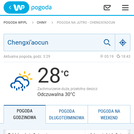
Trwa ładowanie
POLSKA
POGODA WP.PL
CHINY
POGODA NA JUTRO - CHENGXI’AOCUN
EUROPA
ŚWIAT
Aktualna pogoda, godz.
3:29
05:19
18:43
28
JAKOŚĆ POWIETRZA
Zachmurzenie duże, przelotny deszcz
Odczuwalna 30°C
POGODA
POGODA
POGODA NA
GODZINOWA
DŁUGOTERMINOWA
WEEKEND