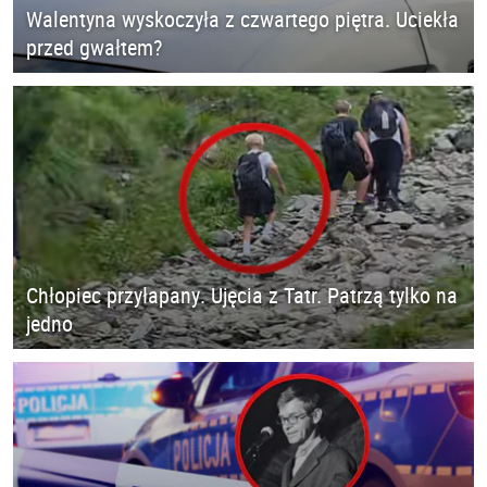
Walentyna wyskoczyła z czwartego piętra. Uciekła
przed gwałtem?
Chłopiec przyłapany. Ujęcia z Tatr. Patrzą tylko na
jedno