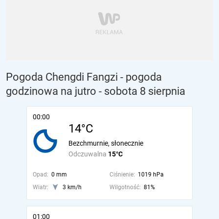
Pogoda Chengdi Fangzi - pogoda
godzinowa na jutro
- sobota 8 sierpnia
00:00
14°C
Bezchmurnie, słonecznie
Odczuwalna
15°C
Opad:
0 mm
Ciśnienie:
1019 hPa
Wiatr:
3 km/h
Wilgotność:
81%
01:00