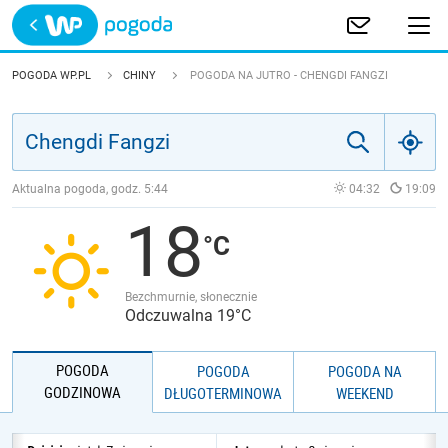
Trwa ładowanie
POLSKA
POGODA WP.PL
CHINY
POGODA NA JUTRO - CHENGDI FANGZI
EUROPA
ŚWIAT
Aktualna pogoda, godz.
5:44
04:32
19:09
18
JAKOŚĆ POWIETRZA
Bezchmurnie, słonecznie
Odczuwalna 19°C
POGODA
POGODA
POGODA NA
GODZINOWA
DŁUGOTERMINOWA
WEEKEND