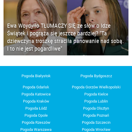
Ewa Woydyłło TŁUMACZY SIĘ ze słów o Idze
Świątek i pogrąża się jeszcze bardziej? "Ta
dziewczyna troszkę straciła panowanie nad sobą.
I to nie jest pogardliwe"
Pogoda Białystok
Pogoda Bydgoszcz
Pogoda Gdańsk
Pogoda Gorzów Wielkopolski
Pogoda Katowice
Pogoda Kielce
Pogoda Kraków
Pogoda Lublin
Pogoda Łódź
Pogoda Olsztyn
Pogoda Opole
Pogoda Poznań
Pogoda Rzeszów
Pogoda Szczecin
Pogoda Warszawa
Pogoda Wrocław