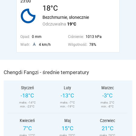
23:00
18°C
Bezchmurnie, słonecznie
Odczuwalna
19°C
Opad:
0 mm
Ciśnienie:
1013 hPa
Wiatr:
4 km/h
Wilgotność:
78%
Chengdi Fangzi - średnie temperatury
Styczeń
Luty
Marzec
-18°C
-13°C
-3°C
maks. -14°C
maks. -7°C
maks. 2°C
min. -23°C
min. -19°C
min. -8°C
Kwiecień
Maj
Czerwiec
7°C
15°C
21°C
maks. 12°C
maks. 20°C
maks. 26°C