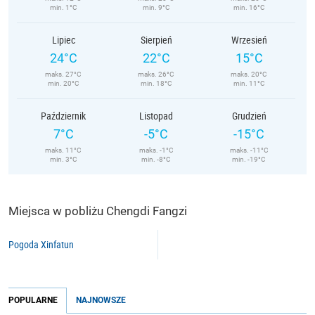
min. 1°C
min. 9°C
min. 16°C
Lipiec
Sierpień
Wrzesień
24°C
22°C
15°C
maks. 27°C
maks. 26°C
maks. 20°C
min. 20°C
min. 18°C
min. 11°C
Październik
Listopad
Grudzień
7°C
-5°C
-15°C
maks. 11°C
maks. -1°C
maks. -11°C
min. 3°C
min. -8°C
min. -19°C
Miejsca w pobliżu Chengdi Fangzi
Pogoda Xinfatun
POPULARNE
NAJNOWSZE