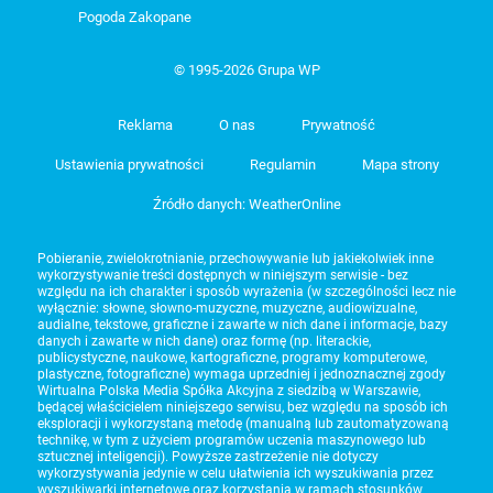
Pogoda Zakopane
© 1995-2026 Grupa WP
Reklama
O nas
Prywatność
Ustawienia prywatności
Regulamin
Mapa strony
Źródło danych: WeatherOnline
Pobieranie, zwielokrotnianie, przechowywanie lub jakiekolwiek inne
wykorzystywanie treści dostępnych w niniejszym serwisie - bez
względu na ich charakter i sposób wyrażenia (w szczególności lecz nie
wyłącznie: słowne, słowno-muzyczne, muzyczne, audiowizualne,
audialne, tekstowe, graficzne i zawarte w nich dane i informacje, bazy
danych i zawarte w nich dane) oraz formę (np. literackie,
publicystyczne, naukowe, kartograficzne, programy komputerowe,
plastyczne, fotograficzne) wymaga uprzedniej i jednoznacznej zgody
Wirtualna Polska Media Spółka Akcyjna z siedzibą w Warszawie,
będącej właścicielem niniejszego serwisu, bez względu na sposób ich
eksploracji i wykorzystaną metodę (manualną lub zautomatyzowaną
technikę, w tym z użyciem programów uczenia maszynowego lub
sztucznej inteligencji). Powyższe zastrzeżenie nie dotyczy
wykorzystywania jedynie w celu ułatwienia ich wyszukiwania przez
wyszukiwarki internetowe oraz korzystania w ramach stosunków