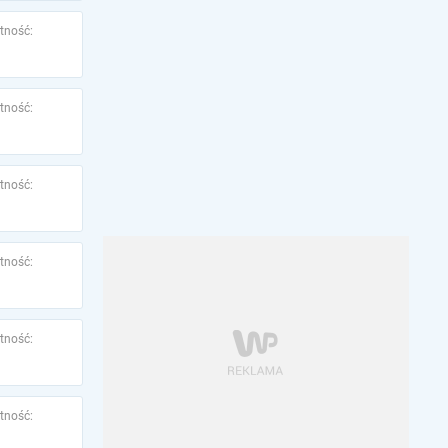
tność:
tność:
tność:
tność:
tność:
tność: