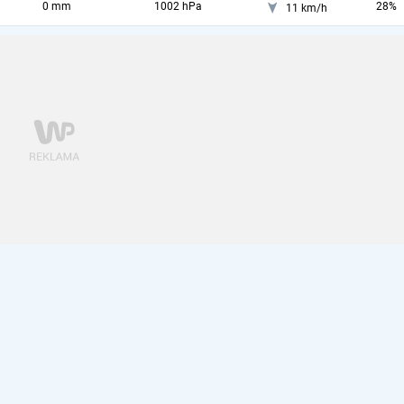
0 mm
1002 hPa
28%
11 km/h