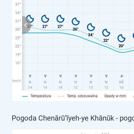
37°
34°
31°
28°
25°
22°
19°
16°
km/h
Temperatura
Temp. odczuwalna
Opady w mm:
Pogoda Chenārū’īyeh-ye Khānūk - pog