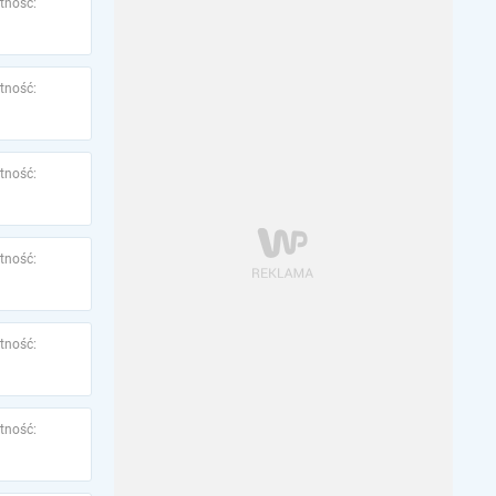
tność:
tność:
tność:
tność:
tność:
tność: