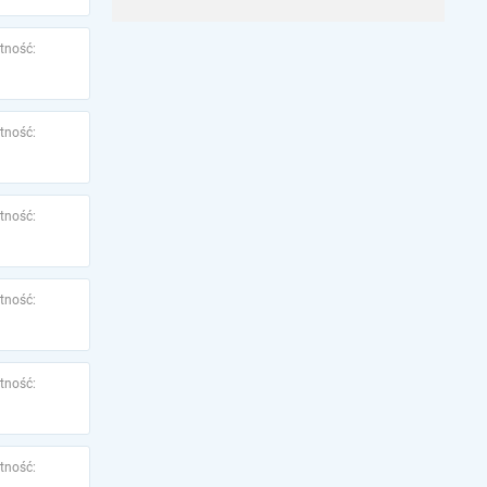
tność:
tność:
tność:
tność:
tność:
tność: