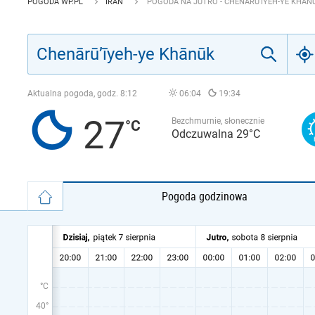
POGODA WP.PL
IRAN
POGODA NA JUTRO - CHENĀRŪ’ĪYEH-YE KHĀN
Aktualna pogoda, godz.
8:12
06:04
19:34
27
Bezchmurnie, słonecznie
Odczuwalna 29°C
Pogoda godzinowa
°C
40°