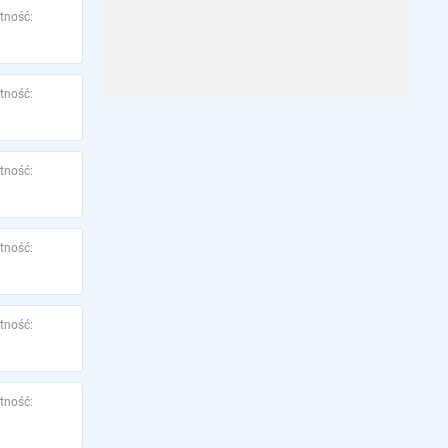
tność:
tność:
tność:
tność:
tność:
tność: