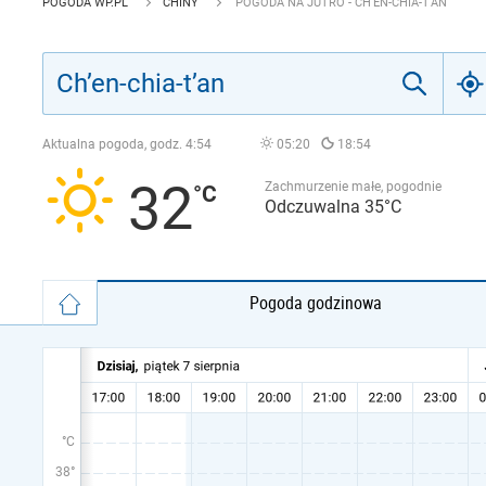
POGODA WP.PL
CHINY
POGODA NA JUTRO - CH’EN-CHIA-T’AN
Aktualna pogoda, godz.
4:54
05:20
18:54
32
Zachmurzenie małe, pogodnie
Odczuwalna 35°C
Pogoda godzinowa
°C
38°