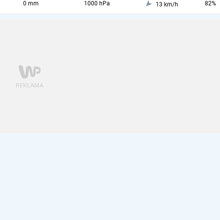
0 mm
1000 hPa
82%
13 km/h