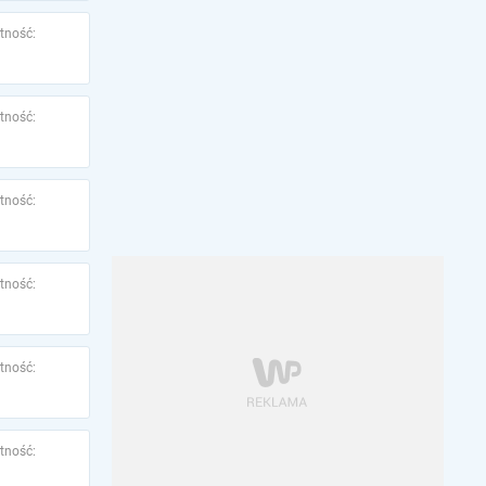
tność:
tność:
tność:
tność:
tność:
tność: