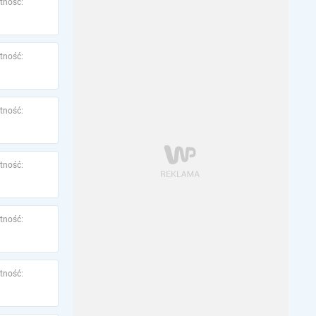
tność:
tność:
tność:
tność:
tność:
tność: