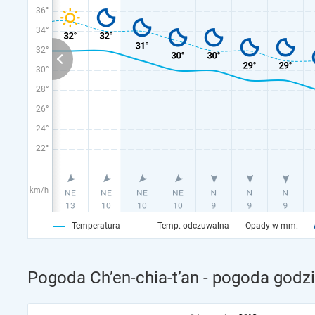
36°
34°
32°
30°
28°
26°
24°
22°
km/h
Temperatura
Temp. odczuwalna
Opady w mm:
Pogoda Ch’en-chia-t’an - pogoda godz