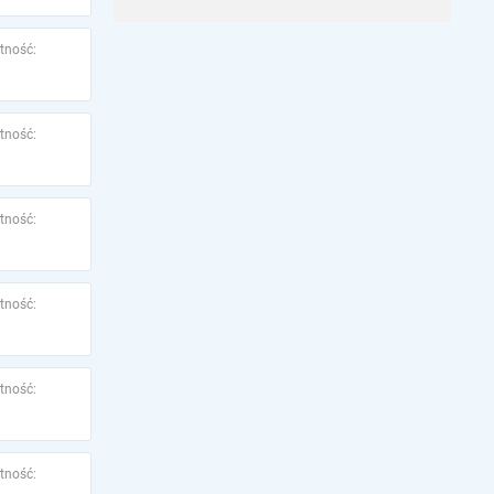
tność:
tność:
tność:
tność:
tność:
tność: