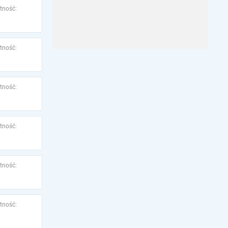
tność:
tność:
tność:
tność:
tność:
tność: