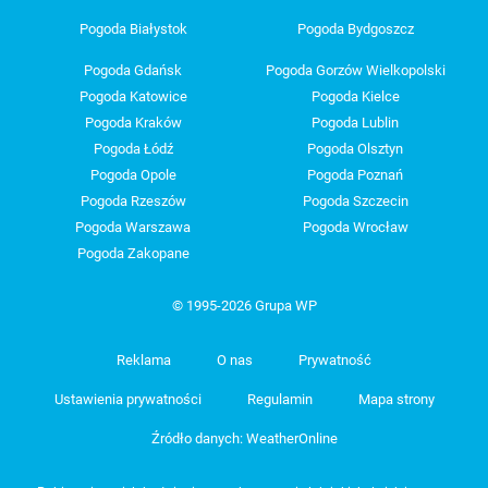
Pogoda Białystok
Pogoda Bydgoszcz
Pogoda Gdańsk
Pogoda Gorzów Wielkopolski
Pogoda Katowice
Pogoda Kielce
Pogoda Kraków
Pogoda Lublin
Pogoda Łódź
Pogoda Olsztyn
Pogoda Opole
Pogoda Poznań
Pogoda Rzeszów
Pogoda Szczecin
Pogoda Warszawa
Pogoda Wrocław
Pogoda Zakopane
© 1995-2026 Grupa WP
Reklama
O nas
Prywatność
Ustawienia prywatności
Regulamin
Mapa strony
Źródło danych: WeatherOnline