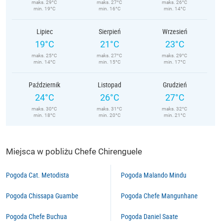
maks. 29°C
maks. 27°C
maks. 26°C
min. 19°C
min. 16°C
min. 14°C
Lipiec
Sierpień
Wrzesień
19°C
21°C
23°C
maks. 25°C
maks. 27°C
maks. 29°C
min. 14°C
min. 15°C
min. 17°C
Październik
Listopad
Grudzień
24°C
26°C
27°C
maks. 30°C
maks. 31°C
maks. 32°C
min. 18°C
min. 20°C
min. 21°C
Miejsca w pobliżu Chefe Chirenguele
Pogoda Cat. Metodista
Pogoda Malando Mindu
Pogoda Chissapa Guambe
Pogoda Chefe Mangunhane
Pogoda Chefe Buchua
Pogoda Daniel Saate