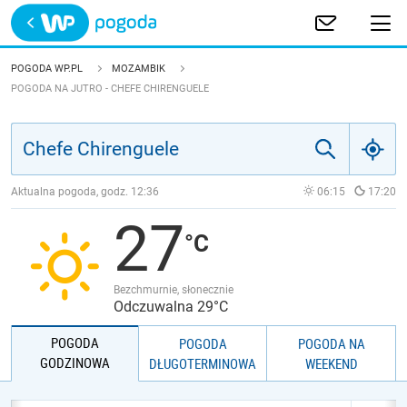
Trwa ładowanie
POLSKA
POGODA WP.PL
MOZAMBIK
POGODA NA JUTRO - CHEFE CHIRENGUELE
EUROPA
ŚWIAT
Aktualna pogoda, godz.
12:36
06:15
17:20
JAKOŚĆ POWIETRZA
27
Bezchmurnie, słonecznie
Odczuwalna 29°C
POGODA
POGODA
POGODA NA
GODZINOWA
DŁUGOTERMINOWA
WEEKEND