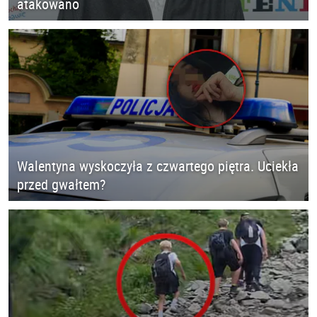
atakowano
Walentyna wyskoczyła z czwartego piętra. Uciekła
przed gwałtem?