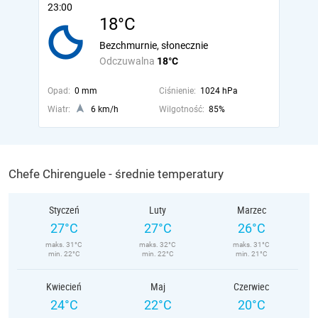
23:00
18°C
Bezchmurnie, słonecznie
Odczuwalna
18°C
Opad:
0 mm
Ciśnienie:
1024 hPa
Wiatr:
6 km/h
Wilgotność:
85%
Chefe Chirenguele - średnie temperatury
Styczeń
Luty
Marzec
27°C
27°C
26°C
maks. 31°C
maks. 32°C
maks. 31°C
min. 22°C
min. 22°C
min. 21°C
Kwiecień
Maj
Czerwiec
24°C
22°C
20°C