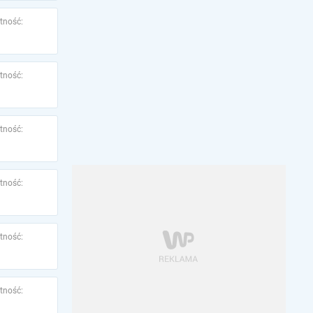
tność:
tność:
tność:
tność:
tność:
tność: