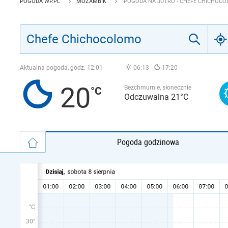
POGODA WP.PL
MOZAMBIK
POGODA NA JUTRO - CHEFE CHICHOC
Aktualna pogoda, godz.
12:01
06:13
17:20
20
Bezchmurnie, słonecznie
Odczuwalna 21°C
Pogoda godzinowa
°C
30°