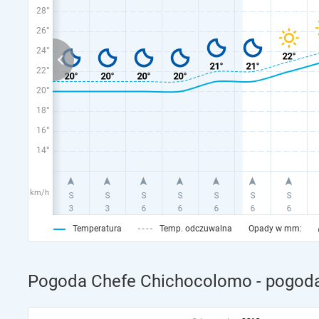
28°
26°
24°
22°
20°
18°
16°
14°
km/h
Temperatura
Temp. odczuwalna
Opady w mm:
Pogoda Chefe Chichocolomo - pogoda