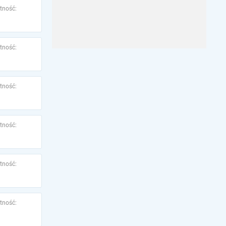
tność:
tność:
tność:
tność:
tność:
tność: