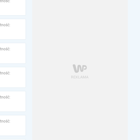
tność:
tność:
tność:
tność:
tność:
tność: