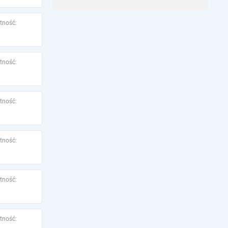
tność:
tność:
tność:
tność:
tność:
tność: