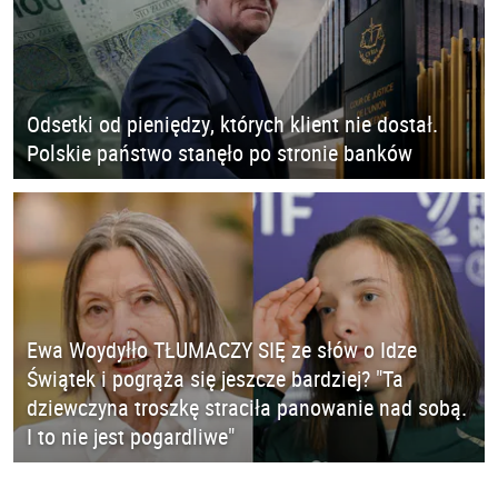
Odsetki od pieniędzy, których klient nie dostał.
Polskie państwo stanęło po stronie banków
Ewa Woydyłło TŁUMACZY SIĘ ze słów o Idze
Świątek i pogrąża się jeszcze bardziej? "Ta
dziewczyna troszkę straciła panowanie nad sobą.
I to nie jest pogardliwe"