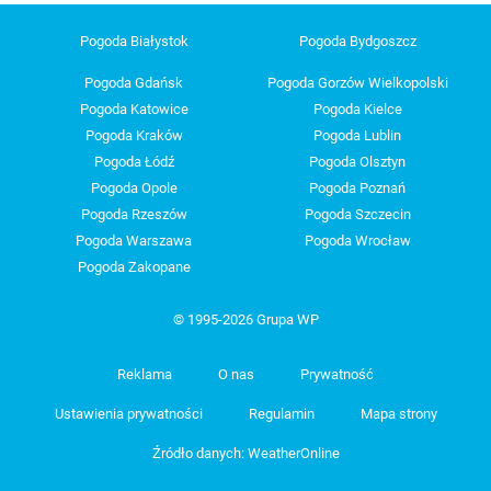
Pogoda Białystok
Pogoda Bydgoszcz
Pogoda Gdańsk
Pogoda Gorzów Wielkopolski
Pogoda Katowice
Pogoda Kielce
Pogoda Kraków
Pogoda Lublin
Pogoda Łódź
Pogoda Olsztyn
Pogoda Opole
Pogoda Poznań
Pogoda Rzeszów
Pogoda Szczecin
Pogoda Warszawa
Pogoda Wrocław
Pogoda Zakopane
© 1995-2026 Grupa WP
Reklama
O nas
Prywatność
Ustawienia prywatności
Regulamin
Mapa strony
Źródło danych: WeatherOnline