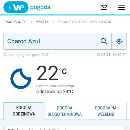
Trwa ładowanie
POLSKA
POGODA WP.PL
MEKSYK
POGODA NA JUTRO - CHARCO AZUL
EUROPA
ŚWIAT
Aktualna pogoda, godz.
9:42
06:34
19:50
22
JAKOŚĆ POWIETRZA
Bezchmurnie, słonecznie
Odczuwalna 23°C
POGODA
POGODA
POGODA NA
GODZINOWA
DŁUGOTERMINOWA
WEEKEND