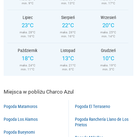
min. 9°C
min. 13°C
min. 17°C
Lipiec
Sierpień
Wrzesień
23°C
22°C
20°C
maks. 28°C
maks. 26°C
maks. 25°C
min. 16°C
min. 16°C
min. 14°C
Październik
Listopad
Grudzień
18°C
13°C
10°C
maks. 24°C
maks. 21°C
maks. 19°C
min. 11°C
min. 6°C
min. 3°C
Miejsca w pobliżu Charco Azul
Pogoda Matamoros
Pogoda El Terraseno
Pogoda Los Alamos
Pogoda Ranchería Llano de Los
Prietos
Pogoda Bueynomi