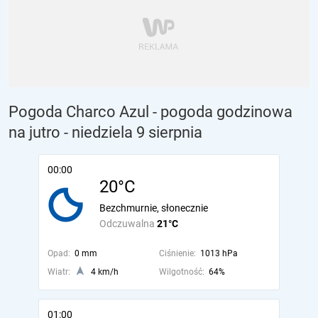
Pogoda Charco Azul - pogoda godzinowa
na jutro
- niedziela 9 sierpnia
00:00
20°C
Bezchmurnie, słonecznie
Odczuwalna
21°C
Opad:
0 mm
Ciśnienie:
1013 hPa
Wiatr:
4 km/h
Wilgotność:
64%
01:00