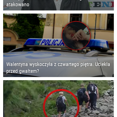
atakowano
Walentyna wyskoczyła z czwartego piętra. Uciekła
przed gwałtem?