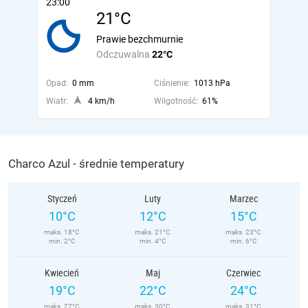
23:00
21°C
Prawie bezchmurnie
Odczuwalna
22°C
Opad:
0 mm
Ciśnienie:
1013 hPa
Wiatr:
4 km/h
Wilgotność:
61%
Charco Azul - średnie temperatury
Styczeń
Luty
Marzec
10°C
12°C
15°C
maks. 18°C
maks. 21°C
maks. 23°C
min. 2°C
min. 4°C
min. 6°C
Kwiecień
Maj
Czerwiec
19°C
22°C
24°C
maks. 27°C
maks. 30°C
maks. 31°C