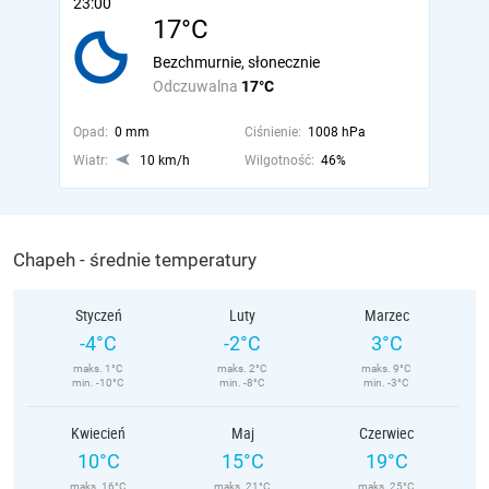
23:00
17°C
Bezchmurnie, słonecznie
Odczuwalna
17°C
Opad:
0 mm
Ciśnienie:
1008 hPa
Wiatr:
10 km/h
Wilgotność:
46%
Chapeh - średnie temperatury
Styczeń
Luty
Marzec
-4°C
-2°C
3°C
maks. 1°C
maks. 2°C
maks. 9°C
min. -10°C
min. -8°C
min. -3°C
Kwiecień
Maj
Czerwiec
10°C
15°C
19°C
maks. 16°C
maks. 21°C
maks. 25°C