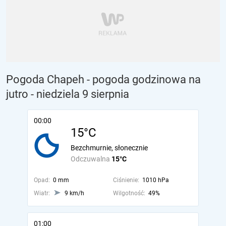
Pogoda Chapeh - pogoda godzinowa na
jutro
- niedziela 9 sierpnia
00:00
15°C
Bezchmurnie, słonecznie
Odczuwalna
15°C
Opad:
0 mm
Ciśnienie:
1010 hPa
Wiatr:
9 km/h
Wilgotność:
49%
01:00