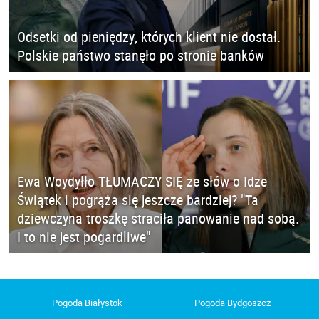
Odsetki od pieniędzy, których klient nie dostał.
Polskie państwo stanęło po stronie banków
Ewa Woydyłło TŁUMACZY SIĘ ze słów o Idze
Świątek i pogrąża się jeszcze bardziej? "Ta
dziewczyna troszkę straciła panowanie nad sobą.
I to nie jest pogardliwe"
Pogoda Białystok
Pogoda Bydgoszcz