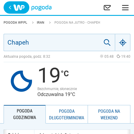
Trwa ładowanie
POLSKA
POGODA WP.PL
IRAN
POGODA NA JUTRO - CHAPEH
EUROPA
ŚWIAT
Aktualna pogoda, godz.
8:32
05:48
19:40
19
JAKOŚĆ POWIETRZA
Bezchmurnie, słonecznie
Odczuwalna 19°C
POGODA
POGODA
POGODA NA
GODZINOWA
DŁUGOTERMINOWA
WEEKEND