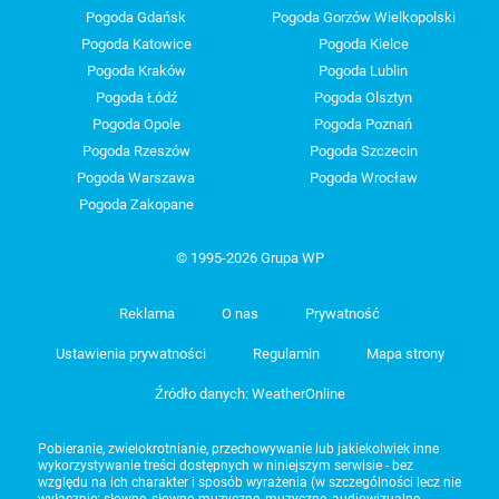
Pogoda Gdańsk
Pogoda Gorzów Wielkopolski
Pogoda Katowice
Pogoda Kielce
Pogoda Kraków
Pogoda Lublin
Pogoda Łódź
Pogoda Olsztyn
Pogoda Opole
Pogoda Poznań
Pogoda Rzeszów
Pogoda Szczecin
Pogoda Warszawa
Pogoda Wrocław
Pogoda Zakopane
© 1995-2026 Grupa WP
Reklama
O nas
Prywatność
Ustawienia prywatności
Regulamin
Mapa strony
Źródło danych: WeatherOnline
Pobieranie, zwielokrotnianie, przechowywanie lub jakiekolwiek inne
wykorzystywanie treści dostępnych w niniejszym serwisie - bez
względu na ich charakter i sposób wyrażenia (w szczególności lecz nie
wyłącznie: słowne, słowno-muzyczne, muzyczne, audiowizualne,