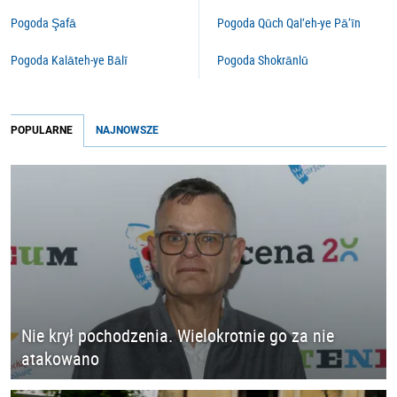
Pogoda Şafā
Pogoda Qūch Qal‘eh-ye Pā’īn
Pogoda Kalāteh-ye Bālī
Pogoda Shokrānlū
POPULARNE
NAJNOWSZE
Nie krył pochodzenia. Wielokrotnie go za nie
atakowano