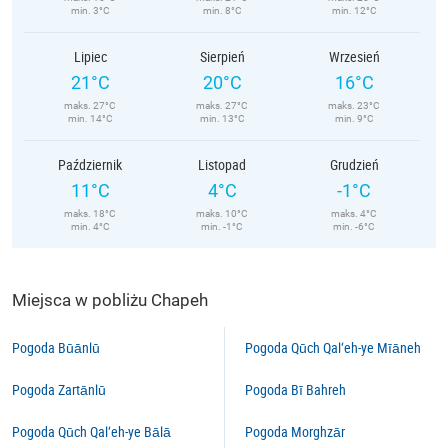
min. 3°C
min. 8°C
min. 12°C
Lipiec
Sierpień
Wrzesień
21°C
20°C
16°C
maks. 27°C
maks. 27°C
maks. 23°C
min. 14°C
min. 13°C
min. 9°C
Październik
Listopad
Grudzień
11°C
4°C
-1°C
maks. 18°C
maks. 10°C
maks. 4°C
min. 4°C
min. -1°C
min. -6°C
Miejsca w pobliżu Chapeh
Pogoda Būānlū
Pogoda Qūch Qal‘eh-ye Mīāneh
Pogoda Zartānlū
Pogoda Bī Bahreh
Pogoda Qūch Qal‘eh-ye Bālā
Pogoda Morghzār