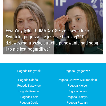
Ewa Woydyłło TŁUMACZY SIĘ ze słów o Idze
Świątek i pogrąża się jeszcze bardziej? "Ta
dziewczyna troszkę straciła panowanie nad sobą.
I to nie jest pogardliwe"
Pogoda Białystok
Pogoda Bydgoszcz
Pogoda Gdańsk
Pogoda Gorzów Wielkopolski
Pogoda Katowice
Pogoda Kielce
Pogoda Kraków
Pogoda Lublin
Pogoda Łódź
Pogoda Olsztyn
Pogoda Opole
Pogoda Poznań