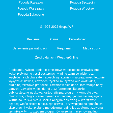
Pogoda Rzeszów
Pogoda Szczecin
Pogoda Warszawa
Pogoda Wrocław
Pogoda Zakopane
© 1995-2026 Grupa WP
Reklama
O nas
Prywatność
Ustawienia prywatności
Regulamin
Mapa strony
Źródło danych: WeatherOnline
Pobieranie, zwielokrotnianie, przechowywanie lub jakiekolwiek inne
wykorzystywanie treści dostępnych w niniejszym serwisie - bez
względu na ich charakter i sposób wyrażenia (w szczególności lecz nie
wyłącznie: słowne, słowno-muzyczne, muzyczne, audiowizualne,
audialne, tekstowe, graficzne i zawarte w nich dane i informacje, bazy
danych i zawarte w nich dane) oraz formę (np. literackie,
publicystyczne, naukowe, kartograficzne, programy komputerowe,
plastyczne, fotograficzne) wymaga uprzedniej i jednoznacznej zgody
Wirtualna Polska Media Spółka Akcyjna z siedzibą w Warszawie,
będącej właścicielem niniejszego serwisu, bez względu na sposób ich
eksploracji i wykorzystaną metodę (manualną lub zautomatyzowaną
technikę, w tym z użyciem programów uczenia maszynowego lub