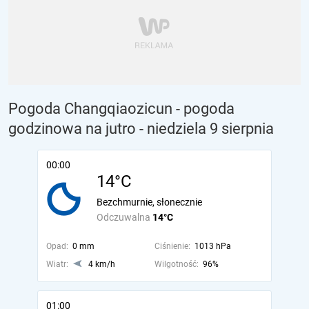
Pogoda Changqiaozicun - pogoda
godzinowa na jutro
- niedziela 9 sierpnia
00:00
14°C
Bezchmurnie, słonecznie
Odczuwalna
14°C
Opad:
0 mm
Ciśnienie:
1013 hPa
Wiatr:
4 km/h
Wilgotność:
96%
01:00