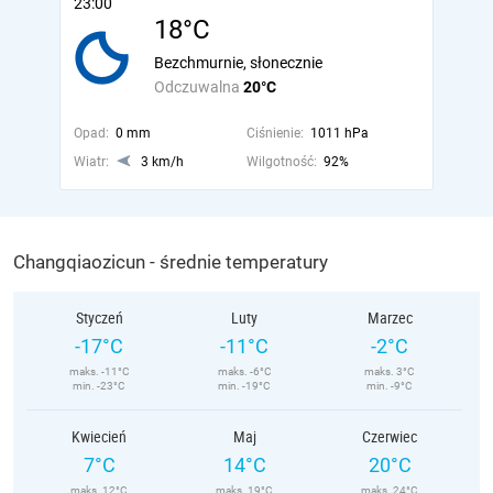
23:00
18°C
Bezchmurnie, słonecznie
Odczuwalna
20°C
Opad:
0 mm
Ciśnienie:
1011 hPa
Wiatr:
3 km/h
Wilgotność:
92%
Changqiaozicun - średnie temperatury
Styczeń
Luty
Marzec
-17°C
-11°C
-2°C
maks. -11°C
maks. -6°C
maks. 3°C
min. -23°C
min. -19°C
min. -9°C
Kwiecień
Maj
Czerwiec
7°C
14°C
20°C
maks. 12°C
maks. 19°C
maks. 24°C