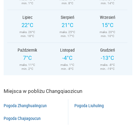
min. 1°C
min. 8°C
min. 14°C
Lipiec
Sierpień
Wrzesień
22°C
21°C
15°C
maks. 26°C
maks. 25°C
maks. 20°C
min. 18°C
min. 17°C
min. 10°C
Październik
Listopad
Grudzień
7°C
-4°C
-13°C
maks. 11°C
maks. 1°C
maks. -8°C
min. 2°C
min. -8°C
min. -19°C
Miejsca w pobliżu Changqiaozicun
Pogoda Zhanghualingcun
Pogoda Liuhuling
Pogoda Chajiagoucun