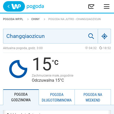
Trwa ładowanie
POLSKA
POGODA WP.PL
CHINY
POGODA NA JUTRO - CHANGQIAOZICUN
EUROPA
ŚWIAT
Aktualna pogoda, godz.
3:00
04:32
18:52
15
JAKOŚĆ POWIETRZA
Zachmurzenie małe, pogodnie
Odczuwalna 15°C
POGODA
POGODA
POGODA NA
GODZINOWA
DŁUGOTERMINOWA
WEEKEND