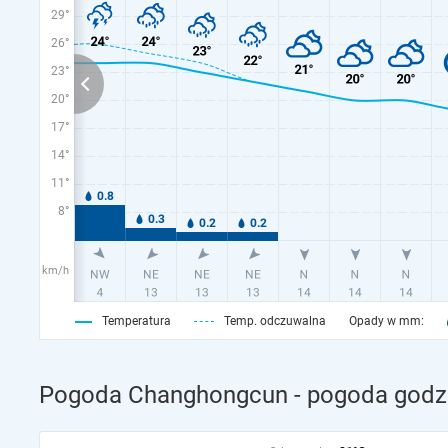
29°
26°
23°
20°
17°
14°
11°
8°
km/h
Temperatura
Temp. odczuwalna
Opady w mm:
Pogoda Changhongcun - pogoda godzi