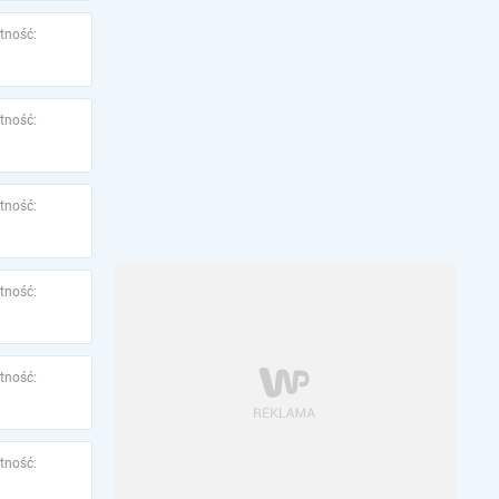
tność:
tność:
tność:
tność:
tność:
tność: