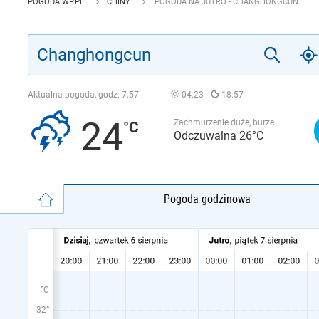
POGODA WP.PL
CHINY
POGODA NA JUTRO - CHANGHONGCUN
Aktualna pogoda, godz.
7:57
04:23
18:57
24
Zachmurzenie duże, burze
Odczuwalna 26°C
Pogoda godzinowa
°C
32°