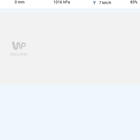
0 mm
1016 hPa
85%
7 km/h