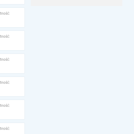
tność:
tność:
tność:
tność:
tność:
tność: