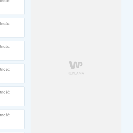
tność:
tność:
tność:
tność:
tność:
tność: