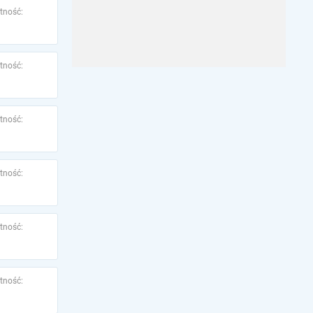
tność:
tność:
tność:
tność:
tność:
tność: