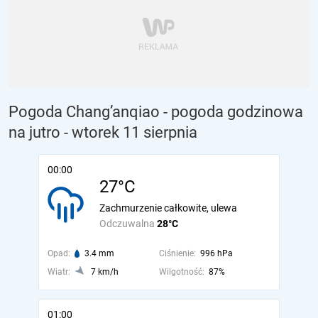
Pogoda Chang’anqiao - pogoda godzinowa
na jutro
- wtorek 11 sierpnia
00:00
27°C
Zachmurzenie całkowite, ulewa
Odczuwalna
28°C
Opad:
3.4 mm
Ciśnienie:
996 hPa
Wiatr:
7 km/h
Wilgotność:
87%
01:00