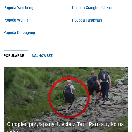
Pogoda Yanchong
Pogoda Xiangtou Chenjia
Pogoda Wanjia
Pogoda Fangshan
Pogoda Dutougang
POPULARNE
NAJNOWSZE
Chłopiec przyłapany. Ujęcia z Tatr. Patrzą tylko na
jedno