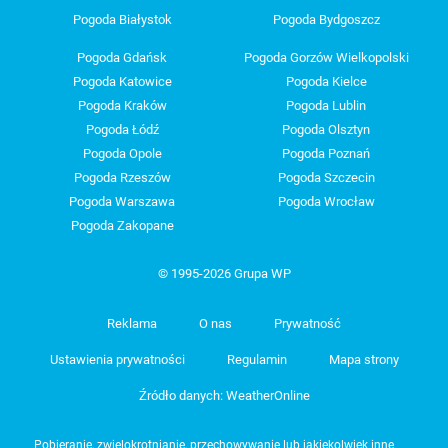
Pogoda Białystok
Pogoda Bydgoszcz
Pogoda Gdańsk
Pogoda Gorzów Wielkopolski
Pogoda Katowice
Pogoda Kielce
Pogoda Kraków
Pogoda Lublin
Pogoda Łódź
Pogoda Olsztyn
Pogoda Opole
Pogoda Poznań
Pogoda Rzeszów
Pogoda Szczecin
Pogoda Warszawa
Pogoda Wrocław
Pogoda Zakopane
© 1995-2026 Grupa WP
Reklama
O nas
Prywatność
Ustawienia prywatności
Regulamin
Mapa strony
Źródło danych: WeatherOnline
Pobieranie, zwielokrotnianie, przechowywanie lub jakiekolwiek inne