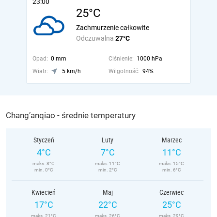
23:00
25°C
Zachmurzenie całkowite
Odczuwalna
27°C
Opad:
0 mm
Ciśnienie:
1000 hPa
Wiatr:
5 km/h
Wilgotność:
94%
Chang’anqiao - średnie temperatury
Styczeń
Luty
Marzec
4°C
7°C
11°C
maks. 8°C
maks. 11°C
maks. 15°C
min. 0°C
min. 2°C
min. 6°C
Kwiecień
Maj
Czerwiec
17°C
22°C
25°C
maks. 21°C
maks. 26°C
maks. 29°C