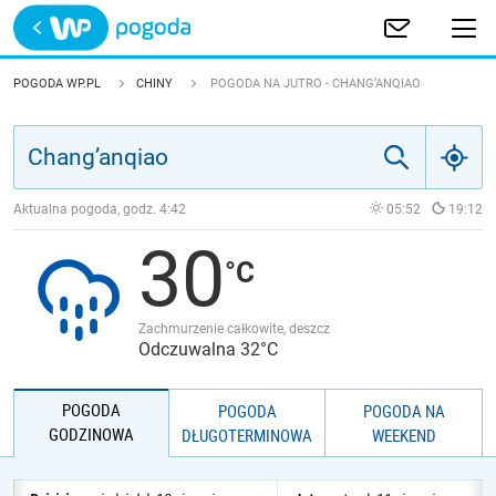
Trwa ładowanie
POLSKA
POGODA WP.PL
CHINY
POGODA NA JUTRO - CHANG’ANQIAO
EUROPA
ŚWIAT
Aktualna pogoda, godz.
4:42
05:52
19:12
30
JAKOŚĆ POWIETRZA
Zachmurzenie całkowite, deszcz
Odczuwalna 32°C
POGODA
POGODA
POGODA NA
GODZINOWA
DŁUGOTERMINOWA
WEEKEND