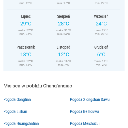
min. 12°C
min. 17°C
min. 22°C
Lipiec
Sierpień
Wrzesień
29°C
28°C
24°C
maks. 32°C
maks. 31°C
maks. 27°C
min. 25°C
min. 24°C
min. 20°C
Październik
Listopad
Grudzień
18°C
12°C
6°C
maks. 22°C
maks. 16°C
maks. 11°C
min. 14°C
min. 7°C
min. 2°C
Miejsca w pobliżu Chang’anqiao
Pogoda Gongtian
Pogoda Xiongshan Dawu
Pogoda Lishan
Pogoda Beihouwu
Pogoda Huangshatian
Pogoda Meishuzui