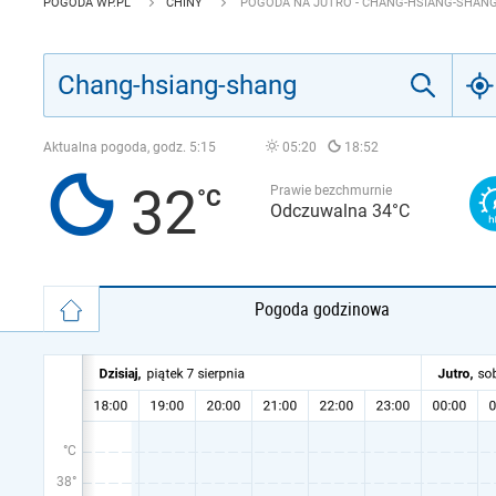
POGODA WP.PL
CHINY
POGODA NA JUTRO - CHANG-HSIANG-SHAN
Aktualna pogoda, godz.
5:15
05:20
18:52
32
Prawie bezchmurnie
Odczuwalna 34°C
Pogoda godzinowa
°C
38°