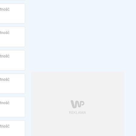
tność:
tność:
tność:
tność:
tność:
tność: