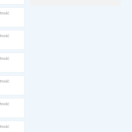
tność:
tność:
tność:
tność:
tność:
tność: