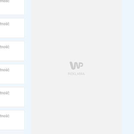
tność:
tność:
tność:
tność:
tność:
tność: