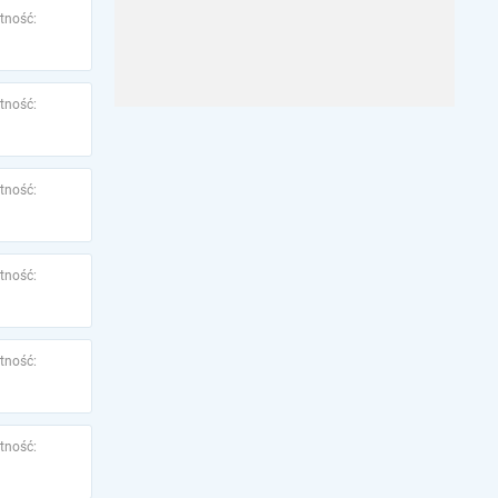
tność:
tność:
tność:
tność:
tność:
tność: