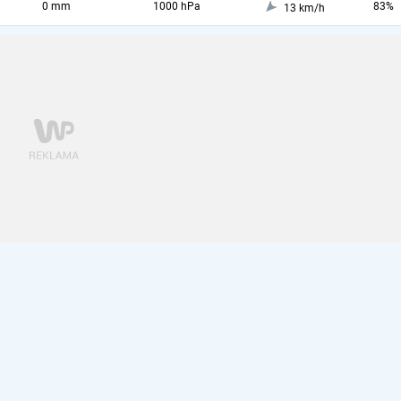
0 mm
1000 hPa
83%
13 km/h