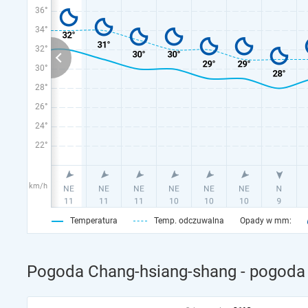
36°
34°
32°
30°
28°
26°
24°
22°
km/h
Temperatura
Temp. odczuwalna
Opady w mm:
Pogoda Chang-hsiang-shang - pogoda 