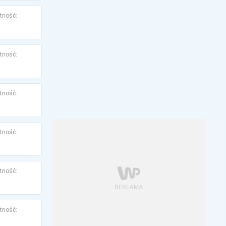
tność:
tność:
tność:
tność:
tność:
tność: