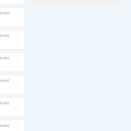
tność:
tność:
tność:
tność:
tność:
tność: