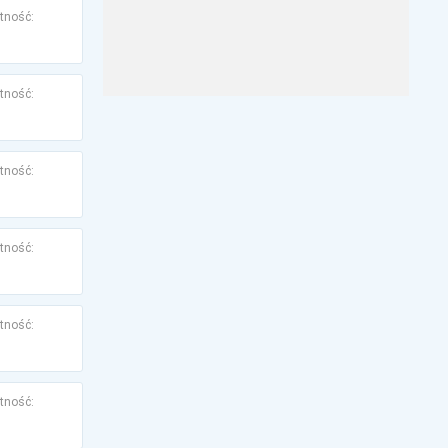
tność:
tność:
tność:
tność:
tność:
tność: