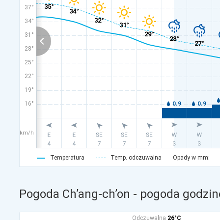
37°
34°
31°
28°
25°
22°
19°
16°
km/h
Temperatura
Temp. odczuwalna
Opady w mm:
Pogoda Ch’ang-ch’on - pogoda godzin
Odczuwalna
26°C