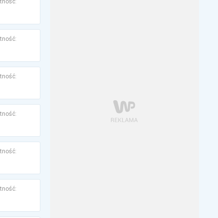
tność:
tność:
tność:
tność:
tność:
tność: