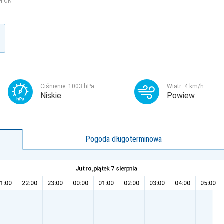
H’ON
Ciśnienie:
1003
hPa
Wiatr:
4
km/h
Niskie
Powiew
Pogoda długoterminowa