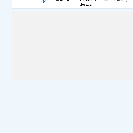
Zachmurzenie umiarkowane,
deszcz