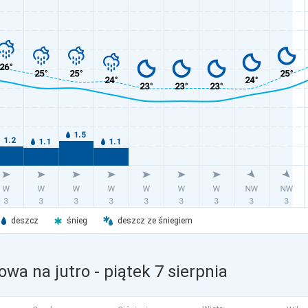
deszcz
śnieg
deszcz ze śniegiem
owa na jutro
- piątek 7 sierpnia