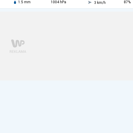
1.5 mm
1004 hPa
87%
3 km/h