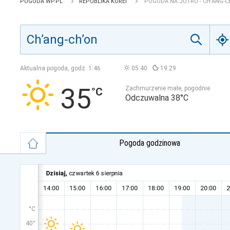
POGODA WP.PL
REPUBLIKA KOREI
POGODA NA JUTRO - CH’ANG-C
Aktualna pogoda, godz.
1:46
05:40
19:29
35
Zachmurzenie małe, pogodnie
Odczuwalna 38°C
Pogoda godzinowa
°C
40°