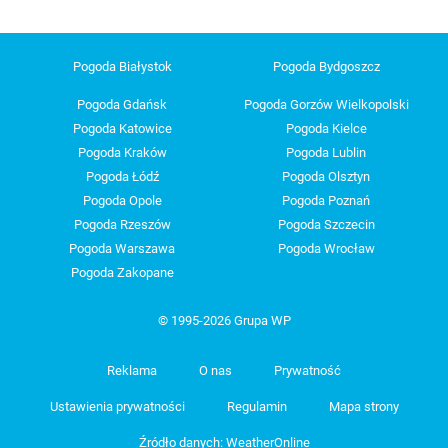
Pogoda Białystok
Pogoda Bydgoszcz
Pogoda Gdańsk
Pogoda Gorzów Wielkopolski
Pogoda Katowice
Pogoda Kielce
Pogoda Kraków
Pogoda Lublin
Pogoda Łódź
Pogoda Olsztyn
Pogoda Opole
Pogoda Poznań
Pogoda Rzeszów
Pogoda Szczecin
Pogoda Warszawa
Pogoda Wrocław
Pogoda Zakopane
© 1995-2026 Grupa WP
Reklama
O nas
Prywatność
Ustawienia prywatności
Regulamin
Mapa strony
Źródło danych: WeatherOnline