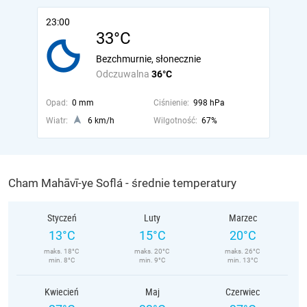
23:00
33°C
Bezchmurnie, słonecznie
Odczuwalna
36°C
Opad:
0 mm
Ciśnienie:
998 hPa
Wiatr:
6 km/h
Wilgotność:
67%
Cham Mahāvī-ye Soflá - średnie temperatury
Styczeń
Luty
Marzec
13°C
15°C
20°C
maks. 18°C
maks. 20°C
maks. 26°C
min. 8°C
min. 9°C
min. 13°C
Kwiecień
Maj
Czerwiec