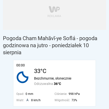
Pogoda Cham Mahāvī-ye Soflá - pogoda
godzinowa na jutro
- poniedziałek 10
sierpnia
00:00
33°C
Bezchmurnie, słonecznie
Odczuwalna
36°C
Opad:
0 mm
Ciśnienie:
998 hPa
Wiatr:
8 km/h
Wilgotność:
73%