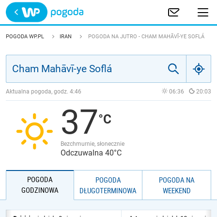
Trwa ładowanie
POLSKA
POGODA WP.PL
IRAN
POGODA NA JUTRO - CHAM MAHĀVĪ-YE SOFLÁ
EUROPA
ŚWIAT
Aktualna pogoda, godz.
4:46
06:36
20:03
37
JAKOŚĆ POWIETRZA
Bezchmurnie, słonecznie
Odczuwalna 40°C
POGODA
POGODA
POGODA NA
GODZINOWA
DŁUGOTERMINOWA
WEEKEND