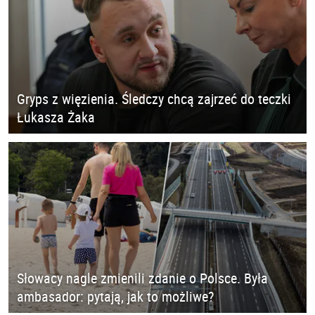
Gryps z więzienia. Śledczy chcą zajrzeć do teczki
Łukasza Żaka
Słowacy nagle zmienili zdanie o Polsce. Była
ambasador: pytają, jak to możliwe?