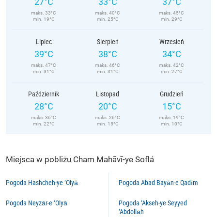
27°C
33°C
37°C
maks. 33°C
maks. 40°C
maks. 45°C
min. 19°C
min. 25°C
min. 29°C
Lipiec
Sierpień
Wrzesień
39°C
38°C
34°C
maks. 47°C
maks. 46°C
maks. 42°C
min. 31°C
min. 31°C
min. 27°C
Październik
Listopad
Grudzień
28°C
20°C
15°C
maks. 36°C
maks. 26°C
maks. 19°C
min. 22°C
min. 15°C
min. 10°C
Miejsca w pobliżu Cham Mahāvī-ye Soflá
Pogoda Hashcheh-ye ‘Olyā
Pogoda Abad Bayān-e Qadīm
Pogoda Neyzār-e ‘Olyā
Pogoda ‘Akseh-ye Seyyed
‘Abdollāh