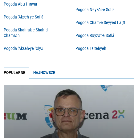
Pogoda Abū Hīnvar
Pogoda Neyzār-e Soflá
Pogoda ‘Akseh-ye Soflá
Pogoda Cham-e Seyyed Laţīf
Pogoda Shahrak-e Shahīd
Chamrān
Pogoda Rūyzāt-e Soflá
Pogoda ‘Akseh-ye ‘Olyā
Pogoda Taltelīyeh
POPULARNE
NAJNOWSZE