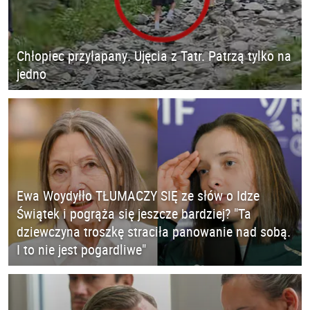
Chłopiec przyłapany. Ujęcia z Tatr. Patrzą tylko na
jedno
Ewa Woydyłło TŁUMACZY SIĘ ze słów o Idze
Świątek i pogrąża się jeszcze bardziej? "Ta
dziewczyna troszkę straciła panowanie nad sobą.
I to nie jest pogardliwe"