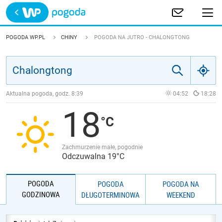
Trwa ładowanie
POLSKA
POGODA WP.PL
CHINY
POGODA NA JUTRO - CHALONGTONG
EUROPA
ŚWIAT
Aktualna pogoda, godz.
8:39
04:52
18:28
18
JAKOŚĆ POWIETRZA
Zachmurzenie małe, pogodnie
Odczuwalna 19°C
POGODA
POGODA
POGODA NA
GODZINOWA
DŁUGOTERMINOWA
WEEKEND