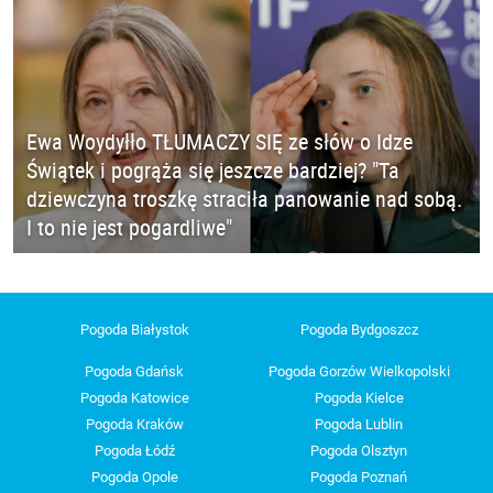
Ewa Woydyłło TŁUMACZY SIĘ ze słów o Idze
Świątek i pogrąża się jeszcze bardziej? "Ta
dziewczyna troszkę straciła panowanie nad sobą.
I to nie jest pogardliwe"
Pogoda Białystok
Pogoda Bydgoszcz
Pogoda Gdańsk
Pogoda Gorzów Wielkopolski
Pogoda Katowice
Pogoda Kielce
Pogoda Kraków
Pogoda Lublin
Pogoda Łódź
Pogoda Olsztyn
Pogoda Opole
Pogoda Poznań