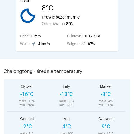
23:00
8°C
Prawie bezchmurnie
Odczuwalna
8°C
Opad:
0 mm
Ciśnienie:
1012 hPa
Wiatr:
4 km/h
Wilgotność:
87%
Chalongtong - średnie temperatury
Styczeń
Luty
Marzec
-16°C
-13°C
-8°C
maks. -11°C
maks. -8°C
maks. -4°C
min. -25°C
min. -23°C
min. -18°C
Kwiecień
Maj
Czerwiec
-2°C
4°C
9°C
maks. 2°C
maks. 9°C
maks. 13°C