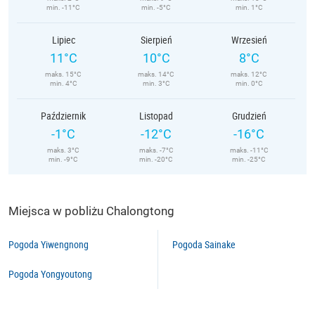
min. -11°C
min. -5°C
min. 1°C
Lipiec
Sierpień
Wrzesień
11°C
10°C
8°C
maks. 15°C
maks. 14°C
maks. 12°C
min. 4°C
min. 3°C
min. 0°C
Październik
Listopad
Grudzień
-1°C
-12°C
-16°C
maks. 3°C
maks. -7°C
maks. -11°C
min. -9°C
min. -20°C
min. -25°C
Miejsca w pobliżu Chalongtong
Pogoda Yiwengnong
Pogoda Sainake
Pogoda Yongyoutong