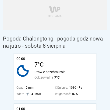
Pogoda Chalongtong - pogoda godzinowa
na jutro
- sobota 8 sierpnia
00:00
7°C
Prawie bezchmurnie
Odczuwalna
7°C
Opad:
0 mm
Ciśnienie:
1010 hPa
Wiatr:
4 km/h
Wilgotność:
87%
01:00