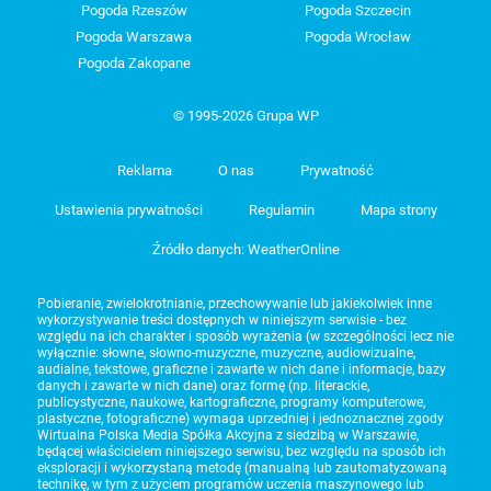
Pogoda Rzeszów
Pogoda Szczecin
Pogoda Warszawa
Pogoda Wrocław
Pogoda Zakopane
© 1995-2026 Grupa WP
Reklama
O nas
Prywatność
Ustawienia prywatności
Regulamin
Mapa strony
Źródło danych: WeatherOnline
Pobieranie, zwielokrotnianie, przechowywanie lub jakiekolwiek inne
wykorzystywanie treści dostępnych w niniejszym serwisie - bez
względu na ich charakter i sposób wyrażenia (w szczególności lecz nie
wyłącznie: słowne, słowno-muzyczne, muzyczne, audiowizualne,
audialne, tekstowe, graficzne i zawarte w nich dane i informacje, bazy
danych i zawarte w nich dane) oraz formę (np. literackie,
publicystyczne, naukowe, kartograficzne, programy komputerowe,
plastyczne, fotograficzne) wymaga uprzedniej i jednoznacznej zgody
Wirtualna Polska Media Spółka Akcyjna z siedzibą w Warszawie,
będącej właścicielem niniejszego serwisu, bez względu na sposób ich
eksploracji i wykorzystaną metodę (manualną lub zautomatyzowaną
technikę, w tym z użyciem programów uczenia maszynowego lub