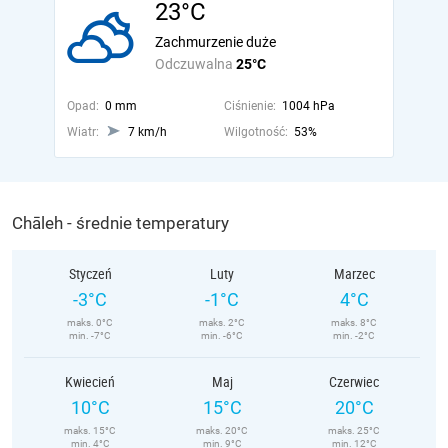
23°C
Zachmurzenie duże
Odczuwalna
25°C
Opad:
0 mm
Ciśnienie:
1004 hPa
Wiatr:
7 km/h
Wilgotność:
53%
Chāleh - średnie temperatury
Styczeń
Luty
Marzec
-3°C
-1°C
4°C
maks. 0°C
maks. 2°C
maks. 8°C
min. -7°C
min. -6°C
min. -2°C
Kwiecień
Maj
Czerwiec
10°C
15°C
20°C
maks. 15°C
maks. 20°C
maks. 25°C
min. 4°C
min. 9°C
min. 12°C