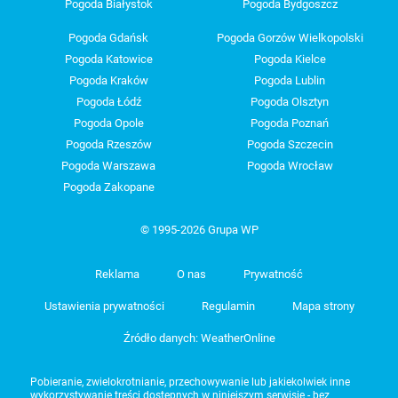
Pogoda Białystok
Pogoda Bydgoszcz
Pogoda Gdańsk
Pogoda Gorzów Wielkopolski
Pogoda Katowice
Pogoda Kielce
Pogoda Kraków
Pogoda Lublin
Pogoda Łódź
Pogoda Olsztyn
Pogoda Opole
Pogoda Poznań
Pogoda Rzeszów
Pogoda Szczecin
Pogoda Warszawa
Pogoda Wrocław
Pogoda Zakopane
© 1995-2026 Grupa WP
Reklama
O nas
Prywatność
Ustawienia prywatności
Regulamin
Mapa strony
Źródło danych: WeatherOnline
Pobieranie, zwielokrotnianie, przechowywanie lub jakiekolwiek inne
wykorzystywanie treści dostępnych w niniejszym serwisie - bez