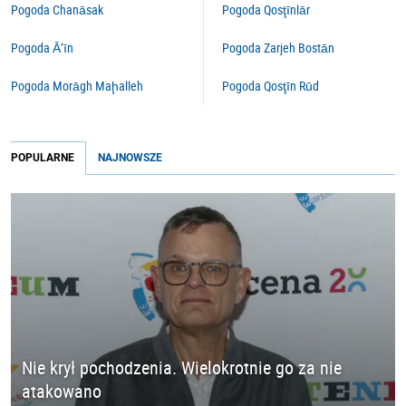
Pogoda Chanāsak
Pogoda Qosţīnlār
Pogoda Ā’īn
Pogoda Zarjeh Bostān
Pogoda Morāgh Maḩalleh
Pogoda Qosţīn Rūd
POPULARNE
NAJNOWSZE
Nie krył pochodzenia. Wielokrotnie go za nie
atakowano