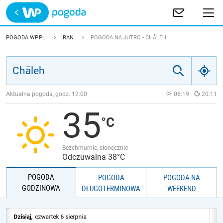
Trwa ładowanie
POLSKA
POGODA WP.PL
IRAN
POGODA NA JUTRO - CHĀLEH
EUROPA
ŚWIAT
Aktualna pogoda, godz.
12:00
06:19
20:11
35
JAKOŚĆ POWIETRZA
Bezchmurnie, słonecznie
Odczuwalna 38°C
POGODA
POGODA
POGODA NA
GODZINOWA
DŁUGOTERMINOWA
WEEKEND