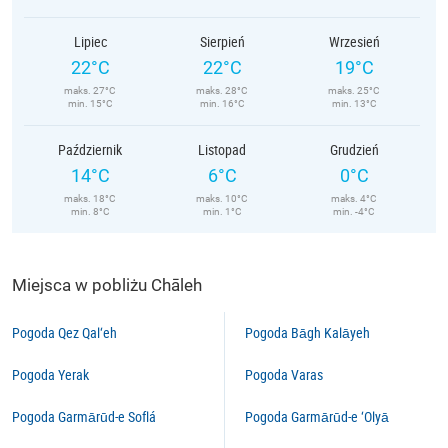
Lipiec
Sierpień
Wrzesień
22°C
22°C
19°C
maks. 27°C
maks. 28°C
maks. 25°C
min. 15°C
min. 16°C
min. 13°C
Październik
Listopad
Grudzień
14°C
6°C
0°C
maks. 18°C
maks. 10°C
maks. 4°C
min. 8°C
min. 1°C
min. -4°C
Miejsca w pobliżu Chāleh
Pogoda Qez Qal‘eh
Pogoda Bāgh Kalāyeh
Pogoda Yerak
Pogoda Varas
Pogoda Garmārūd-e Soflá
Pogoda Garmārūd-e ‘Olyā