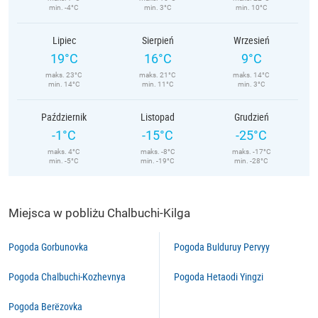
min. -4°C
min. 3°C
min. 10°C
Lipiec
Sierpień
Wrzesień
19°C
16°C
9°C
maks. 23°C
maks. 21°C
maks. 14°C
min. 14°C
min. 11°C
min. 3°C
Październik
Listopad
Grudzień
-1°C
-15°C
-25°C
maks. 4°C
maks. -8°C
maks. -17°C
min. -5°C
min. -19°C
min. -28°C
Miejsca w pobliżu Chalbuchi-Kilga
Pogoda Gorbunovka
Pogoda Bulduruy Pervyy
Pogoda Chalbuchi-Kozhevnya
Pogoda Hetaodi Yingzi
Pogoda Berëzovka