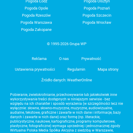
Pogoda Łódź
Pogoda Olsztyn
Pogoda Opole
Pogoda Poznań
Pogoda Rzeszów
Pogoda Szczecin
Pogoda Warszawa
Pogoda Wrocław
Pogoda Zakopane
© 1995-2026 Grupa WP
Reklama
O nas
Prywatność
Ustawienia prywatności
Regulamin
Mapa strony
Źródło danych: WeatherOnline
Pobieranie, zwielokrotnianie, przechowywanie lub jakiekolwiek inne
wykorzystywanie treści dostępnych w niniejszym serwisie - bez
względu na ich charakter i sposób wyrażenia (w szczególności lecz nie
wyłącznie: słowne, słowno-muzyczne, muzyczne, audiowizualne,
audialne, tekstowe, graficzne i zawarte w nich dane i informacje, bazy
danych i zawarte w nich dane) oraz formę (np. literackie,
publicystyczne, naukowe, kartograficzne, programy komputerowe,
plastyczne, fotograficzne) wymaga uprzedniej i jednoznacznej zgody
Wirtualna Polska Media Spółka Akcyjna z siedzibą w Warszawie,