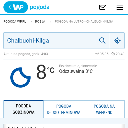
Trwa ładowanie
POLSKA
POGODA WP.PL
ROSJA
POGODA NA JUTRO - CHALBUCHI-KILGA
EUROPA
ŚWIAT
Aktualna pogoda, godz.
4:03
05:35
20:40
8
JAKOŚĆ POWIETRZA
Bezchmurnie, słonecznie
Odczuwalna 8°C
POGODA
POGODA
POGODA NA
GODZINOWA
DŁUGOTERMINOWA
WEEKEND