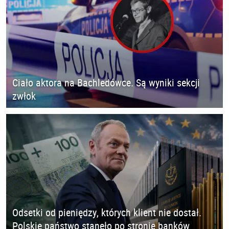
Ciało aktora na Bachledówce. Są wyniki sekcji
zwłok
Odsetki od pieniędzy, których klient nie dostał.
Polskie państwo stanęło po stronie banków