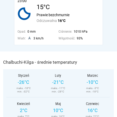
23:00
15°C
Prawie bezchmurnie
Odczuwalna
16°C
Opad:
0 mm
Ciśnienie:
1010 hPa
Wiatr:
3 km/h
Wilgotność:
93%
Chalbuchi-Kilga - średnie temperatury
Styczeń
Luty
Marzec
-26°C
-21°C
-10°C
maks. -18°C
maks. -11°C
maks. -3°C
min. -32°C
min. -28°C
min. -18°C
Kwiecień
Maj
Czerwiec
2°C
10°C
16°C
maks. 7°C
maks. 16°C
maks. 22°C