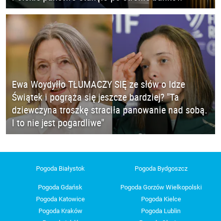
Ewa Woydyłło TŁUMACZY SIĘ ze słów o Idze
Świątek i pogrąża się jeszcze bardziej? "Ta
dziewczyna troszkę straciła panowanie nad sobą.
I to nie jest pogardliwe"
Pogoda Białystok
Pogoda Bydgoszcz
Pogoda Gdańsk
Pogoda Gorzów Wielkopolski
Pogoda Katowice
Pogoda Kielce
Pogoda Kraków
Pogoda Lublin