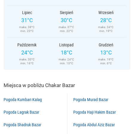
Lipiec
Sierpień
Wrzesień
31°C
30°C
28°C
maks. 38°C
maks. 37°C
maks. 34°C
min. 23°C
min. 22°C
min. 19°C
Październik
Listopad
Grudzień
24°C
18°C
13°C
maks. 30°C
maks. 24°C
maks. 19°C
min. 16°C
min. 10°C
min. 6°C
Miejsca w pobliżu Chakar Bazar
Pogoda Kumbari Kalag
Pogoda Murad Bazar
Pogoda Lagrak Bazar
Pogoda Haji Hakim Bazar
Pogoda Shadruk Bazar
Pogoda Abdul Aziz Bazar