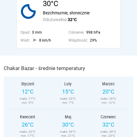
30°C
Bezchmurnie, słonecznie
Odczuwalna
32°C
Opad:
0 mm
Ciśnienie:
998 hPa
Wiatr:
8 km/h
Wilgotność:
29%
Chakar Bazar - średnie temperatury
Styczeń
Luty
Marzec
12°C
15°C
20°C
maks. 17°C
maks. 20°C
maks. 26°C
min. 5°C
min. 7°C
min. 12°C
Kwiecień
Maj
Czerwiec
26°C
30°C
32°C
maks. 32°C
maks. 36°C
maks. 38°C
min. 17°C
min. 21°C
min. 23°C