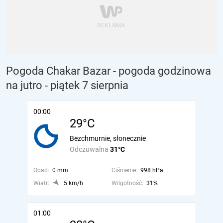
Pogoda Chakar Bazar - pogoda godzinowa
na jutro
- piątek 7 sierpnia
00:00
29°C
Bezchmurnie, słonecznie
Odczuwalna
31°C
Opad:
0 mm
Ciśnienie:
998 hPa
Wiatr:
5 km/h
Wilgotność:
31%
01:00