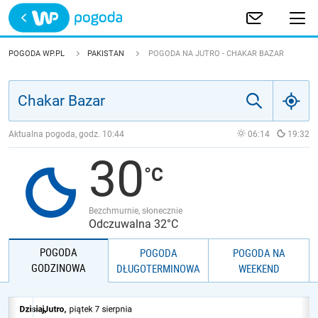
Trwa ładowanie
POLSKA
POGODA WP.PL
PAKISTAN
POGODA NA JUTRO - CHAKAR BAZAR
EUROPA
ŚWIAT
Aktualna pogoda, godz.
10:44
06:14
19:32
30
JAKOŚĆ POWIETRZA
Bezchmurnie, słonecznie
Odczuwalna 32°C
POGODA
POGODA
POGODA NA
GODZINOWA
DŁUGOTERMINOWA
WEEKEND