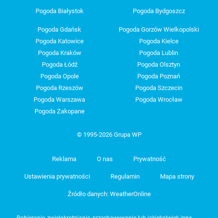
Pogoda Białystok
Pogoda Bydgoszcz
Pogoda Gdańsk
Pogoda Gorzów Wielkopolski
Pogoda Katowice
Pogoda Kielce
Pogoda Kraków
Pogoda Lublin
Pogoda Łódź
Pogoda Olsztyn
Pogoda Opole
Pogoda Poznań
Pogoda Rzeszów
Pogoda Szczecin
Pogoda Warszawa
Pogoda Wrocław
Pogoda Zakopane
© 1995-2026 Grupa WP
Reklama
O nas
Prywatność
Ustawienia prywatności
Regulamin
Mapa strony
Źródło danych: WeatherOnline
Pobieranie, zwielokrotnianie, przechowywanie lub jakiekolwiek inne