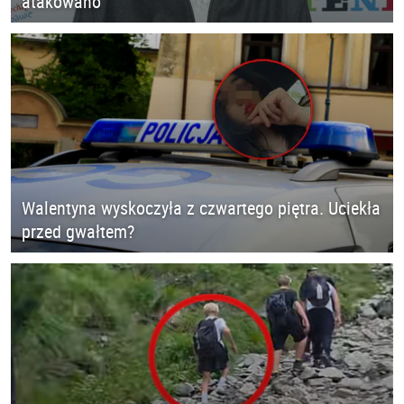
atakowano
Walentyna wyskoczyła z czwartego piętra. Uciekła
przed gwałtem?