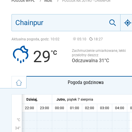
POGODA WP.PL
INDIE
POGODA NA JUTRO - CHAINPUR
Aktualna pogoda, godz.
10:02
05:10
18:27
29
Zachmurzenie umiarkowane, lekki
przelotny deszcz
Odczuwalna 31°C
Pogoda godzinowa
°C
34°