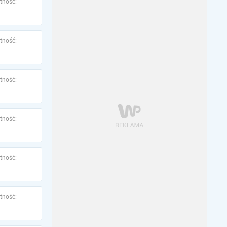
tność:
tność:
tność:
tność:
tność:
tność: