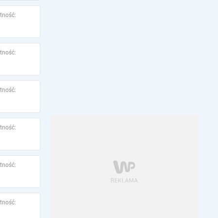
tność:
tność:
tność:
tność:
tność:
tność: