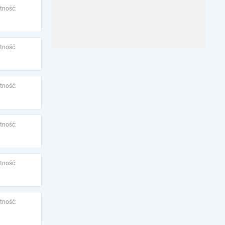
tność:
tność:
tność:
tność:
tność:
tność: