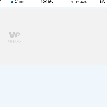
i
0.1 mm
1001 hPa
88%
12 km/h