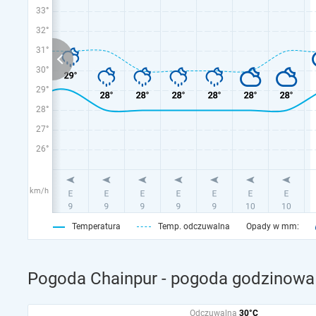
33°
32°
31°
30°
29°
28°
27°
26°
km/h
Temperatura
Temp. odczuwalna
Opady w mm:
Pogoda Chainpur - pogoda godzinowa 
Odczuwalna
30°C