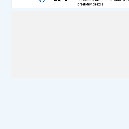
Zachmurzenie umiarkowane, lekk
przelotny deszcz