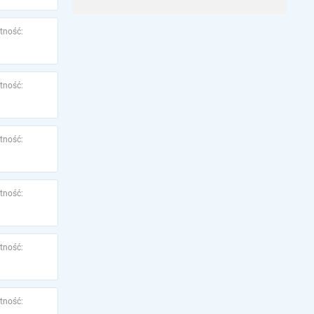
tność:
tność:
tność:
tność:
tność:
tność: