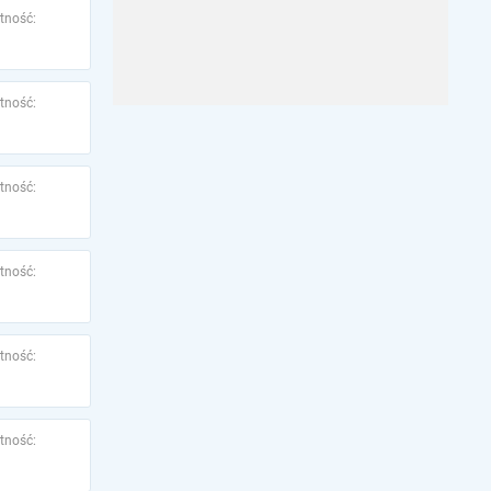
tność:
tność:
tność:
tność:
tność:
tność: