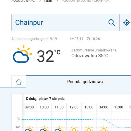
POGODA WP.PL
INDIE
POGODA NA JUTRO - CHAINPUR
Aktualna pogoda, godz.
9:19
05:11
18:26
32
Zachmurzenie umiarkowane
Odczuwalna 35°C
Pogoda godzinowa
°C
34°