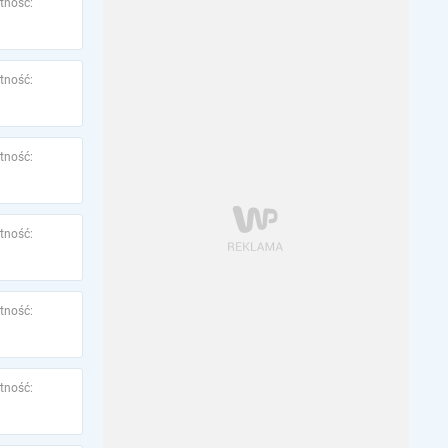
tność:
tność:
tność:
tność:
tność:
tność: