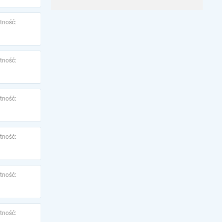
tność:
tność:
tność:
tność:
tność:
tność: