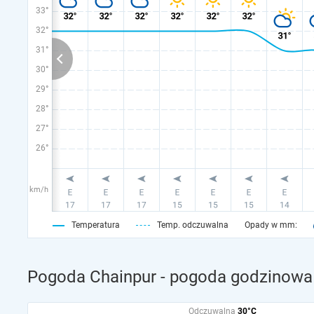
33°
32°
31°
30°
29°
28°
27°
26°
km/h
Temperatura
Temp. odczuwalna
Opady w mm:
Pogoda Chainpur - pogoda godzinowa 
Odczuwalna
30°C