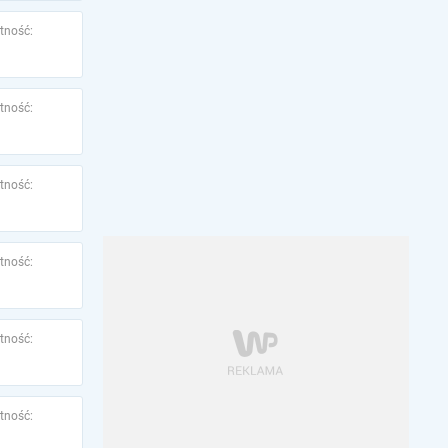
tność:
tność:
tność:
tność:
tność:
tność: