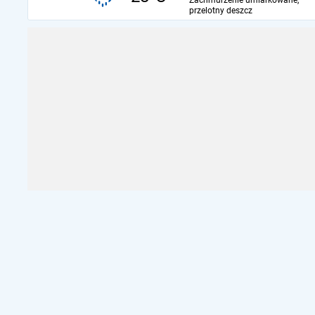
Zachmurzenie umiarkowane,
przelotny deszcz