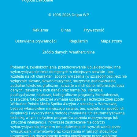
Pogoda Zakopane
© 1995-2026 Grupa WP
Reklama
O nas
Prywatność
Ustawienia prywatności
Regulamin
Mapa strony
Źródło danych: WeatherOnline
Pobieranie, zwielokrotnianie, przechowywanie lub jakiekolwiek inne
wykorzystywanie treści dostępnych w niniejszym serwisie - bez
względu na ich charakter i sposób wyrażenia (w szczególności lecz nie
wyłącznie: słowne, słowno-muzyczne, muzyczne, audiowizualne,
audialne, tekstowe, graficzne i zawarte w nich dane i informacje, bazy
danych i zawarte w nich dane) oraz formę (np. literackie,
publicystyczne, naukowe, kartograficzne, programy komputerowe,
plastyczne, fotograficzne) wymaga uprzedniej i jednoznacznej zgody
Wirtualna Polska Media Spółka Akcyjna z siedzibą w Warszawie,
będącej właścicielem niniejszego serwisu, bez względu na sposób ich
eksploracji i wykorzystaną metodę (manualną lub zautomatyzowaną
technikę, w tym z użyciem programów uczenia maszynowego lub
sztucznej inteligencji). Powyższe zastrzeżenie nie dotyczy
wykorzystywania jedynie w celu ułatwienia ich wyszukiwania przez
wyszukiwarki internetowe oraz korzystania w ramach stosunków
umownych lub dozwolonego użytku określonego przez właściwe