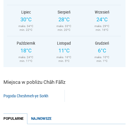
Lipiec
Sierpień
Wrzesień
30°C
28°C
24°C
maks. 34°C
maks. 33°C
maks. 29°C
min. 22°C
min. 20°C
min. 16°C
Październik
Listopad
Grudzień
18°C
11°C
6°C
maks. 24°C
maks. 16°C
maks. 10°C
min. 11°C
min. 5°C
min. 1°C
Miejsca w pobliżu Chāh Fālīz
Pogoda Cheshmeh-ye Sorkh
POPULARNE
NAJNOWSZE