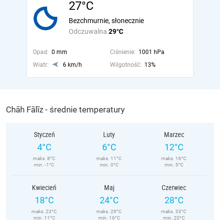
27°C
Bezchmurnie, słonecznie
Odczuwalna
29°C
Opad:
0 mm
Ciśnienie:
1001 hPa
Wiatr:
6 km/h
Wilgotność:
13%
Chāh Fālīz - średnie temperatury
Styczeń
Luty
Marzec
4°C
6°C
12°C
maks. 8°C
maks. 11°C
maks. 16°C
min. -1°C
min. 0°C
min. 5°C
Kwiecień
Maj
Czerwiec
18°C
24°C
28°C
maks. 23°C
maks. 29°C
maks. 33°C
min. 11°C
min. 16°C
min. 20°C