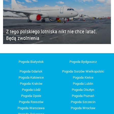
Z tego polskiego lotniska nikt nie chce latać.
Będą zwolnienia
Pogoda Białystok
Pogoda Bydgoszcz
Pogoda Gdańsk
Pogoda Gorzów Wielkopolski
Pogoda Katowice
Pogoda Kielce
Pogoda Kraków
Pogoda Lublin
Pogoda Łódź
Pogoda Olsztyn
Pogoda Opole
Pogoda Poznań
Pogoda Rzeszów
Pogoda Szczecin
Pogoda Warszawa
Pogoda Wrocław