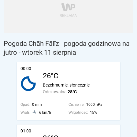
Pogoda Chāh Fālīz - pogoda godzinowa na
jutro
- wtorek 11 sierpnia
00:00
26°C
Bezchmurnie, słonecznie
Odczuwalna
28°C
Opad:
0 mm
Ciśnienie:
1000 hPa
Wiatr:
6 km/h
Wilgotność:
15%
01:00