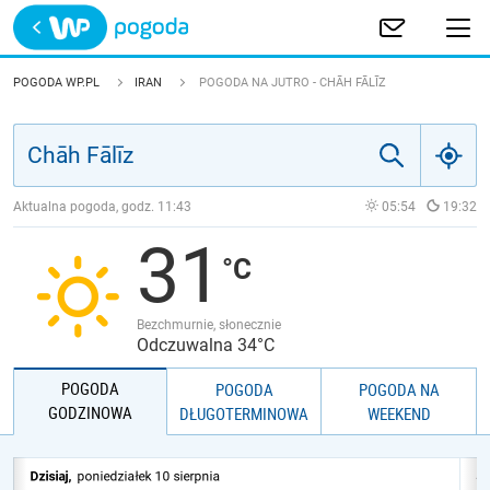
Trwa ładowanie
POLSKA
POGODA WP.PL
IRAN
POGODA NA JUTRO - CHĀH FĀLĪZ
EUROPA
ŚWIAT
Aktualna pogoda, godz.
11:43
05:54
19:32
31
JAKOŚĆ POWIETRZA
Bezchmurnie, słonecznie
Odczuwalna 34°C
POGODA
POGODA
POGODA NA
GODZINOWA
DŁUGOTERMINOWA
WEEKEND