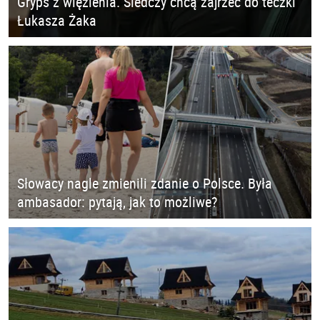
Gryps z więzienia. Śledczy chcą zajrzeć do teczki
Łukasza Żaka
Słowacy nagle zmienili zdanie o Polsce. Była
ambasador: pytają, jak to możliwe?