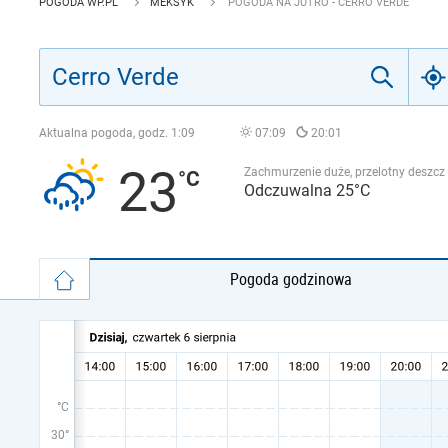
POGODA WP.PL
MEKSYK
POGODA NA JUTRO - CERRO VERDE
Aktualna pogoda, godz.
1:09
07:09
20:01
23
Zachmurzenie duże, przelotny deszcz
Odczuwalna 25°C
Pogoda godzinowa
°C
30°