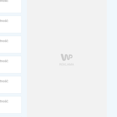
tność:
tność:
tność:
tność:
tność:
tność: