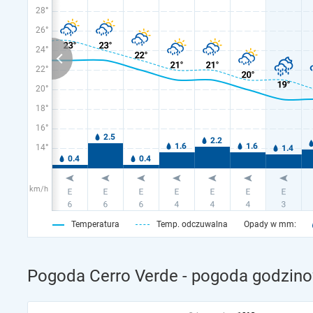
28°
26°
24°
22°
20°
18°
16°
14°
km/h
Temperatura
Temp. odczuwalna
Opady w mm:
Pogoda Cerro Verde - pogoda godzino