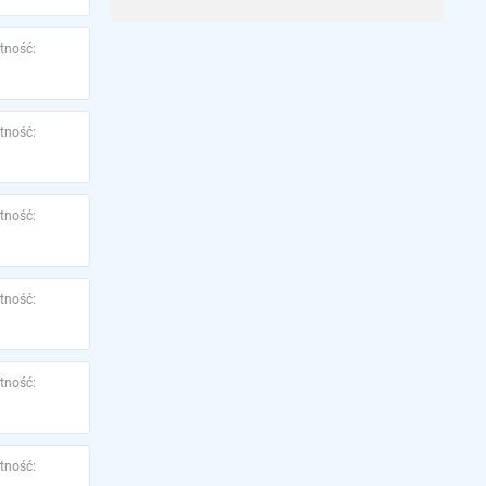
tność:
tność:
tność:
tność:
tność:
tność: