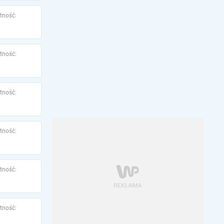
tność:
tność:
tność:
tność:
tność:
tność: