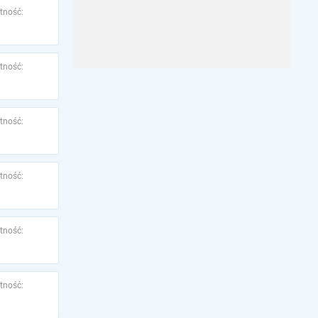
tność:
tność:
tność:
tność:
tność:
tność: