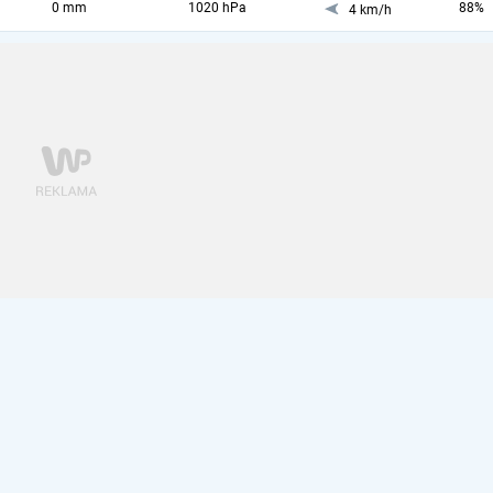
0 mm
1020 hPa
88%
4 km/h