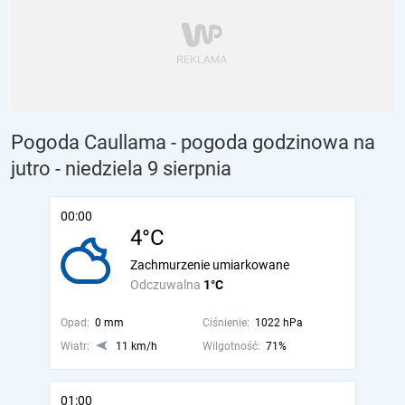
Pogoda Caullama - pogoda godzinowa na
jutro
- niedziela 9 sierpnia
00:00
4°C
Zachmurzenie umiarkowane
Odczuwalna
1°C
Opad:
0 mm
Ciśnienie:
1022 hPa
Wiatr:
11 km/h
Wilgotność:
71%
01:00