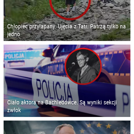
Chłopiec przyłapany. Ujęcia z Tatr. Patrzą tylko na
jedno
Ciało aktora na Bachledówce. Są wyniki sekcji
zwłok