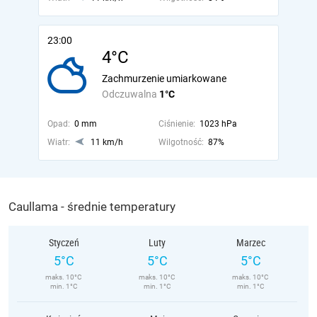
23:00
4°C
Zachmurzenie umiarkowane
Odczuwalna
1°C
Opad:
0 mm
Ciśnienie:
1023 hPa
Wiatr:
11 km/h
Wilgotność:
87%
Caullama - średnie temperatury
Styczeń
Luty
Marzec
5°C
5°C
5°C
maks. 10°C
maks. 10°C
maks. 10°C
min. 1°C
min. 1°C
min. 1°C