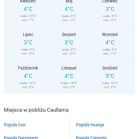
Kwiecień
Maj
Czerwiec
4°C
4°C
3°C
maks. 10°C
maks. 9°C
maks. 9°C
min. 1°C
min. -1°C
min. -2°C
Lipiec
Sierpień
Wrzesień
3°C
3°C
4°C
maks. 9°C
maks. 9°C
maks. 9°C
min. -3°C
min. -2°C
min. -1°C
Październik
Listopad
Grudzień
4°C
4°C
5°C
maks. 10°C
maks. 10°C
maks. 10°C
min. 0°C
min. 0°C
min. 0°C
Miejsca w pobliżu Caullama
Pogoda Cusi
Pogoda Huanga
Pogoda Queroquero
Pogoda Convento