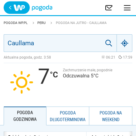
Trwa ładowanie
POLSKA
POGODA WP.PL
PERU
POGODA NA JUTRO - CAULLAMA
EUROPA
ŚWIAT
Aktualna pogoda, godz.
3:58
06:21
17:59
7
JAKOŚĆ POWIETRZA
Zachmurzenie małe, pogodnie
Odczuwalna 5°C
POGODA
POGODA
POGODA NA
GODZINOWA
DŁUGOTERMINOWA
WEEKEND