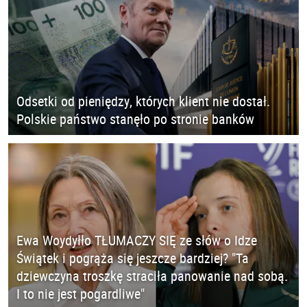
Odsetki od pieniędzy, których klient nie dostał.
Polskie państwo stanęło po stronie banków
Ewa Woydyłło TŁUMACZY SIĘ ze słów o Idze
Świątek i pogrąża się jeszcze bardziej? "Ta
dziewczyna troszkę straciła panowanie nad sobą.
I to nie jest pogardliwe"