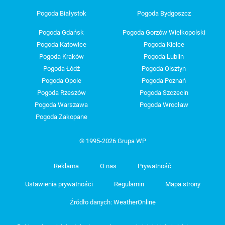
Pogoda Białystok
Pogoda Bydgoszcz
Pogoda Gdańsk
Pogoda Gorzów Wielkopolski
Pogoda Katowice
Pogoda Kielce
Pogoda Kraków
Pogoda Lublin
Pogoda Łódź
Pogoda Olsztyn
Pogoda Opole
Pogoda Poznań
Pogoda Rzeszów
Pogoda Szczecin
Pogoda Warszawa
Pogoda Wrocław
Pogoda Zakopane
© 1995-2026 Grupa WP
Reklama
O nas
Prywatność
Ustawienia prywatności
Regulamin
Mapa strony
Źródło danych: WeatherOnline