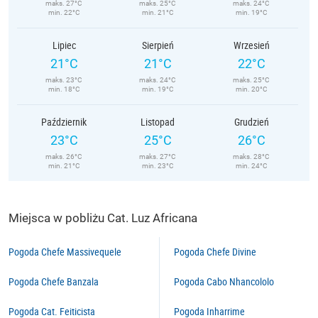
maks. 27°C
maks. 25°C
maks. 24°C
min. 22°C
min. 21°C
min. 19°C
Lipiec
Sierpień
Wrzesień
21°C
21°C
22°C
maks. 23°C
maks. 24°C
maks. 25°C
min. 18°C
min. 19°C
min. 20°C
Październik
Listopad
Grudzień
23°C
25°C
26°C
maks. 26°C
maks. 27°C
maks. 28°C
min. 21°C
min. 23°C
min. 24°C
Miejsca w pobliżu Cat. Luz Africana
Pogoda Chefe Massivequele
Pogoda Chefe Divine
Pogoda Chefe Banzala
Pogoda Cabo Nhancololo
Pogoda Cat. Feiticista
Pogoda Inharrime