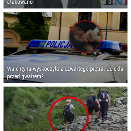
atakowano
Walentyna wyskoczyła z czwartego piętra. Uciekła
przed gwałtem?