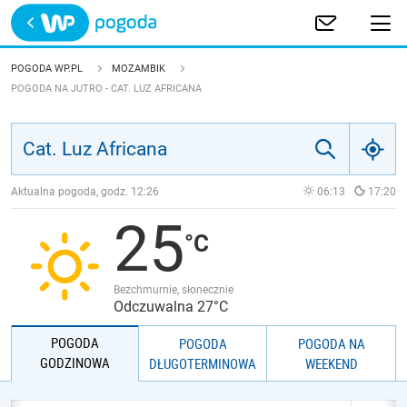
Trwa ładowanie
POLSKA
POGODA WP.PL
MOZAMBIK
POGODA NA JUTRO - CAT. LUZ AFRICANA
EUROPA
ŚWIAT
Aktualna pogoda, godz.
12:26
06:13
17:20
JAKOŚĆ POWIETRZA
25
Bezchmurnie, słonecznie
Odczuwalna 27°C
POGODA
POGODA
POGODA NA
GODZINOWA
DŁUGOTERMINOWA
WEEKEND