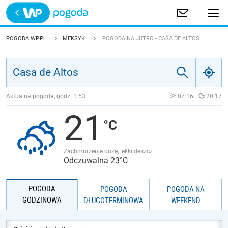
Trwa ładowanie
POLSKA
POGODA WP.PL
MEKSYK
POGODA NA JUTRO - CASA DE ALTOS
EUROPA
ŚWIAT
Aktualna pogoda, godz.
1:53
07:16
20:17
21
JAKOŚĆ POWIETRZA
Zachmurzenie duże, lekki deszcz
Odczuwalna 23°C
POGODA
POGODA
POGODA NA
GODZINOWA
DŁUGOTERMINOWA
WEEKEND