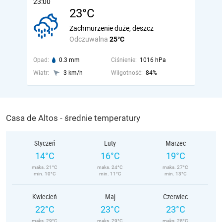
23:00
23°C
Zachmurzenie duże, deszcz
Odczuwalna
25°C
Opad:
0.3 mm
Ciśnienie:
1016 hPa
Wiatr:
3 km/h
Wilgotność:
84%
Casa de Altos - średnie temperatury
Styczeń
Luty
Marzec
14°C
16°C
19°C
maks. 21°C
maks. 24°C
maks. 27°C
min. 10°C
min. 11°C
min. 13°C
Kwiecień
Maj
Czerwiec
22°C
23°C
23°C
maks. 29°C
maks. 29°C
maks. 28°C