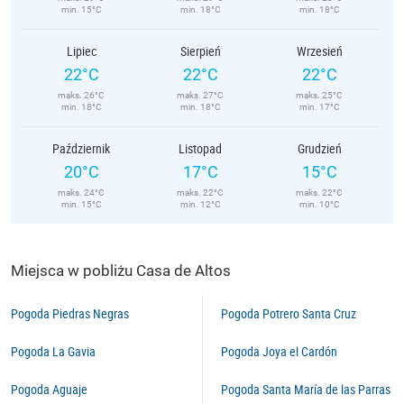
min. 15°C
min. 18°C
min. 18°C
Lipiec
Sierpień
Wrzesień
22°C
22°C
22°C
maks. 26°C
maks. 27°C
maks. 25°C
min. 18°C
min. 18°C
min. 17°C
Październik
Listopad
Grudzień
20°C
17°C
15°C
maks. 24°C
maks. 22°C
maks. 22°C
min. 15°C
min. 12°C
min. 10°C
Miejsca w pobliżu Casa de Altos
Pogoda Piedras Negras
Pogoda Potrero Santa Cruz
Pogoda La Gavia
Pogoda Joya el Cardón
Pogoda Aguaje
Pogoda Santa María de las Parras