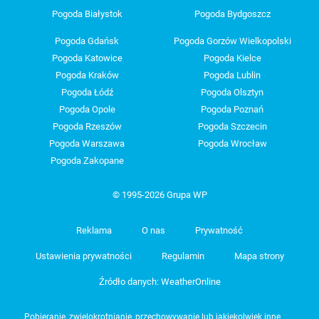
Pogoda Białystok
Pogoda Bydgoszcz
Pogoda Gdańsk
Pogoda Gorzów Wielkopolski
Pogoda Katowice
Pogoda Kielce
Pogoda Kraków
Pogoda Lublin
Pogoda Łódź
Pogoda Olsztyn
Pogoda Opole
Pogoda Poznań
Pogoda Rzeszów
Pogoda Szczecin
Pogoda Warszawa
Pogoda Wrocław
Pogoda Zakopane
© 1995-2026 Grupa WP
Reklama
O nas
Prywatność
Ustawienia prywatności
Regulamin
Mapa strony
Źródło danych: WeatherOnline
Pobieranie, zwielokrotnianie, przechowywanie lub jakiekolwiek inne