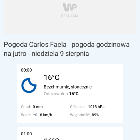
Pogoda Carlos Faela - pogoda godzinowa
na jutro
- niedziela 9 sierpnia
00:00
16°C
Bezchmurnie, słonecznie
Odczuwalna
16°C
Opad:
0 mm
Ciśnienie:
1018 hPa
Wiatr:
8 km/h
Wilgotność:
89%
01:00