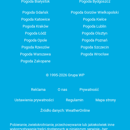
Pogoda Białystok
Pogoda Bydgoszcz
Pogoda Gdańsk
Pogoda Gorzów Wielkopolski
Pogoda Katowice
Pogoda Kielce
Pogoda Kraków
Pogoda Lublin
Pogoda Łódź
Pogoda Olsztyn
Pogoda Opole
Pogoda Poznań
Pogoda Rzeszów
Pogoda Szczecin
Pogoda Warszawa
Pogoda Wrocław
Pogoda Zakopane
© 1995-2026 Grupa WP
Reklama
O nas
Prywatność
Ustawienia prywatności
Regulamin
Mapa strony
Źródło danych: WeatherOnline
Pobieranie, zwielokrotnianie, przechowywanie lub jakiekolwiek inne
wykorzystywanie treści dostępnych w niniejszym serwisie - bez