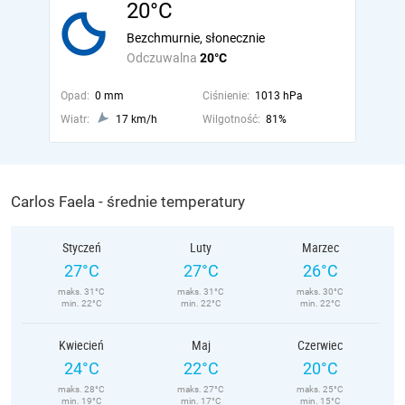
20°C
Bezchmurnie, słonecznie
Odczuwalna
20°C
Opad:
0 mm
Ciśnienie:
1013 hPa
Wiatr:
17 km/h
Wilgotność:
81%
Carlos Faela - średnie temperatury
Styczeń
Luty
Marzec
27°C
27°C
26°C
maks. 31°C
maks. 31°C
maks. 30°C
min. 22°C
min. 22°C
min. 22°C
Kwiecień
Maj
Czerwiec
24°C
22°C
20°C
maks. 28°C
maks. 27°C
maks. 25°C
min. 19°C
min. 17°C
min. 15°C