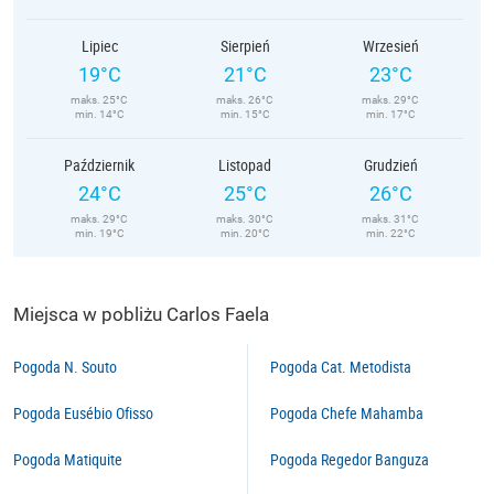
Lipiec
Sierpień
Wrzesień
19°C
21°C
23°C
maks. 25°C
maks. 26°C
maks. 29°C
min. 14°C
min. 15°C
min. 17°C
Październik
Listopad
Grudzień
24°C
25°C
26°C
maks. 29°C
maks. 30°C
maks. 31°C
min. 19°C
min. 20°C
min. 22°C
Miejsca w pobliżu Carlos Faela
Pogoda N. Souto
Pogoda Cat. Metodista
Pogoda Eusébio Ofisso
Pogoda Chefe Mahamba
Pogoda Matiquite
Pogoda Regedor Banguza