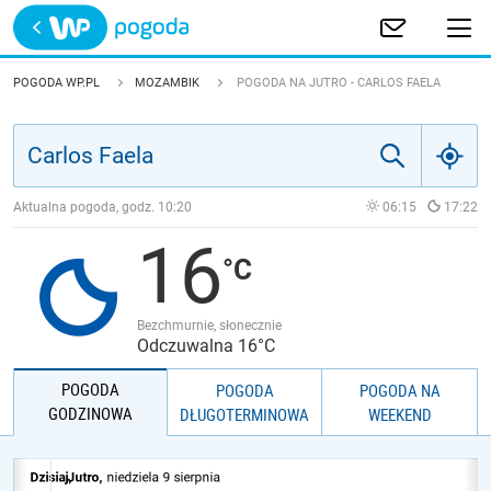
Trwa ładowanie
POLSKA
POGODA WP.PL
MOZAMBIK
POGODA NA JUTRO - CARLOS FAELA
EUROPA
ŚWIAT
Aktualna pogoda, godz.
10:20
06:15
17:22
16
JAKOŚĆ POWIETRZA
Bezchmurnie, słonecznie
Odczuwalna 16°C
POGODA
POGODA
POGODA NA
GODZINOWA
DŁUGOTERMINOWA
WEEKEND