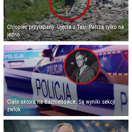
Chłopiec przyłapany. Ujęcia z Tatr. Patrzą tylko na
jedno
Ciało aktora na Bachledówce. Są wyniki sekcji
zwłok