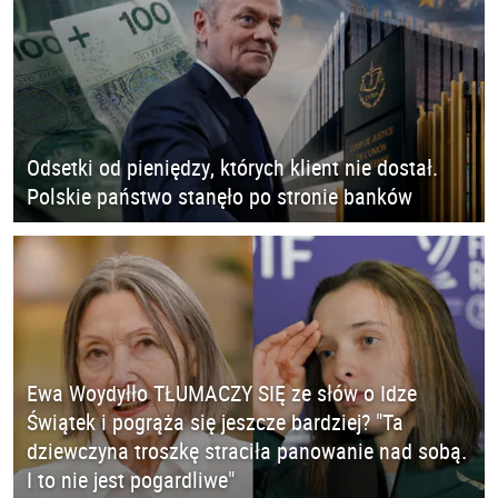
Odsetki od pieniędzy, których klient nie dostał.
Polskie państwo stanęło po stronie banków
Ewa Woydyłło TŁUMACZY SIĘ ze słów o Idze
Świątek i pogrąża się jeszcze bardziej? "Ta
dziewczyna troszkę straciła panowanie nad sobą.
I to nie jest pogardliwe"