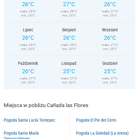
26°C
27°C
26°C
maks. 29°C
maks. 28°C
maks. 27°C
min. 23°C
min. 24°C
min. 24°C
Lipiec
Sierpień
Wrzesień
26°C
26°C
26°C
maks. 28°C
maks. 28°C
maks. 27°C
min. 24°C
min. 24°C
min. 23°C
Październik
Listopad
Grudzień
26°C
25°C
25°C
maks. 27°C
maks. 27°C
maks. 27°C
min. 23°C
min. 23°C
min. 22°C
Miejsca w pobliżu Cañada las Flores
Pogoda Santa Lucía Teotepec
Pogoda El Pie del Cerro
Pogoda Santa María
Pogoda La Soledad (La Arena)
Temaxcaltepec