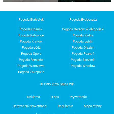
Pogoda Białystok
Pogoda Bydgoszcz
Pogoda Gdańsk
Pogoda Gorzów Wielkopolski
Pogoda Katowice
Pogoda Kielce
Pogoda Kraków
Pogoda Lublin
Pogoda Łódź
Pogoda Olsztyn
Pogoda Opole
Pogoda Poznań
Pogoda Rzeszów
Pogoda Szczecin
Pogoda Warszawa
Pogoda Wrocław
Pogoda Zakopane
© 1995-2026 Grupa WP
Reklama
O nas
Prywatność
Ustawienia prywatności
Regulamin
Mapa strony