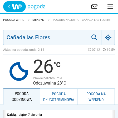
Trwa ładowanie
POLSKA
POGODA WP.PL
MEKSYK
POGODA NA JUTRO - CAÑADA LAS FLORES
EUROPA
ŚWIAT
Aktualna pogoda, godz.
2:14
07:12
19:59
26
JAKOŚĆ POWIETRZA
Prawie bezchmurnie
Odczuwalna 28°C
POGODA
POGODA
POGODA NA
GODZINOWA
DŁUGOTERMINOWA
WEEKEND