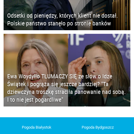
Odsetki od pieniędzy, których klient nie dostał.
Polskie państwo stanęło po stronie banków
Ewa Woydyłło TŁUMACZY SIĘ ze słów o Idze
Świątek i pogrąża się jeszcze bardziej? "Ta
dziewczyna troszkę straciła panowanie nad sobą.
I to nie jest pogardliwe"
Pogoda Białystok
Pogoda Bydgoszcz