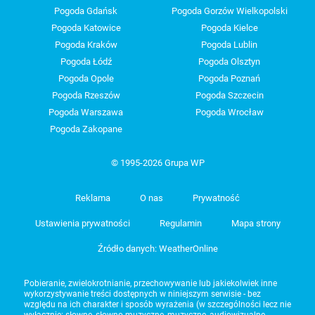
Pogoda Gdańsk
Pogoda Gorzów Wielkopolski
Pogoda Katowice
Pogoda Kielce
Pogoda Kraków
Pogoda Lublin
Pogoda Łódź
Pogoda Olsztyn
Pogoda Opole
Pogoda Poznań
Pogoda Rzeszów
Pogoda Szczecin
Pogoda Warszawa
Pogoda Wrocław
Pogoda Zakopane
© 1995-2026 Grupa WP
Reklama
O nas
Prywatność
Ustawienia prywatności
Regulamin
Mapa strony
Źródło danych: WeatherOnline
Pobieranie, zwielokrotnianie, przechowywanie lub jakiekolwiek inne
wykorzystywanie treści dostępnych w niniejszym serwisie - bez
względu na ich charakter i sposób wyrażenia (w szczególności lecz nie
wyłącznie: słowne, słowno-muzyczne, muzyczne, audiowizualne,