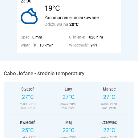
23:00
19°C
Zachmurzenie umiarkowane
Odczuwalna
20°C
Opad:
0 mm
Ciśnienie:
1020 hPa
Wiatr:
10 km/h
Wilgotność:
94%
Cabo Jofane - średnie temperatury
Styczeń
Luty
Marzec
27°C
27°C
27°C
maks. 28°C
maks. 28°C
maks. 28°C
min. 25°C
min. 25°C
min. 25°C
Kwiecień
Maj
Czerwiec
25°C
23°C
22°C
maks. 27°C
maks. 25°C
maks. 24°C