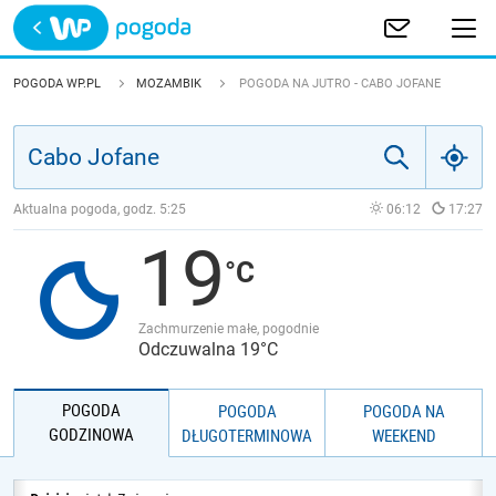
Trwa ładowanie
POLSKA
POGODA WP.PL
MOZAMBIK
POGODA NA JUTRO - CABO JOFANE
EUROPA
ŚWIAT
Aktualna pogoda, godz.
5:25
06:12
17:27
19
JAKOŚĆ POWIETRZA
Zachmurzenie małe, pogodnie
Odczuwalna 19°C
POGODA
POGODA
POGODA NA
GODZINOWA
DŁUGOTERMINOWA
WEEKEND