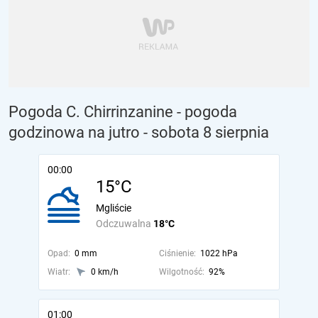
Pogoda C. Chirrinzanine - pogoda
godzinowa na jutro
- sobota 8 sierpnia
00:00
15°C
Mgliście
Odczuwalna
18°C
Opad:
0 mm
Ciśnienie:
1022 hPa
Wiatr:
0 km/h
Wilgotność:
92%
01:00