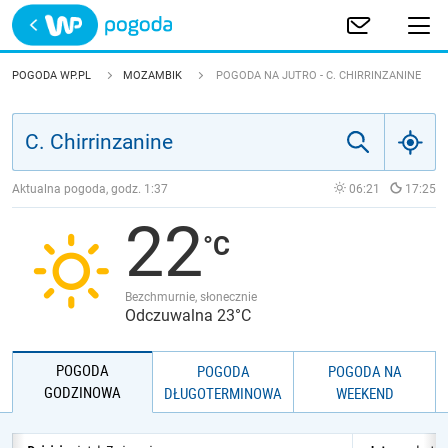
Trwa ładowanie
POLSKA
POGODA WP.PL
MOZAMBIK
POGODA NA JUTRO - C. CHIRRINZANINE
EUROPA
ŚWIAT
Aktualna pogoda, godz.
1:37
06:21
17:25
22
JAKOŚĆ POWIETRZA
Bezchmurnie, słonecznie
Odczuwalna 23°C
POGODA
POGODA
POGODA NA
GODZINOWA
DŁUGOTERMINOWA
WEEKEND