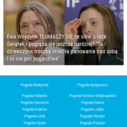
Ewa Woydyłło TŁUMACZY SIĘ ze słów o Idze
Świątek i pogrąża się jeszcze bardziej? "Ta
dziewczyna troszkę straciła panowanie nad sobą.
I to nie jest pogardliwe"
Pogoda Białystok
Pogoda Bydgoszcz
Pogoda Gdańsk
Pogoda Gorzów Wielkopolski
Pogoda Katowice
Pogoda Kielce
Pogoda Kraków
Pogoda Lublin
Pogoda Łódź
Pogoda Olsztyn
Pogoda Opole
Pogoda Poznań