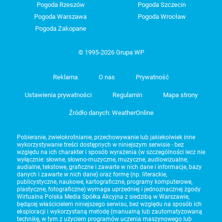
Pogoda Rzeszów
Pogoda Szczecin
Pogoda Warszawa
Pogoda Wrocław
Pogoda Zakopane
© 1995-2026 Grupa WP
Reklama
O nas
Prywatność
Ustawienia prywatności
Regulamin
Mapa strony
Źródło danych: WeatherOnline
Pobieranie, zwielokrotnianie, przechowywanie lub jakiekolwiek inne
wykorzystywanie treści dostępnych w niniejszym serwisie - bez
względu na ich charakter i sposób wyrażenia (w szczególności lecz nie
wyłącznie: słowne, słowno-muzyczne, muzyczne, audiowizualne,
audialne, tekstowe, graficzne i zawarte w nich dane i informacje, bazy
danych i zawarte w nich dane) oraz formę (np. literackie,
publicystyczne, naukowe, kartograficzne, programy komputerowe,
plastyczne, fotograficzne) wymaga uprzedniej i jednoznacznej zgody
Wirtualna Polska Media Spółka Akcyjna z siedzibą w Warszawie,
będącej właścicielem niniejszego serwisu, bez względu na sposób ich
eksploracji i wykorzystaną metodę (manualną lub zautomatyzowaną
technikę, w tym z użyciem programów uczenia maszynowego lub