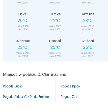
min. 22°C
min. 20°C
min. 18°C
Lipiec
Sierpień
Wrzesień
20°C
21°C
23°C
maks. 23°C
maks. 25°C
maks. 26°C
min. 17°C
min. 18°C
min. 19°C
Październik
Listopad
Grudzień
23°C
25°C
26°C
maks. 26°C
maks. 27°C
maks. 28°C
min. 21°C
min. 22°C
min. 23°C
Miejsca w pobliżu C. Chirrinzanine
Pogoda Lucas
Pogoda Djoco
Pogoda Aldeia Vóz Da da Frelimo
Pogoda Zuli