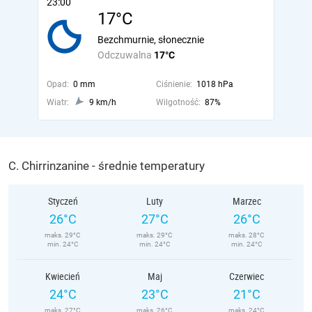
23:00
17°C
Bezchmurnie, słonecznie
Odczuwalna
17°C
Opad:
0 mm
Ciśnienie:
1018 hPa
Wiatr:
9 km/h
Wilgotność:
87%
C. Chirrinzanine - średnie temperatury
Styczeń
Luty
Marzec
26°C
27°C
26°C
maks. 29°C
maks. 29°C
maks. 28°C
min. 24°C
min. 24°C
min. 24°C
Kwiecień
Maj
Czerwiec
24°C
23°C
21°C
maks. 27°C
maks. 26°C
maks. 24°C