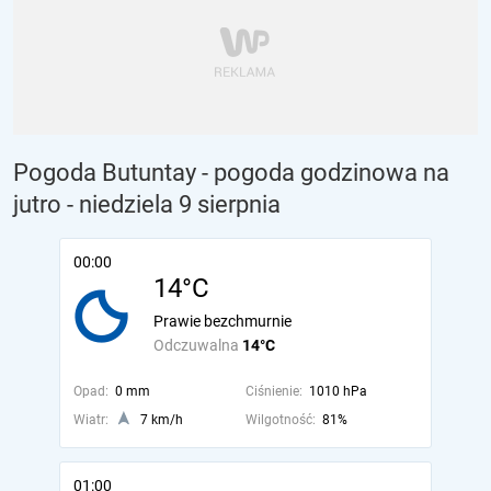
Pogoda Butuntay - pogoda godzinowa na
jutro
- niedziela 9 sierpnia
00:00
14°C
Prawie bezchmurnie
Odczuwalna
14°C
Opad:
0 mm
Ciśnienie:
1010 hPa
Wiatr:
7 km/h
Wilgotność:
81%
01:00