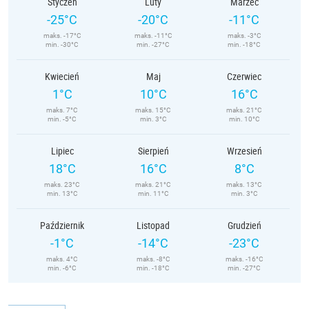
Styczeń
Luty
Marzec
-25°C
-20°C
-11°C
maks. -17°C
maks. -11°C
maks. -3°C
min. -30°C
min. -27°C
min. -18°C
Kwiecień
Maj
Czerwiec
1°C
10°C
16°C
maks. 7°C
maks. 15°C
maks. 21°C
min. -5°C
min. 3°C
min. 10°C
Lipiec
Sierpień
Wrzesień
18°C
16°C
8°C
maks. 23°C
maks. 21°C
maks. 13°C
min. 13°C
min. 11°C
min. 3°C
Październik
Listopad
Grudzień
-1°C
-14°C
-23°C
maks. 4°C
maks. -8°C
maks. -16°C
min. -6°C
min. -18°C
min. -27°C