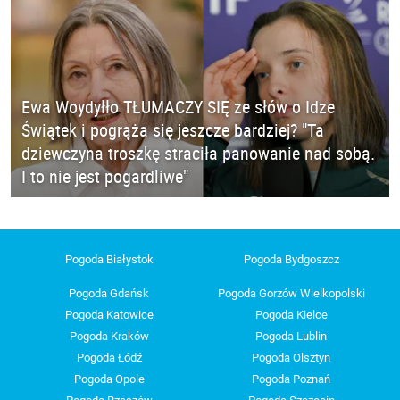
Ewa Woydyłło TŁUMACZY SIĘ ze słów o Idze
Świątek i pogrąża się jeszcze bardziej? "Ta
dziewczyna troszkę straciła panowanie nad sobą.
I to nie jest pogardliwe"
Pogoda Białystok
Pogoda Bydgoszcz
Pogoda Gdańsk
Pogoda Gorzów Wielkopolski
Pogoda Katowice
Pogoda Kielce
Pogoda Kraków
Pogoda Lublin
Pogoda Łódź
Pogoda Olsztyn
Pogoda Opole
Pogoda Poznań