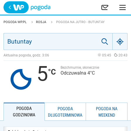
Trwa ładowanie
POLSKA
POGODA WP.PL
ROSJA
POGODA NA JUTRO - BUTUNTAY
EUROPA
ŚWIAT
Aktualna pogoda, godz.
3:06
05:45
20:43
5
JAKOŚĆ POWIETRZA
Bezchmurnie, słonecznie
Odczuwalna 4°C
POGODA
POGODA
POGODA NA
GODZINOWA
DŁUGOTERMINOWA
WEEKEND