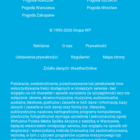
Pogoda Rzeszów
Pogoda Szczecin
Pogoda Warszawa
Pogoda Wrocław
Pogoda Zakopane
© 1995-2026 Grupa WP
Reklama
O nas
Prywatność
Ustawienia prywatności
Regulamin
Mapa strony
Źródło danych: WeatherOnline
Pobieranie, zwielokrotnianie, przechowywanie lub jakiekolwiek inne
wykorzystywanie treści dostępnych w niniejszym serwisie - bez
względu na ich charakter i sposób wyrażenia (w szczególności lecz nie
wyłącznie: słowne, słowno-muzyczne, muzyczne, audiowizualne,
audialne, tekstowe, graficzne i zawarte w nich dane i informacje, bazy
danych i zawarte w nich dane) oraz formę (np. literackie,
publicystyczne, naukowe, kartograficzne, programy komputerowe,
plastyczne, fotograficzne) wymaga uprzedniej i jednoznacznej zgody
Wirtualna Polska Media Spółka Akcyjna z siedzibą w Warszawie,
będącej właścicielem niniejszego serwisu, bez względu na sposób ich
eksploracji i wykorzystaną metodę (manualną lub zautomatyzowaną
technikę, w tym z użyciem programów uczenia maszynowego lub
sztucznej inteligencji). Powyższe zastrzeżenie nie dotyczy