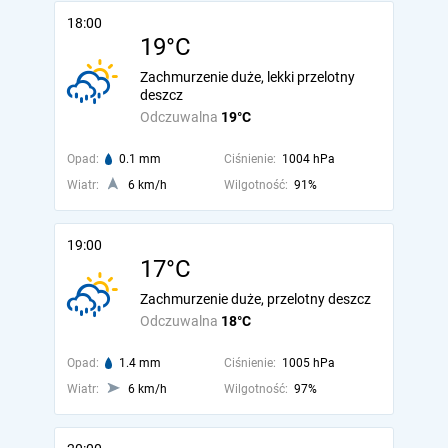
18:00
19°C
Zachmurzenie duże, lekki przelotny
deszcz
Odczuwalna
19°C
Opad:
0.1 mm
Ciśnienie:
1004 hPa
Wiatr:
6 km/h
Wilgotność:
91%
19:00
17°C
Zachmurzenie duże, przelotny deszcz
Odczuwalna
18°C
Opad:
1.4 mm
Ciśnienie:
1005 hPa
Wiatr:
6 km/h
Wilgotność:
97%