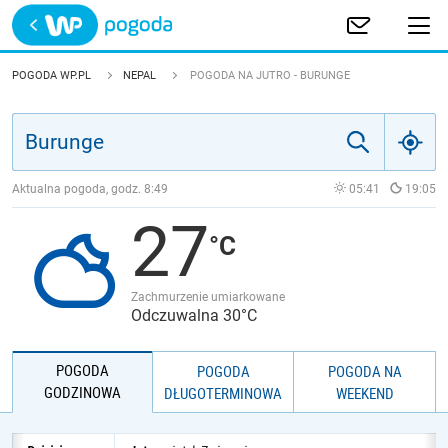
Trwa ładowanie
POLSKA
POGODA WP.PL
NEPAL
POGODA NA JUTRO - BURUNGE
EUROPA
ŚWIAT
Aktualna pogoda, godz.
8:49
05:41
19:05
27
JAKOŚĆ POWIETRZA
Zachmurzenie umiarkowane
Odczuwalna 30°C
POGODA
POGODA
POGODA NA
GODZINOWA
DŁUGOTERMINOWA
WEEKEND