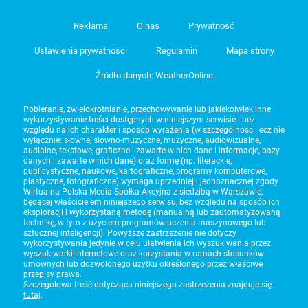
Reklama
O nas
Prywatność
Ustawienia prywatności
Regulamin
Mapa strony
Źródło danych: WeatherOnline
Pobieranie, zwielokrotnianie, przechowywanie lub jakiekolwiek inne
wykorzystywanie treści dostępnych w niniejszym serwisie - bez
względu na ich charakter i sposób wyrażenia (w szczególności lecz nie
wyłącznie: słowne, słowno-muzyczne, muzyczne, audiowizualne,
audialne, tekstowe, graficzne i zawarte w nich dane i informacje, bazy
danych i zawarte w nich dane) oraz formę (np. literackie,
publicystyczne, naukowe, kartograficzne, programy komputerowe,
plastyczne, fotograficzne) wymaga uprzedniej i jednoznacznej zgody
Wirtualna Polska Media Spółka Akcyjna z siedzibą w Warszawie,
będącej właścicielem niniejszego serwisu, bez względu na sposób ich
eksploracji i wykorzystaną metodę (manualną lub zautomatyzowaną
technikę, w tym z użyciem programów uczenia maszynowego lub
sztucznej inteligencji). Powyższe zastrzeżenie nie dotyczy
wykorzystywania jedynie w celu ułatwienia ich wyszukiwania przez
wyszukiwarki internetowe oraz korzystania w ramach stosunków
umownych lub dozwolonego użytku określonego przez właściwe
przepisy prawa.
Szczegółowa treść dotycząca niniejszego zastrzeżenia znajduje się
tutaj
.