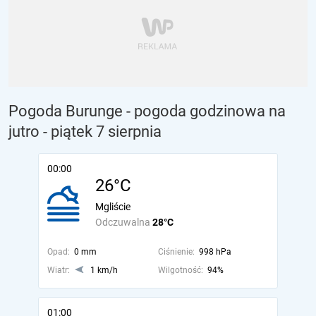
Pogoda Burunge - pogoda godzinowa na
jutro
- piątek 7 sierpnia
00:00
26°C
Mgliście
Odczuwalna
28°C
Opad:
0 mm
Ciśnienie:
998 hPa
Wiatr:
1 km/h
Wilgotność:
94%
01:00