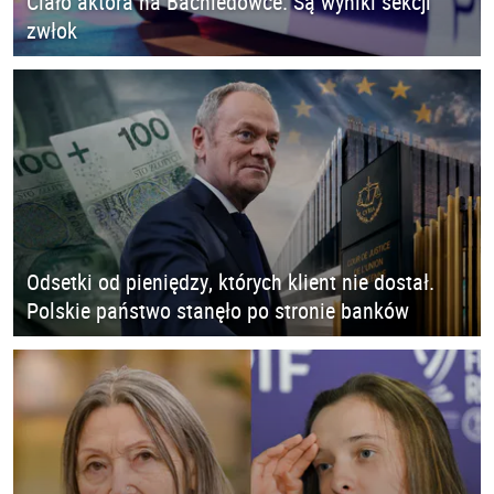
Ciało aktora na Bachledówce. Są wyniki sekcji
zwłok
Odsetki od pieniędzy, których klient nie dostał.
Polskie państwo stanęło po stronie banków