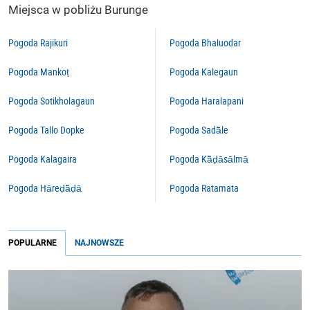
Miejsca w pobliżu Burunge
Pogoda Rajikuri
Pogoda Bhaluodar
Pogoda Mankoṭ
Pogoda Kalegaun
Pogoda Sotikholagaun
Pogoda Haralapani
Pogoda Tallo Dopke
Pogoda Sadā̃le
Pogoda Kalagaira
Pogoda Kā̃ḍāsālmā
Pogoda Hāreḍā̃ḍā
Pogoda Ratamata
POPULARNE
NAJNOWSZE