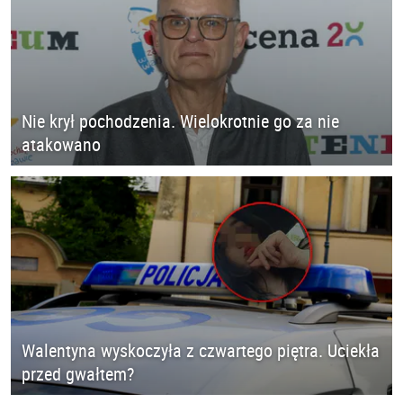
Nie krył pochodzenia. Wielokrotnie go za nie
atakowano
Walentyna wyskoczyła z czwartego piętra. Uciekła
przed gwałtem?