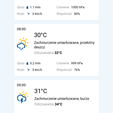
Opad:
1.1 mm
Ciśnienie:
1000 hPa
Wiatr:
3 km/h
Wilgotność:
80%
08:00
30°C
Zachmurzenie umiarkowane, przelotny
deszcz
Odczuwalna
32°C
Opad:
0.2 mm
Ciśnienie:
999 hPa
Wiatr:
3 km/h
Wilgotność:
76%
09:00
31°C
Zachmurzenie umiarkowane, burze
Odczuwalna
34°C