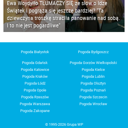
Ewa Woydyłło TŁUMACZY SIĘ ze słów o Idze
Świątek i pogrąża się jeszcze bardziej? "Ta
dziewczyna troszkę straciła panowanie nad sobą.
I to nie jest pogardliwe"
Pogoda Białystok
Pogoda Bydgoszcz
Pogoda Gdańsk
Pogoda Gorzów Wielkopolski
Pogoda Katowice
Pogoda Kielce
Pogoda Kraków
Pogoda Lublin
Pogoda Łódź
Pogoda Olsztyn
Pogoda Opole
Pogoda Poznań
Pogoda Rzeszów
Pogoda Szczecin
Pogoda Warszawa
Pogoda Wrocław
Pogoda Zakopane
© 1995-2026 Grupa WP