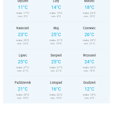
Styczeń
Luty
Marzec
11°C
14°C
18°C
maks. 17°C
maks. 19°C
maks. 24°C
min. 5°C
min. 6°C
min. 10°C
Kwiecień
Maj
Czerwiec
23°C
25°C
26°C
maks. 29°C
maks. 31°C
maks. 29°C
min. 14°C
min. 19°C
min. 21°C
Lipiec
Sierpień
Wrzesień
25°C
25°C
24°C
maks. 27°C
maks. 27°C
maks. 26°C
min. 21°C
min. 21°C
min. 19°C
Październik
Listopad
Grudzień
21°C
16°C
12°C
maks. 25°C
maks. 22°C
maks. 18°C
min. 15°C
min. 10°C
min. 6°C