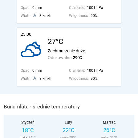
Opad:
0 mm
Ciśnienie:
1001 hPa
Wiatr:
3 km/h
Wilgotność:
90%
23:00
27°C
Zachmurzenie duże
Odczuwalna
29°C
Opad:
0 mm
Ciśnienie:
1001 hPa
Wiatr:
3 km/h
Wilgotność:
90%
Bunumlāta - średnie temperatury
Styczeń
Luty
Marzec
18°C
22°C
26°C
maks. 24°C
maks. 28°C
maks. 33°C