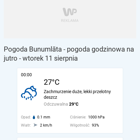
Pogoda Bunumlāta - pogoda godzinowa na
jutro
- wtorek 11 sierpnia
00:00
27°C
Zachmurzenie duże, lekki przelotny
deszcz
Odczuwalna
29°C
Opad:
0.1 mm
Ciśnienie:
1000 hPa
Wiatr:
2 km/h
Wilgotność:
93%