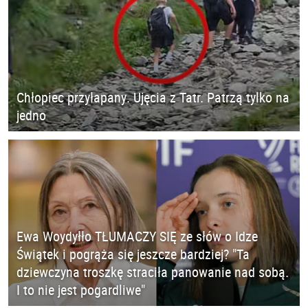
Chłopiec przyłapany. Ujęcia z Tatr. Patrzą tylko na
jedno
Ewa Woydyłło TŁUMACZY SIĘ ze słów o Idze
Świątek i pogrąża się jeszcze bardziej? "Ta
dziewczyna troszkę straciła panowanie nad sobą.
I to nie jest pogardliwe"