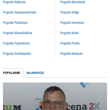
Pogoda Rādusāi
Pogoda Mundasāi
Pogoda Gārapāramhātu
Pogoda Gitilpi
Pogoda Pātāhātu
Pogoda Kareāsāi
Pogoda Khāndādhoa
Pogoda Bārki
Pogoda Pāpārihātu
Pogoda Purda
Pogoda Demkapādā
Pogoda Bātāsāi
POPULARNE
NAJNOWSZE