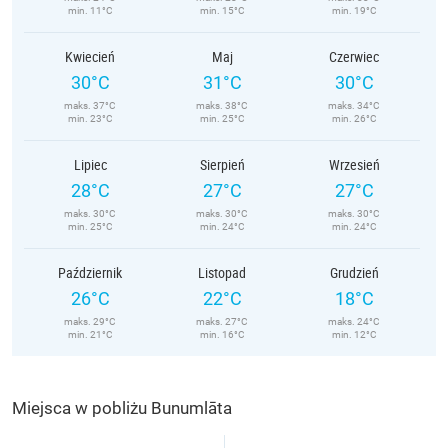
min. 11°C
min. 15°C
min. 19°C
Kwiecień
Maj
Czerwiec
30°C
31°C
30°C
maks. 37°C
maks. 38°C
maks. 34°C
min. 23°C
min. 25°C
min. 26°C
Lipiec
Sierpień
Wrzesień
28°C
27°C
27°C
maks. 30°C
maks. 30°C
maks. 30°C
min. 25°C
min. 24°C
min. 24°C
Październik
Listopad
Grudzień
26°C
22°C
18°C
maks. 29°C
maks. 27°C
maks. 24°C
min. 21°C
min. 16°C
min. 12°C
Miejsca w pobliżu Bunumlāta