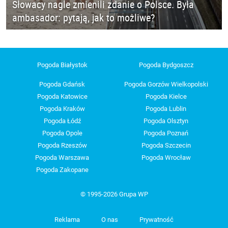
Słowacy nagle zmienili zdanie o Polsce. Była
ambasador: pytają, jak to możliwe?
Pogoda Białystok
Pogoda Bydgoszcz
Pogoda Gdańsk
Pogoda Gorzów Wielkopolski
Pogoda Katowice
Pogoda Kielce
Pogoda Kraków
Pogoda Lublin
Pogoda Łódź
Pogoda Olsztyn
Pogoda Opole
Pogoda Poznań
Pogoda Rzeszów
Pogoda Szczecin
Pogoda Warszawa
Pogoda Wrocław
Pogoda Zakopane
© 1995-2026 Grupa WP
Reklama
O nas
Prywatność