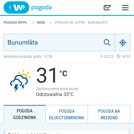
Trwa ładowanie
POLSKA
POGODA WP.PL
INDIE
POGODA NA JUTRO - BUNUMLĀTA
EUROPA
ŚWIAT
Aktualna pogoda, godz.
10:28
05:23
18:23
31
JAKOŚĆ POWIETRZA
Zachmurzenie duże, burze
Odczuwalna 33°C
POGODA
POGODA
POGODA NA
GODZINOWA
DŁUGOTERMINOWA
WEEKEND