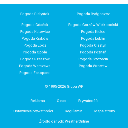
Pogoda Białystok
Pogoda Bydgoszcz
Pogoda Gdańsk
Pogoda Gorzów Wielkopolski
Pogoda Katowice
Pogoda Kielce
Pogoda Kraków
Pogoda Lublin
Pogoda Łódź
Pogoda Olsztyn
Pogoda Opole
Pogoda Poznań
Pogoda Rzeszów
Pogoda Szczecin
Pogoda Warszawa
Pogoda Wrocław
Pogoda Zakopane
© 1995-2026 Grupa WP
Reklama
O nas
Prywatność
Ustawienia prywatności
Regulamin
Mapa strony
Źródło danych: WeatherOnline