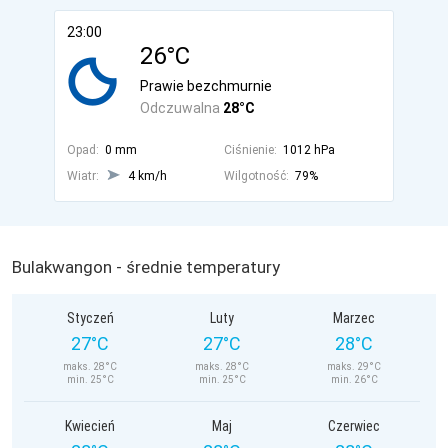
23:00
26°C
Prawie bezchmurnie
Odczuwalna
28°C
Opad:
0 mm
Ciśnienie:
1012 hPa
Wiatr:
4 km/h
Wilgotność:
79%
Bulakwangon - średnie temperatury
Styczeń
Luty
Marzec
27°C
27°C
28°C
maks. 28°C
maks. 28°C
maks. 29°C
min. 25°C
min. 25°C
min. 26°C
Kwiecień
Maj
Czerwiec