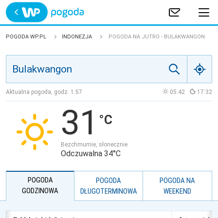
Trwa ładowanie
POLSKA
POGODA WP.PL
INDONEZJA
POGODA NA JUTRO - BULAKWANGON
EUROPA
ŚWIAT
Aktualna pogoda, godz.
1:57
05:42
17:32
31
JAKOŚĆ POWIETRZA
Bezchmurnie, słonecznie
Odczuwalna 34°C
POGODA
POGODA
POGODA NA
GODZINOWA
DŁUGOTERMINOWA
WEEKEND