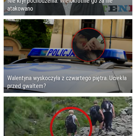
Nie krył pochodzenia. Wielokrotnie go za nie
atakowano
Walentyna wyskoczyła z czwartego piętra. Uciekła
przed gwałtem?