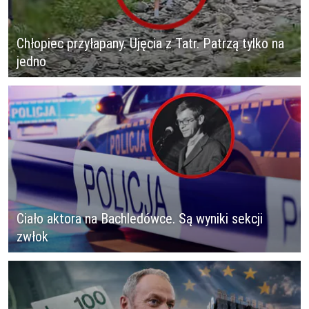
Chłopiec przyłapany. Ujęcia z Tatr. Patrzą tylko na
jedno
Ciało aktora na Bachledówce. Są wyniki sekcji
zwłok