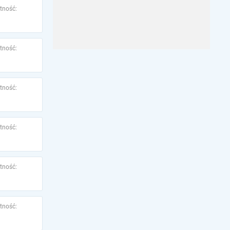
tność:
tność:
tność:
tność:
tność:
tność: