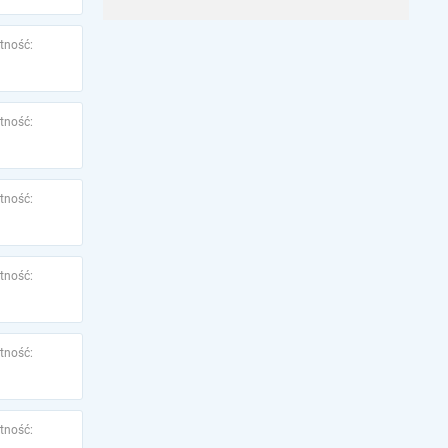
tność:
tność:
tność:
tność:
tność:
tność: