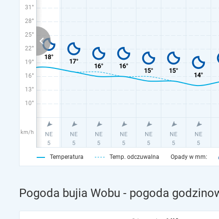
31°
28°
25°
22°
19°
16°
13°
10°
km/h
Temperatura
Temp. odczuwalna
Opady w mm:
Pogoda bujia Wobu - pogoda godzinow