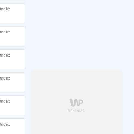
tność:
tność:
tność:
tność:
tność:
tność: