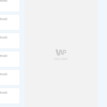
tność:
tność:
tność:
tność:
tność:
tność: