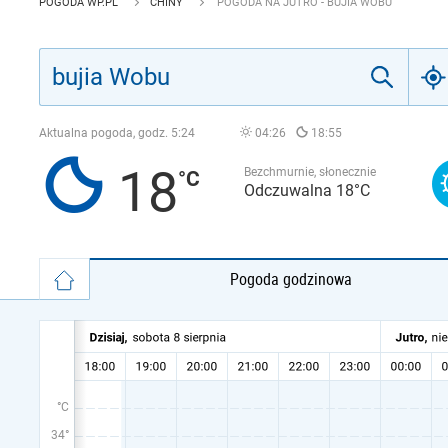
POGODA WP.PL
CHINY
POGODA NA JUTRO - BUJIA WOBU
Aktualna pogoda, godz.
5:24
04:26
18:55
18
Bezchmurnie, słonecznie
Odczuwalna 18°C
Pogoda godzinowa
°C
34°