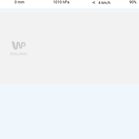
0 mm
1010 hPa
90%
4 km/h